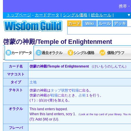
携帯・
トップページ
-
カードデータ
|
シングル価格
|
総合ルール
|
▼
カード
Wiki
ルール
デッキ
啓蒙の神殿/Temple of Enlightenment
カードデータ
過去オラクル
シングル価格
価格グラフ
カード名
啓蒙の神殿/Temple of Enlightenment
（けいもうのしんでん）
マナコスト
タイプ
土地
テキスト
啓蒙の神殿は
タップ状態
で
戦場
に出る。
啓蒙の神殿が
戦場
に出たとき、
占術
１を行う。
(Ｔ)：(白)か(青)を加える。
オラクル
This land enters tapped.
When this land enters, scry 1.
（Look at the top card of your library. You 
{T}: Add {W} or {U}.
フレーバ