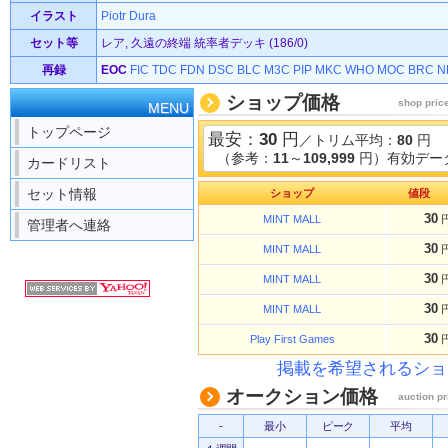
イラスト
Piotr Dura
セット等
レア, 久遠の終端 統率者デッキ (186/0)
再録
EOC
FIC
TDC
FDN
DSC
BLC
M3C
PIP
MKC
WHO
MOC
BRC
N
ショップ価格
shop pric
MENU
トップページ
最安：
30
円
／トリム平均：
80
円
（参考：
11
～
109,999
円）有効データ
カードリスト
セット情報
ショップ
値段
30
MINT MALL
管理者へ連絡
30
MINT MALL
30
MINT MALL
30
MINT MALL
30
Play First Games
掲載を希望されるショ
オークション価格
auction pr
-
最小
ピーク
平均