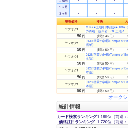
１週間
-
-
-
１ヶ月
-
-
-
３ヶ月
-
-
-
現在価格
即決
MTG ■土地/日本語版■(186)《啓蒙
ヤフオク!
の終端：統率者 EOC土地R
50
円
(即決 46 円)
0130/啓蒙の神殿/Temple of
ヤフオク!
語版】
50
円
(即決 50 円)
0128/啓蒙の神殿/Temple of
ヤフオク!
本語】
50
円
(即決 50 円)
0127/啓蒙の神殿/Temple of
ヤフオク!
本語】
50
円
(即決 50 円)
0129/啓蒙の神殿/Temple of
ヤフオク!
本語】
50
円
(即決 50 円)
オークシ
統計情報
カード検索ランキング
1,189位
（前週：
価格注目ランキング
1,720位
（前週：1