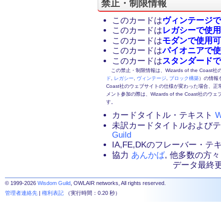
禁止・制限情報
このカードは
ヴィンテージで
このカードは
レガシーで使用
このカードは
モダンで使用可
このカードは
パイオニアで使
このカードは
スタンダードで
この禁止・制限情報は、Wizards of the Coas
ド
,
レガシー
,
ヴィンテージ
,
ブロック構築
）の情報を
Coast社のウェブサイトの仕様が変わった場合、
メント参加の際は、Wizards of the Coas
す。
カードタイトル・テキスト
W
未訳カードタイトルおよび
Guild
IA,FE,DKのフレーバー・
協力
あんかば
, 他多数の方々
データ最終更新：2
© 1999-2026
Wisdom Guild
, OWLAIR networks, All rights reserved.
管理者連絡先
|
権利表記
（実行時間：0.20 秒）