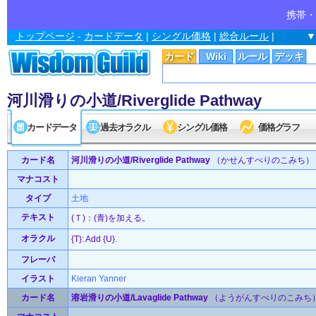
携帯・
トップページ
-
カードデータ
|
シングル価格
|
総合ルール
|
▼
カード
Wiki
ルール
デッキ
河川滑りの小道/Riverglide Pathway
カードデータ
過去オラクル
シングル価格
価格グラフ
カード名
河川滑りの小道/Riverglide Pathway
（かせんすべりのこみち）
マナコスト
タイプ
土地
テキスト
(Ｔ)：(青)を加える。
オラクル
{T}: Add {U}.
フレーバ
イラスト
Kieran Yanner
カード名
溶岩滑りの小道/Lavaglide Pathway
（ようがんすべりのこみち