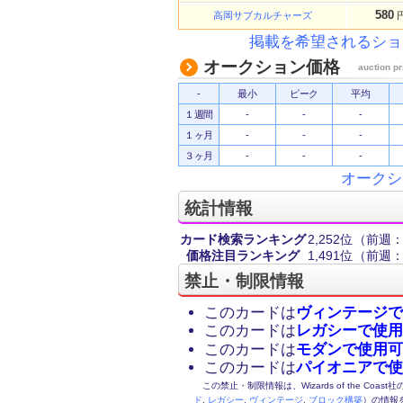
580
高岡サブカルチャーズ
掲載を希望されるショ
オークション価格
auction pr
-
最小
ピーク
平均
１週間
-
-
-
１ヶ月
-
-
-
３ヶ月
-
-
-
オークシ
統計情報
カード検索ランキング
2,252位
（前週：3
価格注目ランキング
1,491位
（前週：1
禁止・制限情報
このカードは
ヴィンテージで
このカードは
レガシーで使用
このカードは
モダンで使用可
このカードは
パイオニアで使
この禁止・制限情報は、Wizards of the Coas
ド
,
レガシー
,
ヴィンテージ
,
ブロック構築
）の情報を