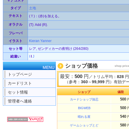
マナコスト
タイプ
土地
テキスト
(Ｔ)：(赤)を加える。
オラクル
{T}: Add {R}.
フレーバ
イラスト
Kieran Yanner
セット等
レア, ゼンディカーの夜明け (264/280)
絵違い
I
I
J
ショップ価格
shop pric
MENU
トップページ
最安：
500
円
／トリム平均：
828
円
（参考：
360
～
99,999
円）有効デー
カードリスト
セット情報
ショップ
値段
500
カードショップ抜忍
管理者へ連絡
500
BIGWEB
540
晴れる屋
580
ゲームショップとど