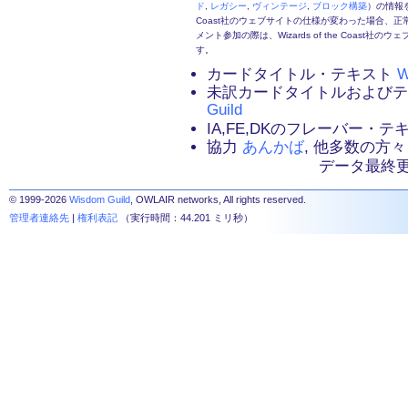
ド
,
レガシー
,
ヴィンテージ
,
ブロック構築
）の情報を
Coast社のウェブサイトの仕様が変わった場合、
メント参加の際は、Wizards of the Coas
す。
カードタイトル・テキスト
W
未訳カードタイトルおよび
Guild
IA,FE,DKのフレーバー・
協力
あんかば
, 他多数の方々
データ最終更新：2
© 1999-2026
Wisdom Guild
, OWLAIR networks, All rights reserved.
管理者連絡先
|
権利表記
（実行時間：44.201 ミリ秒）