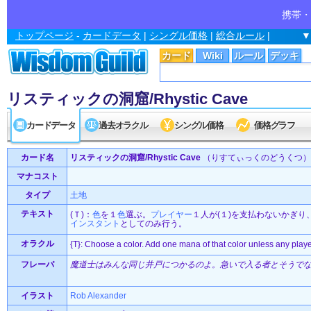
携帯・
トップページ
-
カードデータ
|
シングル価格
|
総合ルール
|
▼
カード
Wiki
ルール
デッキ
リスティックの洞窟/Rhystic Cave
カードデータ
過去オラクル
シングル価格
価格グラフ
カード名
リスティックの洞窟/Rhystic Cave
（りすてぃっくのどうくつ）
マナコスト
タイプ
土地
テキスト
(Ｔ)：
色
を１
色
選ぶ。
プレイヤー
１人が(１)を支払わないかぎり
インスタント
としてのみ行う。
オラクル
{T}: Choose a color. Add one mana of that color unless any player
フレーバ
魔道士はみんな同じ井戸につかるのよ。急いで入る者とそうで
イラスト
Rob Alexander