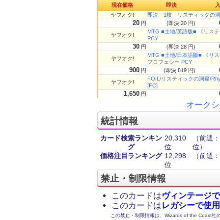
現在価格
即決
ヤフオク!
即決 1枚 リスティックの洞
20
円
(即決 20 円)
MTG ■土地/英語版■ 《リステ
ヤフオク!
PCY
30
円
(即決 28 円)
MTG ■土地/日本語版■ 《リステ
ヤフオク!
プロフェシー PCY
900
円
(即決 819 円)
FOIL/リスティックの洞窟/Rhy
ヤフオク!
[FC]
1,650
円
オークシ
統計情報
カード検索ランキン
20,310
（前週：1
グ
位
位）
価格注目ランキング
12,298
（前週：7
位
禁止・制限情報
このカードは
ヴィンテージで
このカードは
レガシーで使用
この禁止・制限情報は、Wizards of the Coas