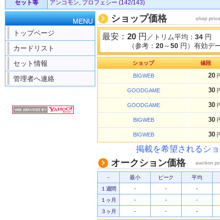
セット等
アンコモン, プロフェシー (142/143)
ショップ価格
shop pric
MENU
トップページ
最安：
20
円
／トリム平均：
34
円
（参考：
20
～
50
円）有効デー
カードリスト
セット情報
ショップ
値段
20
BIGWEB
管理者へ連絡
30
GOODGAME
30
GOODGAME
30
BIGWEB
30
BIGWEB
掲載を希望されるショ
オークション価格
auction pr
-
最小
ピーク
平均
１週間
-
-
-
１ヶ月
-
-
-
３ヶ月
-
-
-