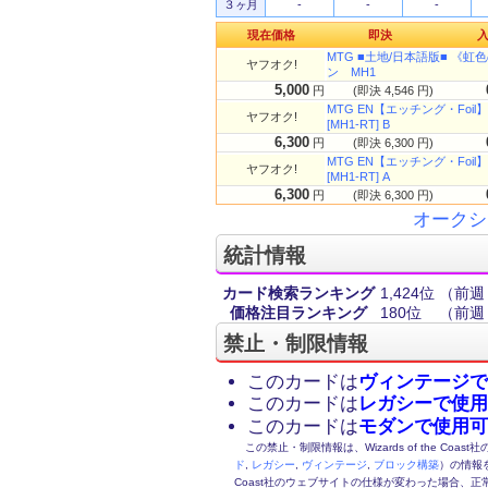
３ヶ月
-
-
-
現在価格
即決
MTG ■土地/日本語版■ 《虹色の
ヤフオク!
ン MH1
5,000
円
(即決 4,546 円)
MTG EN【エッチング・Foil】(0
ヤフオク!
[MH1-RT] B
6,300
円
(即決 6,300 円)
MTG EN【エッチング・Foil】(0
ヤフオク!
[MH1-RT] A
6,300
円
(即決 6,300 円)
オークシ
統計情報
カード検索ランキング
1,424位
（前週
価格注目ランキング
180位
（前週
禁止・制限情報
このカードは
ヴィンテージで
このカードは
レガシーで使用
このカードは
モダンで使用可
この禁止・制限情報は、Wizards of the Coas
ド
,
レガシー
,
ヴィンテージ
,
ブロック構築
）の情報を
Coast社のウェブサイトの仕様が変わった場合、