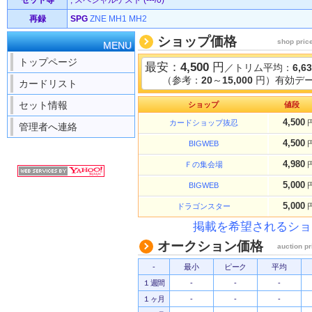
セット等
, スペシャルゲスト (---/0)
再録
SPG
ZNE
MH1
MH2
ショップ価格
shop pric
MENU
トップページ
最安：
4,500
円
／トリム平均：
6,6
（参考：
20
～
15,000
円）有効デー
カードリスト
セット情報
ショップ
値段
4,500
カードショップ抜忍
管理者へ連絡
4,500
BIGWEB
4,980
Ｆの集会場
5,000
BIGWEB
5,000
ドラゴンスター
掲載を希望されるショ
オークション価格
auction pr
-
最小
ピーク
平均
１週間
-
-
-
１ヶ月
-
-
-