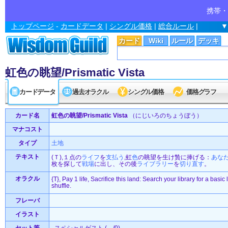
携帯・
トップページ
-
カードデータ
|
シングル価格
|
総合ルール
|
▼
カード
Wiki
ルール
デッキ
虹色の眺望/Prismatic Vista
カードデータ
過去オラクル
シングル価格
価格グラフ
カード名
虹色の眺望/Prismatic Vista
（にじいろのちょうぼう）
マナコスト
タイプ
土地
テキスト
(Ｔ),１点の
ライフ
を
支払う
,虹
色
の眺望を生け贄に捧げる：
あな
枚を探して
戦場
に出し、その後
ライブラリー
を
切り直す
。
オラクル
{T}, Pay 1 life, Sacrifice this land: Search your library for a basic 
shuffle.
フレーバ
イラスト