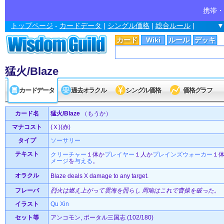
携帯・
トップページ
-
カードデータ
|
シングル価格
|
総合ルール
|
▼
カード
Wiki
ルール
デッキ
猛火/Blaze
カードデータ
過去オラクル
シングル価格
価格グラフ
カード名
猛火/Blaze
（もうか）
マナコスト
(Ｘ)(赤)
タイプ
ソーサリー
テキスト
クリーチャー
１体か
プレイヤー
１人か
プレインズウォーカー
１
メージ
を
与える
。
オラクル
Blaze deals X damage to any target.
フレーバ
烈火は燃え上がって雲海を照らし 周瑜はこれで曹操を破った。
イラスト
Qu Xin
セット等
アンコモン, ポータル三国志 (102/180)