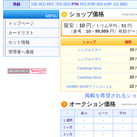
再録
10E
9ED
8ED
7ED
6ED
PTK
P02
POR
S00
HOP
J22
BBD
ショップ価格
shop pric
MENU
トップページ
最安：
10
円
／トリム平均：
51
円
（参考：
10
～
99,999
円）有効データ
カードリスト
セット情報
ショップ
値段
10
シングルスター
管理者へ連絡
20
シングルスター
20
Cardshop Serra
20
Cardshop Serra
22
HOBBY SHOPファミコンくん
掲載を希望されるショ
オークション価格
auction pr
-
最小
ピーク
平均
１週間
-
-
-
１ヶ月
-
-
-
３ヶ月
-
-
-