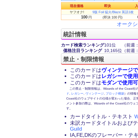
現在価格
即決
ヤフオク!
9版 Foil 猛火/Blaze 英語1枚
100
円
(即決 100 円)
オークシ
統計情報
カード検索ランキング
101位
（前週：
価格注目ランキング
10,165位
（前週：
禁止・制限情報
このカードは
ヴィンテージで
このカードは
レガシーで使用
このカードは
モダンで使用可
この禁止・制限情報は、Wizards of the Coas
ド
,
レガシー
,
ヴィンテージ
,
ブロック構築
）の情報を
Coast社のウェブサイトの仕様が変わった場合、
メント参加の際は、Wizards of the Coas
す。
カードタイトル・テキスト
W
未訳カードタイトルおよび
Guild
IA,FE,DKのフレーバー・