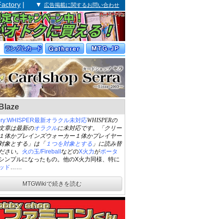
Factory
| ▼
広告掲載に関するお問い合わせ
laze
gory:WHISPER最新オラクル未対応
WHISPERの
文章は最新の
オラクル
に未対応です。「クリー
１体かプレインズウォーカー１体かプレイヤー
対象とする」は「
１つを対象とする
」に読み替
ださい。
火の玉/Fireball
などの
X火力
が
ポータ
シンプルになったもの。他のX火力同様、特に
ッド
……
MTGWikiで続きを読む