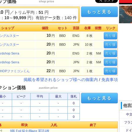
ップ価格
shop price
10
円
もっと見る
／トリム平均：
51
円
考：
10
～
99,999
円）有効データ数：140 件
ショップ
値段
セット
言語
在庫
状態
リンク
10
ングルスター
円
BBD
ENG
8 枚
売り場
20
ングルスター
円
BBD
JPN
10 枚
売り場
20
rdshop Serra
円
ENG
2 枚
NM
売り場
20
rdshop Serra
円
JPN
2 枚
NM
売り場
22
 SHOPファミコンくん
円
BBD
JPN
1 枚
売り場
掲載を希望されるショップ様への御案内
/
免責事項
クション価格
auction price
最小
ピーク
平均
最大
落札
もっと見る
-
-
-
-
0
他言
-
-
-
-
0
中文
-
-
-
-
0
フラ
格
即決
入札
終了
ドイ
!
9版 Foil 猛火/Blaze 英語1枚