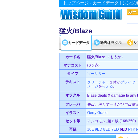
トップページ
-
カードデータ
|
シング
カー
猛火/Blaze
カードデータ
過去オラクル
シ
カード名
猛火/Blaze
（もうか）
マナコスト
(Ｘ)(赤)
タイプ
ソーサリー
テキスト
クリーチャー
１体か
プレイヤ
メージ
を
与える
。
オラクル
Blaze deals X damage to any t
フレーバ
炎は、決して一人だけでは燃
イラスト
Gerry Grace
セット等
アンコモン, 第６版 (168/350)
再録
10E
9ED
8ED
7ED
6ED
PTK