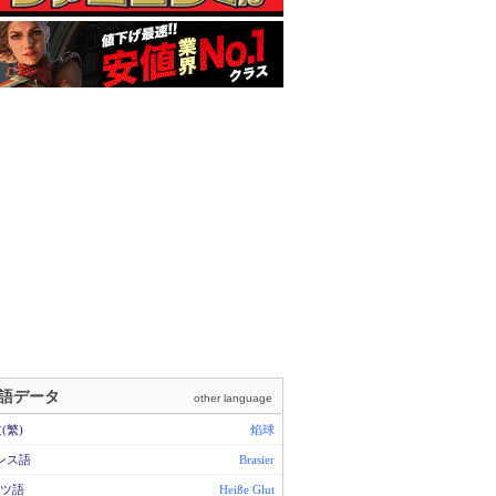
語データ
other language
(繁)
焰球
ンス語
Brasier
ツ語
Heiße Glut