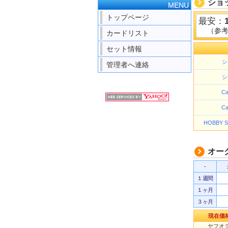
ショ
MENU
トップページ
最安：
（参
カードリスト
セット情報
シ
管理者へ連絡
シ
Ca
Ca
HOBBY
オー
-
１週間
１ヶ月
３ヶ月
現在価
ヤフオク