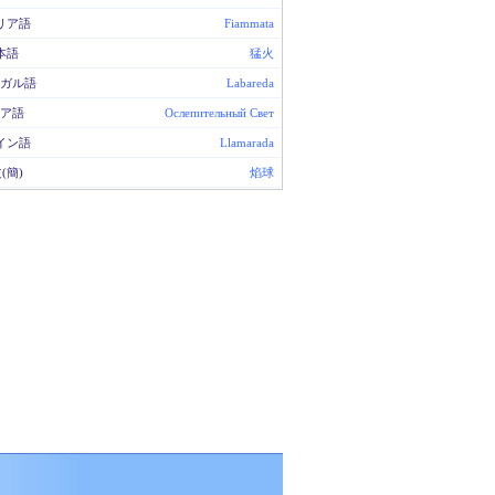
リア語
Fiammata
本語
猛火
ガル語
Labareda
ア語
Ослепительный Свет
イン語
Llamarada
(簡)
焰球