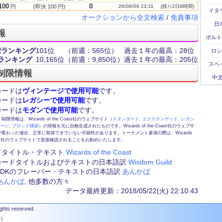
100
0
円
(即決 100 円)
26/08/09 23:11
(残り2日8時間)
イタ
オークションから全文検索
/
免責事項
日
報
ポルト
索ランキング
101位
（前週：565位）
過去１年の最高：28位
ロシ
ランキング
10,165位
（前週：9,850位）
過去１年の最高：205位
スペ
制限情報
中文
カードは
ヴィンテージで使用可能
です。
カードは
レガシーで使用可能
です。
カードは
モダンで使用可能
です。
情報は、Wizards of the Coast社のウェブサイト（
スタンダード
,
エクステンデッド
,
レガシ
テージ
,
ブロック構築
）の情報を元に自動生成されたものです。Wizards of the Coast社のウェブサ
変わった場合、正常に取得できていない可能性があります。トーナメント参加の際は、Wizards
 Coast社のウェブサイトで直接確認されることをお勧めいたします。
ドタイトル・テキスト
Wizards of the Coast
カードタイトルおよびテキストの日本語訳
Wisdom Guild
FE,DKのフレーバー・テキストの日本語訳
あんかば
あんかば
, 他多数の方々
データ最終更新：2018/05/22(火) 22:10:43
ights reserved.
秒）