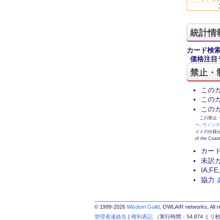
統計情
カード検
価格注目
禁止・
この
この
この
この禁止・制限
ー
,
ヴィン
イトの仕様が
of the
カー
未訳
IA,
協力
© 1999-2026
Wisdom Guild
, OWLAIR networks, All r
管理者連絡先
|
権利表記
（実行時間：54.874 ミリ