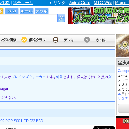
ル価格
|
総合ルール
|
▼ リンク -
Astral Guild
|
MTG Wiki
|
Magic 
ド
Wiki
ルール
デッキ
ングル価格
価格グラフ
デッキ
その他
猛火/B
Cate
ルール
ー
１人か
プレインズウォーカー
１体を
対象
とする。猛火はそれにＸ点の
ダ
チャー
１人を
arget.
えてく
ル
用に
え尽きない。
リミテ
P02
POR
S00
HOP
J22
BBD