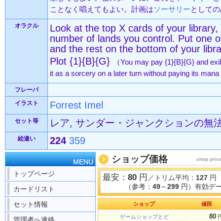
ことなく唱えてもよい。計画は
ソーサリー
としての
オラクル
Look at the top X cards of your library,
number of lands you control. Put one o
and the rest on the bottom of your libr
Plot {1}{B}{G}
（You may pay {1}{B}{G} and exile
it as a sorcery on a later turn without paying its man
フレーバ
イラスト
Forrest Imel
セット等
レア, サンダー・ジャンクションの無法者 
絵違い
224
359
ショップ価格
shop pric
MENU
トップページ
最安：
80
円
／トリム平均：
127
円
（参考：
49
～
299
円）有効デー
カードリスト
セット情報
ショップ
値段
80
ゲームショップとど
管理者へ連絡