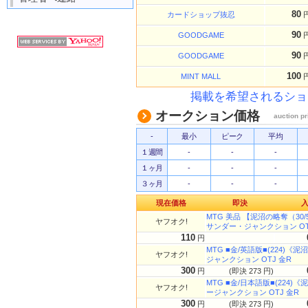
80
カードショップ抜忍
90
GOODGAME
90
GOODGAME
100
MINT MALL
掲載を希望されるショ
オークション価格
auction pr
-
最小
ピーク
平均
１週間
-
-
-
１ヶ月
-
-
-
３ヶ月
-
-
-
現在価格
即決
MTG 美品 【泥沼の略奪（3
ヤフオク!
サンダー・ジャンクション OTJ
110
円
MTG ■金/英語版■(224)《泥沼の
ヤフオク!
ジャンクション OTJ 金R
300
円
(即決 273 円)
MTG ■金/日本語版■(224)《泥沼
ヤフオク!
ージャンクション OTJ 金R
300
円
(即決 273 円)