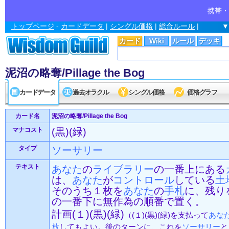
携帯・
トップページ
-
カードデータ
|
シングル価格
|
総合ルール
|
▼
カード
Wiki
ルール
デッキ
泥沼の略奪/Pillage the Bog
カードデータ
過去オラクル
シングル価格
価格グラフ
カード名
泥沼の略奪/Pillage the Bog
マナコスト
(黒)(緑)
タイプ
ソーサリー
テキスト
あなた
の
ライブラリー
の一番上にある
は、
あなた
が
コントロール
している
土
そのうち１枚を
あなた
の
手札
に、残り
の一番下に無作為の順番で置く。
計画(１)(黒)(緑)
（(１)(黒)(緑)を支払って
あな
放
してもよい。後のターンに、これを
ソーサリー
と