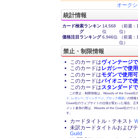
オークシ
統計情報
カード検索ランキン
14,568
（前週：14
グ
位
位）
価格注目ランキング
6,946位
（前週：13
位）
禁止・制限情報
このカードは
ヴィンテージで
このカードは
レガシーで使用
このカードは
モダンで使用可
このカードは
パイオニアで使
このカードは
スタンダードで
この禁止・制限情報は、Wizards of the Coas
ド
,
レガシー
,
ヴィンテージ
,
ブロック構築
）の情報を
Coast社のウェブサイトの仕様が変わった場合、
メント参加の際は、Wizards of the Coas
す。
カードタイトル・テキスト
W
未訳カードタイトルおよび
Guild