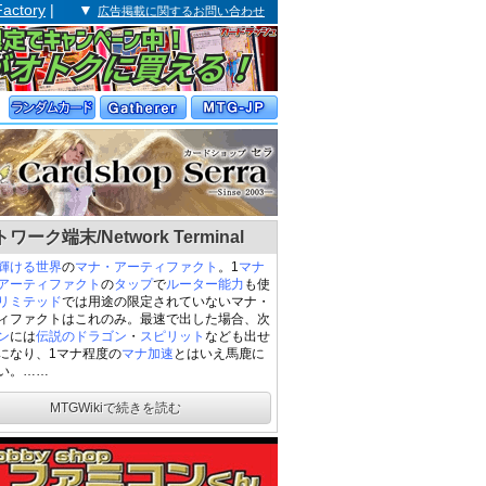
Factory
| ▼
広告掲載に関するお問い合わせ
ワーク端末/Network Terminal
輝ける世界
の
マナ・アーティファクト
。1
マナ
アーティファクト
の
タップ
で
ルーター
能力
も使
リミテッド
では用途の限定されていないマナ・
ィファクトはこれのみ。最速で出した場合、次
ン
には
伝説の
ドラゴン
・
スピリット
なども出せ
になり、1マナ程度の
マナ加速
とはいえ馬鹿に
い。……
MTGWikiで続きを読む