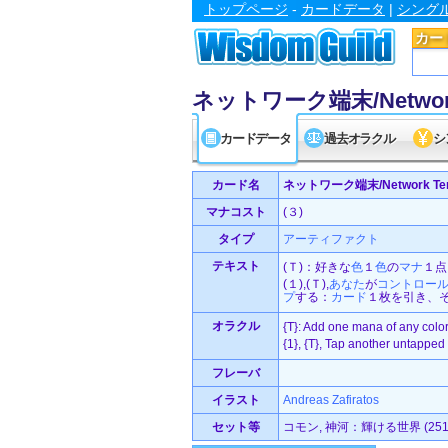
トップページ
-
カードデータ
|
シング
カー
ネットワーク端末/Network 
カードデータ
過去オラクル
シ
カード名
ネットワーク端末/Network Ter
マナコスト
(３)
タイプ
アーティファクト
テキスト
(Ｔ)：好きな
色
１
色
の
マナ
１点
(１),(Ｔ),
あなた
が
コントロー
プ
する：
カード
１枚を引き、
オラクル
{T}: Add one mana of any color
{1}, {T}, Tap another untapped 
フレーバ
イラスト
Andreas Zafiratos
セット等
コモン, 神河：輝ける世界 (251/