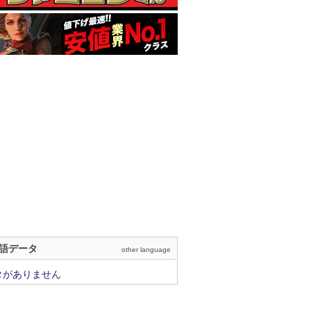
語データ
other language
タがありません