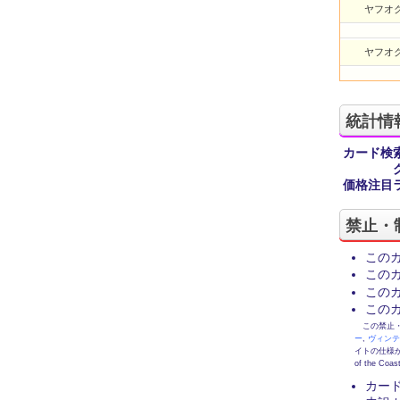
ヤフオク
ヤフオク
統計情
カード検
価格注目
禁止・
この
この
この
この
この禁止・制限
ー
,
ヴィン
イトの仕様が
of the
カー