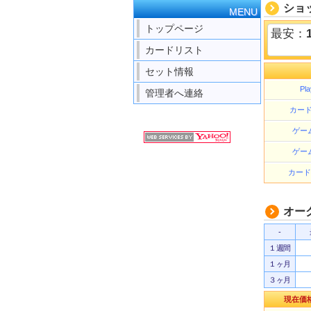
ショ
MENU
トップページ
最安：
カードリスト
セット情報
Pla
管理者へ連絡
カード
ゲー
ゲー
カード
オー
-
１週間
１ヶ月
３ヶ月
現在価