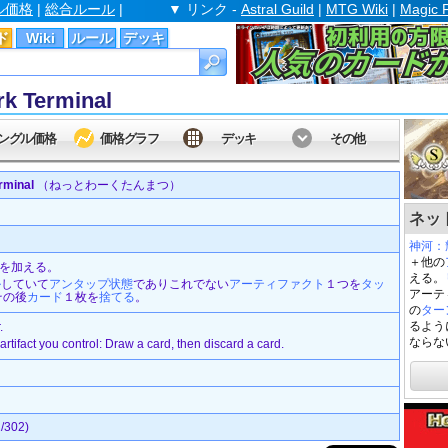
ル価格
|
総合ルール
|
▼ リンク -
Astral Guild
|
MTG Wiki
|
Magic 
ド
Wiki
ルール
デッキ
Terminal
ングル価格
価格グラフ
デッキ
その他
minal
（ねっとわーくたんまつ）
ネット
神河：
＋他の
を加える。
える。
ル
していて
アンタップ状態
でありこれでない
アーティファクト
１つを
タッ
アーテ
その後
カード
１枚を
捨てる
。
の
ター
るよう
.
ならな
artifact you control: Draw a card, then discard a card.
302)