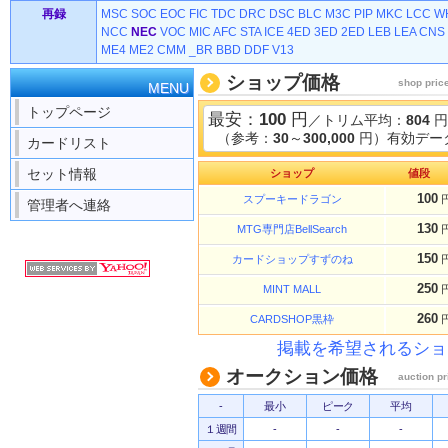
再録
MSC
SOC
EOC
FIC
TDC
DRC
DSC
BLC
M3C
PIP
MKC
LCC
W
NCC
NEC
VOC
MIC
AFC
STA
ICE
4ED
3ED
2ED
LEB
LEA
CNS
ME4
ME2
CMM
_BR
BBD
DDF
V13
ショップ価格
shop pric
MENU
トップページ
最安：
100
円
／トリム平均：
804
円
（参考：
30
～
300,000
円）有効データ
カードリスト
セット情報
ショップ
値段
100
スプーキードラゴン
管理者へ連絡
130
MTG専門店BellSearch
150
カードショップすずのね
250
MINT MALL
260
CARDSHOP黒枠
掲載を希望されるショ
オークション価格
auction pr
-
最小
ピーク
平均
１週間
-
-
-