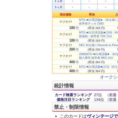
１ヶ月
-
-
-
３ヶ月
-
-
-
現在価格
即決
MTG ■白/英語版■ 《剣を鍬に/S
ヤフオク!
統率者デッキ CMD
180
円
(即決 164 円)
MTG ■白/日本語版■(134)《剣を
ヤフオク!
龍嵐録：統率者 TDC 白U
180
円
(即決 164 円)
ヤフオク!
NEC 剣を鍬に/Swords to Pl
200
円
(即決 200 円)
(088)MTG ■白/英語版■ 《剣を
ヤフオク!
殺人事件 統率者 MKC 白U
400
円
(即決 364 円)
ヤフオク!
MTG ■白/英語版■(173)《剣を鍬に
400
円
(即決 364 円)
オークシ
統計情報
カード検索ランキング
27位
（前週
価格注目ランキング
134位
（前週
禁止・制限情報
このカードは
ヴィンテージで