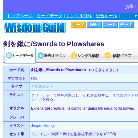
携帯・
トップページ
-
カードデータ
|
シングル価格
|
総合ルール
|
▼
カード
Wiki
ルール
デッキ
剣を鍬に/Swords to Plowshares
カードデータ
過去オラクル
シングル価格
価格グラフ
カード名
剣を鍬に/Swords to Plowshares
（つるぎをすきに）
マナコスト
(白)
タイプ
インスタント
テキスト
クリーチャー
１体を
対象
とし、それを
追放
する。それの
コント
ライフ
を得る。
オラクル
Exile target creature. Its controller gains life equal to its power.
フレーバ
イラスト
Jesper Ejsing
セット等
アンコモン, 神河：輝ける世界統率者デッキ (89/38)