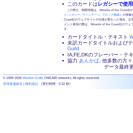
このカードは
レガシーで使用
この禁止・制限情報は、Wizards of the Coas
ド
,
レガシー
,
ヴィンテージ
,
ブロック構築
）の情報を
Coast社のウェブサイトの仕様が変わった場合、
メント参加の際は、Wizards of the Coas
す。
カードタイトル・テキスト
W
未訳カードタイトルおよび
Guild
IA,FE,DKのフレーバー・
協力
あんかば
, 他多数の方々
データ最終更新：2
© 1999-2026
Wisdom Guild
, OWLAIR networks, All rights reserved.
管理者連絡先
|
権利表記
（実行時間：0.32 秒）