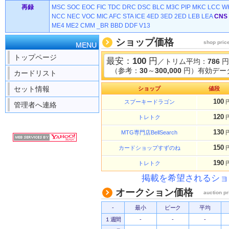
再録
MSC
SOC
EOC
FIC
TDC
DRC
DSC
BLC
M3C
PIP
MKC
LCC
W
NCC
NEC
VOC
MIC
AFC
STA
ICE
4ED
3ED
2ED
LEB
LEA
CNS
ME4
ME2
CMM
_BR
BBD
DDF
V13
ショップ価格
shop pric
MENU
トップページ
最安：
100
円
／トリム平均：
786
円
（参考：
30
～
300,000
円）有効データ
カードリスト
セット情報
ショップ
値段
100
スプーキードラゴン
管理者へ連絡
120
トレトク
130
MTG専門店BellSearch
150
カードショップすずのね
190
トレトク
掲載を希望されるショ
オークション価格
auction pr
-
最小
ピーク
平均
１週間
-
-
-