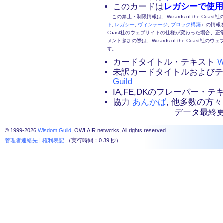
このカードは
レガシーで使用
この禁止・制限情報は、Wizards of the Coas
ド
,
レガシー
,
ヴィンテージ
,
ブロック構築
）の情報を
Coast社のウェブサイトの仕様が変わった場合、
メント参加の際は、Wizards of the Coas
す。
カードタイトル・テキスト
W
未訳カードタイトルおよび
Guild
IA,FE,DKのフレーバー・
協力
あんかば
, 他多数の方々
データ最終更新：2
© 1999-2026
Wisdom Guild
, OWLAIR networks, All rights reserved.
管理者連絡先
|
権利表記
（実行時間：0.39 秒）