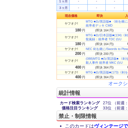
１ヶ月
-
-
-
３ヶ月
-
-
-
現在価格
即決
MTG ■白/英語版■ 《剣を鍬に/S
ヤフオク!
統率者デッキ CMD
180
円
(即決 164 円)
MTG ■白/日本語版■(134)《剣を
ヤフオク!
龍嵐録：統率者 TDC 白U
180
円
(即決 164 円)
ヤフオク!
NEC 剣を鍬に/Swords to Pl
200
円
(即決 200 円)
(088)MTG ■白/英語版■ 《剣を
ヤフオク!
殺人事件 統率者 MKC 白U
400
円
(即決 364 円)
ヤフオク!
MTG ■白/英語版■(173)《剣を鍬に
400
円
(即決 364 円)
オークシ
統計情報
カード検索ランキング
27位
（前週：
価格注目ランキング
33位
（前週：
禁止・制限情報
このカードは
ヴィンテージで