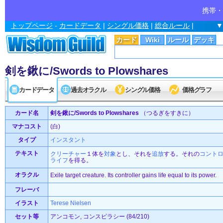
携帯・
トップページ
-
カードデータ
|
シングル価格
|
総合ルール
|
▼
カード
Wiki
ルール
デッキ
剣を鍬に/Swords to Plowshares
カードデータ
過去オラクル
シングル価格
価格グラフ
カード名
剣を鍬に/Swords to Plowshares
（つるぎをすきに）
マナコスト
(白)
タイプ
インスタント
テキスト
クリーチャー
１体を
対象
とし、それを
追放
する。それの
コント
ライフ
を得る。
オラクル
Exile target creature. Its controller gains life equal to its power.
フレーバ
イラスト
Terese Nielsen
セット等
アンコモン, コンスピラシー (84/210)