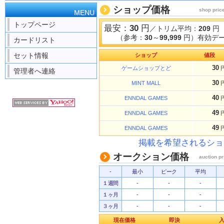
ショップ価格
shop pric
MENU
トップページ
最安：
30
円
／トリム平均：
209
円
（参考：
30
～
99,999
円）有効デー
カードリスト
セット情報
ショップ
値段
30
ゲームショップとど
管理者へ連絡
30
MINT MALL
40
ENNDAL GAMES
49
ENNDAL GAMES
49
ENNDAL GAMES
掲載を希望されるショ
オークション価格
auction pr
-
最小
ピーク
平均
１週間
-
-
-
１ヶ月
-
-
-
３ヶ月
-
-
-
現在価格
即決