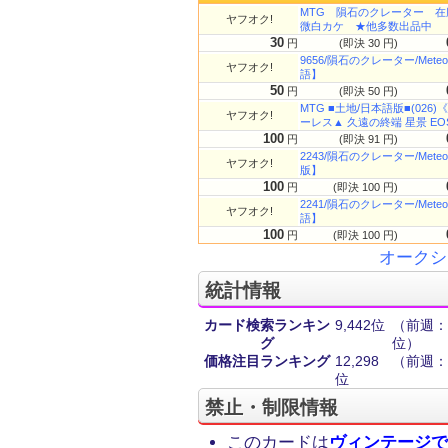
MTG 隕石のクレーター 在
ヤフオク!
微白カケ ★他多数出品中
30
円
(即決 30 円)
9656/隕石のクレーター/Mete
ヤフオク!
語】
50
円
(即決 50 円)
MTG ■土地/日本語版■(026)
ヤフオク!
ーレス▲ 久遠の終端 星景 EO
100
円
(即決 91 円)
2243/隕石のクレーター/Mete
ヤフオク!
版】
100
円
(即決 100 円)
2241/隕石のクレーター/Mete
ヤフオク!
語】
100
円
(即決 100 円)
オークシ
統計情報
カード検索ランキン
9,442位
（前週：1
グ
位）
価格注目ランキング
12,298
（前週：7
位
禁止・制限情報
このカードは
ヴィンテージで