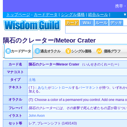
携帯・
トップページ
-
カードデータ
|
シングル価格
|
総合ルール
|
▼
カード
Wiki
ルール
デッキ
隕石のクレーター/Meteor Crater
カードデータ
過去オラクル
シングル価格
価格グラフ
カード名
隕石のクレーター/Meteor Crater
（いんせきのくれーたー）
マナコスト
タイプ
土地
テキスト
(Ｔ)：
あなた
が
コントロール
する
パーマネント
が持つ、いずれか
加える。
オラクル
{T}: Choose a color of a permanent you control. Add one mana of 
フレーバ
隕石のクレーターには、その衝撃で死んだ者たちの霊が取りつ
イラスト
John Avon
セット等
レア, プレーンシフト (140/143)