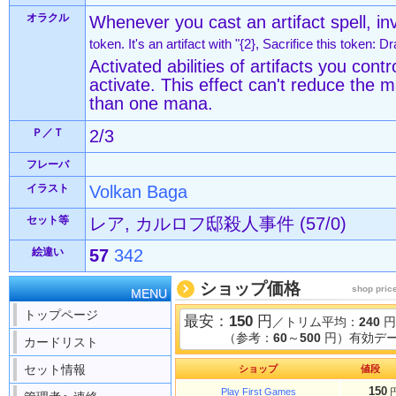
オラクル
Whenever you cast an artifact spell, in
token. It's an artifact with "{2}, Sacrifice this token: 
Activated abilities of artifacts you contr
activate. This effect can't reduce the m
than one mana.
Ｐ／Ｔ
2/3
フレーバ
イラスト
Volkan Baga
セット等
レア, カルロフ邸殺人事件 (57/0)
絵違い
57
342
ショップ価格
shop pric
MENU
トップページ
最安：
150
円
／トリム平均：
240
円
（参考：
60
～
500
円）有効デー
カードリスト
セット情報
ショップ
値段
150
Play First Games