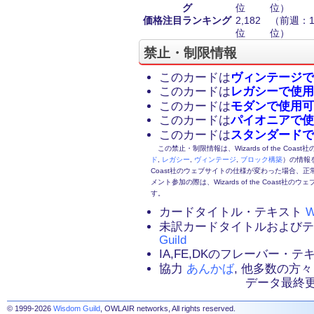
グ
位
位）
価格注目ランキング
2,182
（前週：1,
位
位）
禁止・制限情報
このカードは
ヴィンテージで
このカードは
レガシーで使用
このカードは
モダンで使用可
このカードは
パイオニアで使
このカードは
スタンダードで
この禁止・制限情報は、Wizards of the Coas
ド
,
レガシー
,
ヴィンテージ
,
ブロック構築
）の情報を
Coast社のウェブサイトの仕様が変わった場合、
メント参加の際は、Wizards of the Coas
す。
カードタイトル・テキスト
W
未訳カードタイトルおよび
Guild
IA,FE,DKのフレーバー・
協力
あんかば
, 他多数の方々
データ最終更新：2
© 1999-2026
Wisdom Guild
, OWLAIR networks, All rights reserved.