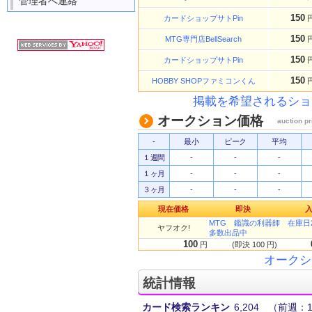
管理者へ連絡
150
カードショップサトPin
150
MTG専門店BellSearch
150
カードショップサトPin
150
HOBBY SHOPファミコンくん
掲載を希望されるショ
オークション価格
auction pr
-
最小
ピーク
平均
１週間
-
-
-
１ヶ月
-
-
-
３ヶ月
-
-
-
現在価格
即決
MTG 鑑識の利器師 在庫日
ヤフオク!
多数出品中
100
円
(即決 100 円)
オークシ
統計情報
カード検索ランキン
6,204
（前週：1,