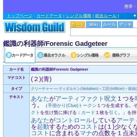
携帯・
トップページ
-
カードデータ
|
シングル価格
|
総合ルール
|
▼
カード
Wiki
ルール
デッキ
鑑識の利器師/Forensic Gadgeteer
カードデータ
過去オラクル
シングル価格
価格グラフ
カード名
鑑識の利器師/Forensic Gadgeteer
マナコスト
(２)(青)
タイプ
クリーチャー
—
ヴィダルケン(Vedalken)
・
工匠(Artificer)
・
探偵(D
テキスト
あなた
が
アーティファクト
呪文
１つを
う。
（
手掛かり(Clue)
トークン
１つを生成する。そ
クト
を生け贄に捧げる：
カード
１枚を
引く
。」を持
あなた
が
コントロール
している
アーテ
を
起動
するための
コスト
は(１)少なく
コスト
に含まれる
マナ
の点数を１点未