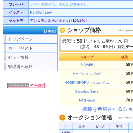
フレーバ
不実と無秩序は、哀れな盟友を生む。
イラスト
Pat Morrissey
セット等
アンコモン3, Homelands (114/140)
ショップ価格
shop pric
MENU
トップページ
最安：
50
円
／トリム平均：
70
円
（参考：
48
～
99
円）有効デー
カードリスト
セット情報
ショップ
値段
50
BIGWEB
管理者へ連絡
50
カードショップ抜忍
50
HOBBY SHOPファミコンくん
60
Cardshop Serra
70
MTG Guild
掲載を希望されるショ
オークション価格
auction pr
-
最小
ピーク
平均