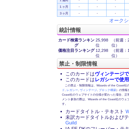
１週間
-
-
-
１ヶ月
-
-
-
３ヶ月
-
-
-
オークシ
統計情報
カード検索ランキン
25,998
（前週：25
グ
位
位）
価格注目ランキング
12,298
（前週：10
位
位）
禁止・制限情報
このカードは
ヴィンテージで
このカードは
レガシーで使用
この禁止・制限情報は、Wizards of the Coas
ド
,
レガシー
,
ヴィンテージ
,
ブロック構築
）の情報を
Coast社のウェブサイトの仕様が変わった場合、
メント参加の際は、Wizards of the Coas
す。
カードタイトル・テキスト
W
未訳カードタイトルおよび
Guild
IA,FE,DKのフレーバー・