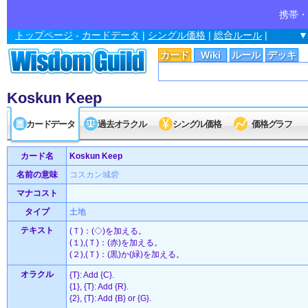
携帯・
トップページ
-
カードデータ
|
シングル価格
|
総合ルール
|
▼
カード
Wiki
ルール
デッキ
Koskun Keep
カードデータ
過去オラクル
シングル価格
価格グラフ
カード名
Koskun Keep
名前の意味
コスカン城砦
マナコスト
タイプ
土地
テキスト
(Ｔ)：(◇)を加える。
(１),(Ｔ)：(赤)を加える。
(２),(Ｔ)：(黒)か(緑)を加える。
オラクル
{T}: Add {C}.
{1}, {T}: Add {R}.
{2}, {T}: Add {B} or {G}.