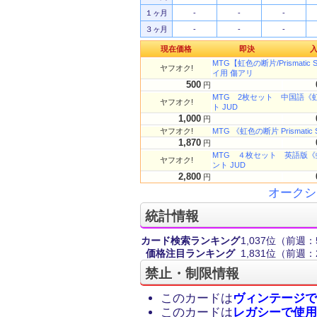
１ヶ月
-
-
-
３ヶ月
-
-
-
現在価格
即決
MTG【虹色の断片/Prismatic
ヤフオク!
イ用 傷アリ
500
円
MTG 2枚セット 中国語《虹色の
ヤフオク!
ト JUD
1,000
円
ヤフオク!
MTG 《虹色の断片 Prismatic
1,870
円
MTG ４枚セット 英語版《虹色の
ヤフオク!
ント JUD
2,800
円
オークシ
統計情報
カード検索ランキング
1,037位
（前週：5
価格注目ランキング
1,831位
（前週：2
禁止・制限情報
このカードは
ヴィンテージで
このカードは
レガシーで使用