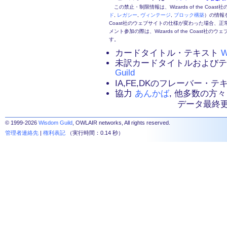
この禁止・制限情報は、Wizards of the Coas
ド
,
レガシー
,
ヴィンテージ
,
ブロック構築
）の情報を
Coast社のウェブサイトの仕様が変わった場合、
メント参加の際は、Wizards of the Coas
す。
カードタイトル・テキスト
W
未訳カードタイトルおよび
Guild
IA,FE,DKのフレーバー・
協力
あんかば
, 他多数の方々
データ最終更新：2
© 1999-2026
Wisdom Guild
, OWLAIR networks, All rights reserved.
管理者連絡先
|
権利表記
（実行時間：0.14 秒）