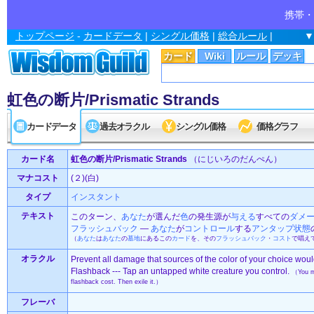
携帯・
トップページ
-
カードデータ
|
シングル価格
|
総合ルール
|
▼
カード
Wiki
ルール
デッキ
虹色の断片/Prismatic Strands
カードデータ
過去オラクル
シングル価格
価格グラフ
カード名
虹色の断片/Prismatic Strands
（にじいろのだんぺん）
マナコスト
(２)(白)
タイプ
インスタント
テキスト
このターン、
あなた
が選んだ
色
の発生源が
与える
すべての
ダメ
フラッシュバック
―
あなた
が
コントロール
する
アンタップ状態
（
あなた
は
あなた
の
墓地
にあるこの
カード
を、その
フラッシュバック
・
コスト
で唱え
オラクル
Prevent all damage that sources of the color of your choice would
Flashback --- Tap an untapped white creature you control.
（You ma
flashback cost. Then exile it.）
フレーバ