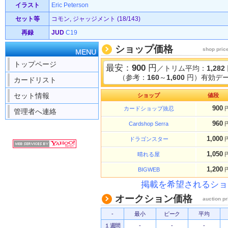
イラスト
Eric Peterson
セット等
コモン, ジャッジメント (18/143)
再録
JUD
C19
ショップ価格
shop pric
MENU
トップページ
最安：
900
円
／トリム平均：
1,282
（参考：
160
～
1,600
円）有効デー
カードリスト
セット情報
ショップ
値段
900
カードショップ抜忍
管理者へ連絡
960
Cardshop Serra
1,000
ドラゴンスター
1,050
晴れる屋
1,200
BIGWEB
掲載を希望されるショ
オークション価格
auction pr
-
最小
ピーク
平均
１週間
-
-
-