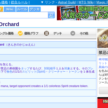
ル価格
|
総合ルール
|
▼ リンク -
Astral Guild
|
MTG Wiki
|
Magic 
ド
Wiki
ルール
デッキ
rchard
ングル価格
価格グラフ
デッキ
その他
ard
（きんきのかじゅえん）
禁忌の
神河物
リット
を加える。
真鍮の都/
で禁忌の果樹園を
タップ
するたび、
対戦相手
１人を
対象
とする。その
プレ
を生み
ル
下で
無色
の1/1の
スピリット(Spirit)
・
クリーチャー
・
トークン
を１体生成
らは対
クンを
.
ソース
 mana, target opponent creates a 1/1 colorless Spirit creature token.