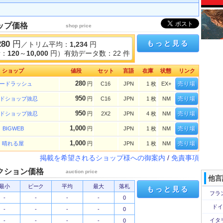
ップ価格
shop price
280
円
もっと見る
／トリム平均：
1,234
円
考：
120
～
10,000
円）有効データ数：22 件
ショップ
値段
セット
言語
在庫
状態
リンク
280
ードラッシュ
円
C16
JPN
1 枚
EX+
売り場
950
ドショップ抜忍
円
C16
JPN
1 枚
NM
売り場
950
ドショップ抜忍
円
2X2
JPN
4 枚
NM
売り場
1,000
BIGWEB
円
JPN
1 枚
NM
売り場
1,000
晴れる屋
円
JPN
1 枚
NM
売り場
掲載を希望されるショップ様への御案内
/
免責事項
クション価格
auction price
他言
最小
ピーク
平均
最大
落札
もっと見る
フラ
-
-
-
-
0
ドイ
-
-
-
-
0
イタ
-
-
-
-
0