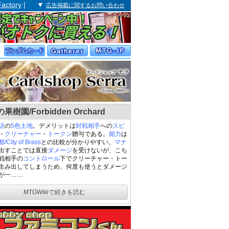
Factory
| ▼
広告掲載に関するお問い合わせ
果樹園/Forbidden Orchard
語
の
5色土地
。デメリットは
対戦相手
への
スピ
・
クリーチャー
・
トークン
贈与である。
能力
は
City of Brass
との比較が分かりやすい。
マナ
出すことでは直接
ダメージ
を受けないが、こち
戦相手の
コントロール
下でクリーチャー・トー
生み出してしまうため、何度も使うとダメージ
が一……
MTGWikiで続きを読む