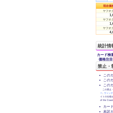
現在価
ヤフオク
1,
ヤフオク
1,
ヤフオク
4,
統計情
カード検
価格注目
禁止・
この
この
この
この禁止・制限
ー
,
ヴィン
イトの仕様が
of the
カー
未訳