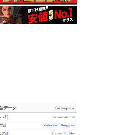
語データ
other language
ンス語
Cerisaie interdite
ツ語
Verbotener Obstgarten
リア語
Frutteto Proibito