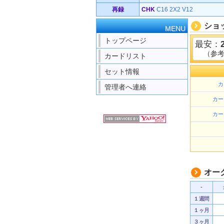
再録
CHK
C16
2X2
V12
ショ
MENU
トップページ
最安：
（参
カードリスト
セット情報
カ
管理者へ連絡
カー
カー
オー
-
１週間
１ヶ月
３ヶ月