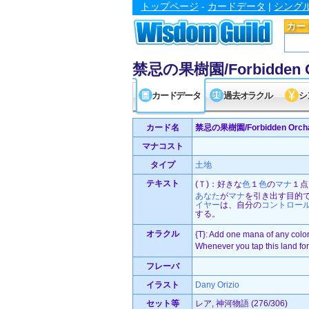
トップページ
-
カードデータ
|
シング
カー
禁忌の果樹園/Forbidden O
カードデータ
過去オラクル
シ
カード名
禁忌の果樹園/Forbidden Orch
マナコスト
タイプ
土地
テキスト
(Ｔ)：好きな
色
１
色
の
マナ
１点
あなた
が
マナ
を引き出す目的
イヤー
は、自分の
コントロー
する。
オラクル
{T}: Add one mana of any color
Whenever you tap this land for
フレーバ
イラスト
Dany Orizio
セット等
レア, 神河物語 (276/306)