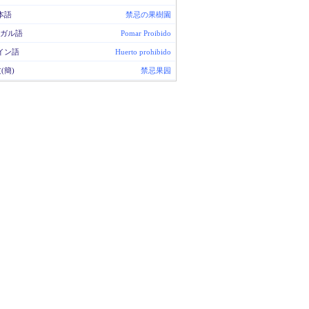
本語
禁忌の果樹園
ガル語
Pomar Proibido
イン語
Huerto prohibido
(簡)
禁忌果园