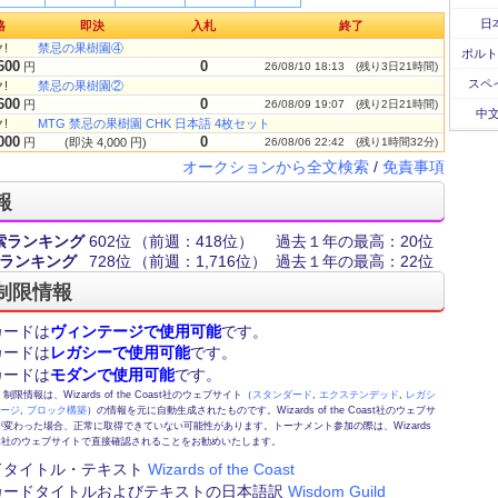
日
格
即決
入札
終了
!
禁忌の果樹園④
ポルト
600
0
円
26/08/10 18:13
(残り3日21時間)
スペ
!
禁忌の果樹園②
600
0
円
26/08/09 19:07
(残り2日21時間)
中文
!
MTG 禁忌の果樹園 CHK 日本語 4枚セット
000
0
円
(即決 4,000 円)
26/08/06 22:42
(残り1時間32分)
オークションから全文検索
/
免責事項
報
索ランキング
602位
（前週：418位）
過去１年の最高：20位
ランキング
728位
（前週：1,716位）
過去１年の最高：22位
制限情報
カードは
ヴィンテージで使用可能
です。
カードは
レガシーで使用可能
です。
カードは
モダンで使用可能
です。
情報は、Wizards of the Coast社のウェブサイト（
スタンダード
,
エクステンデッド
,
レガシ
テージ
,
ブロック構築
）の情報を元に自動生成されたものです。Wizards of the Coast社のウェブサ
変わった場合、正常に取得できていない可能性があります。トーナメント参加の際は、Wizards
 Coast社のウェブサイトで直接確認されることをお勧めいたします。
ドタイトル・テキスト
Wizards of the Coast
カードタイトルおよびテキストの日本語訳
Wisdom Guild