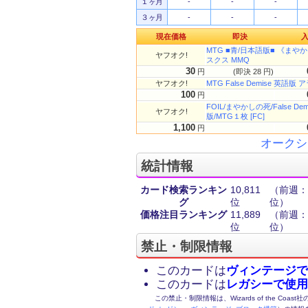
１ヶ月
-
-
-
３ヶ月
-
-
-
現在価格
即決
MTG ■青/日本語版■ 《まやか
ヤフオク!
スクス MMQ
30
円
(即決 28 円)
ヤフオク!
MTG False Demise 英語版
100
円
FOIL/まやかしの死/False 
ヤフオク!
版/MTG１枚 [FC]
1,100
円
オークシ
統計情報
カード検索ランキン
10,811
（前週：1
グ
位
位）
価格注目ランキング
11,889
（前週：1
位
位）
禁止・制限情報
このカードは
ヴィンテージで
このカードは
レガシーで使用
この禁止・制限情報は、Wizards of the Coas