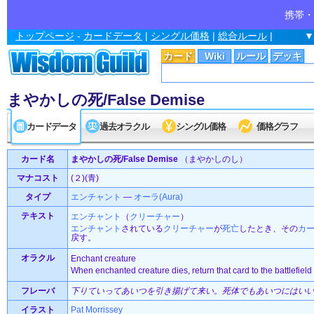
携帯・
トップページ
-
カードデータ
|
シングル価格
|
総合ルール
|
▼
カード
Wiki
ルール
デッキ
まやかしの死/False Demise
カードデータ
過去オラクル
シングル価格
価格グラフ
カード名
まやかしの死/False Demise
（まやかしのし）
マナコスト
(２)(青)
タイプ
エンチャント
—
オーラ(Aura)
テキスト
エンチャント
（
クリーチャー
）
エンチャント
されている
クリーチャー
が
死亡
したとき、その
カ
戻す。
オラクル
Enchant creature
When enchanted creature dies, return that card to the battlefield
フレーバ
下りていってあいつを引き揚げて来い。死体でもあいつにはい
イラスト
Pat Morrissey