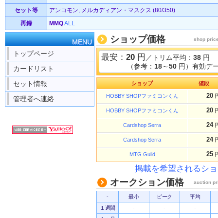
セット等
アンコモン, メルカディアン・マスクス (80/350)
再録
MMQ
ALL
ショップ価格
shop pric
MENU
トップページ
最安：
20
円
／トリム平均：
38
円
（参考：
18
～
50
円）有効デー
カードリスト
セット情報
ショップ
値段
20
HOBBY SHOPファミコンくん
管理者へ連絡
20
HOBBY SHOPファミコンくん
24
Cardshop Serra
24
Cardshop Serra
25
MTG Guild
掲載を希望されるショ
オークション価格
auction pr
-
最小
ピーク
平均
１週間
-
-
-