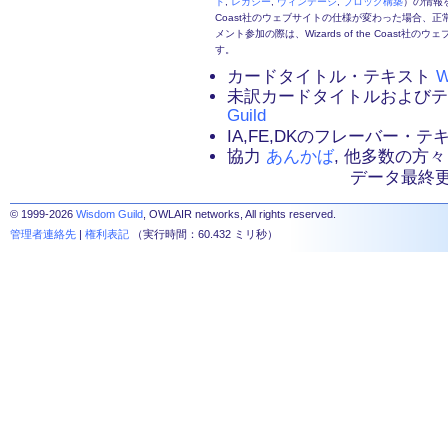
ド
,
レガシー
,
ヴィンテージ
,
ブロック構築
）の情報を
Coast社のウェブサイトの仕様が変わった場合、
メント参加の際は、Wizards of the Coas
す。
カードタイトル・テキスト
W
未訳カードタイトルおよび
Guild
IA,FE,DKのフレーバー・
協力
あんかば
, 他多数の方々
データ最終更新：2
© 1999-2026
Wisdom Guild
, OWLAIR networks, All rights reserved.
管理者連絡先
|
権利表記
（実行時間：60.432 ミリ秒）