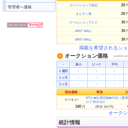
20
カードショップ抜忍
管理者へ連絡
20
まんぞく屋
30
ゲームショップとど
30
MINT MALL
30
MINT MALL
掲載を希望されるショ
オークション価格
auction pr
-
最小
ピーク
平均
１週間
-
-
-
１ヶ月
-
-
-
３ヶ月
-
-
-
現在価格
即決
MTG ■白/英語版■(010)《露滴
ヤフオク!
ロウ BLB 白U
180
円
(即決 164 円)
オークシ
統計情報