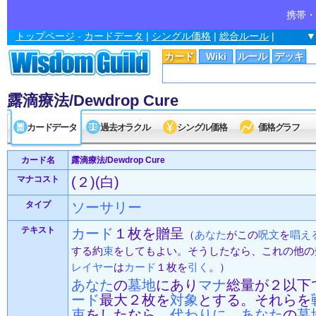
携帯・
トップページ
-
カードデータ
|
シングル価格
|
総合ルール
|
▼
カード
Wiki
ルール
デッキ
露滴療法/Dewdrop Cure
カードデータ
過去オラクル
シングル価格
価格グラフ
カード名
露滴療法/Dewdrop Cure
マナコスト
(２)(白)
タイプ
ソーサリー
テキスト
カード
１枚を贈呈
（
あなた
がこの
呪文
を
唱え
する約
束
をしてもよい。そうしたなら、これの他の
レイヤー
は
カード
１枚を
引く
。）
あなた
の
墓地
にあり
マナ
総量が２以下
ード
最大２枚を
対象
とする。それらを
束
をしたなら、
代わりに
、
あなた
の
墓