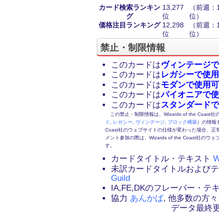
カード検索ランキン
13,277
（前週：15
グ
位
位）
価格注目ランキング
12,298
（前週：13
位
位）
禁止・制限情報
このカードは
ヴィンテージで
このカードは
レガシーで使用
このカードは
モダンで使用可
このカードは
パイオニアで使
このカードは
スタンダードで
この禁止・制限情報は、Wizards of the Coas
ド
,
レガシー
,
ヴィンテージ
,
ブロック構築
）の情報を
Coast社のウェブサイトの仕様が変わった場合、
メント参加の際は、Wizards of the Coas
す。
カードタイトル・テキスト
W
未訳カードタイトルおよび
Guild
IA,FE,DKのフレーバー・
協力
あんかば
, 他多数の方々
データ最終更新：2