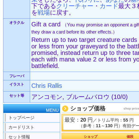
下である
クリーチャー
・
カード
最大３
を
戦場
に戻す。
オラクル
Gift a card
（You may promise an opponent a gift a
they draw a card before its other effects.）
Return up to two target creature cards
or less from your graveyard to the battle
promised, instead return up to three ta
each with mana value 2 or less from yo
battlefield.
フレーバ
イラスト
Chris Rallis
セット等
アンコモン, ブルームバロウ (10/0)
ショップ価格
shop pric
MENU
トップページ
最安：
20
円
／トリム平均：
55
円
（参考：
11
～
130
円）有効デー
カードリスト
セット情報
ショップ
値段