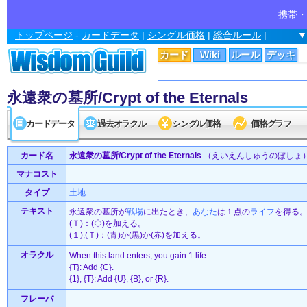
携帯・
トップページ
-
カードデータ
|
シングル価格
|
総合ルール
|
▼
カード
Wiki
ルール
デッキ
永遠衆の墓所/Crypt of the Eternals
カードデータ
過去オラクル
シングル価格
価格グラフ
カード名
永遠衆の墓所/Crypt of the Eternals
（えいえんしゅうのぼしょ
マナコスト
タイプ
土地
テキスト
永遠衆の墓所が
戦場
に出たとき、
あなた
は１点の
ライフ
を得る
(Ｔ)：(◇)を加える。
(１),(Ｔ)：(青)か(黒)か(赤)を加える。
オラクル
When this land enters, you gain 1 life.
{T}: Add {C}.
{1}, {T}: Add {U}, {B}, or {R}.
フレーバ