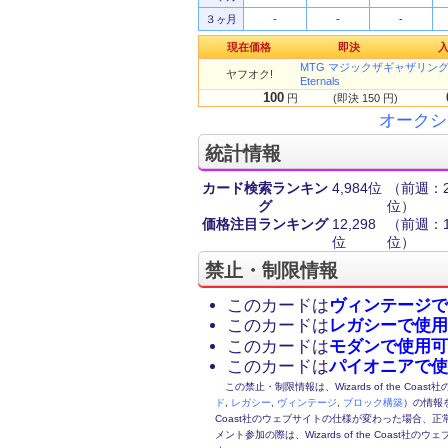
３ヶ月
-
-
-
現在価格
即決
MTG マジックザギャザリング 破滅
ヤフオク!
Eternals
100
円
(即決 150 円)
オークシ
統計情報
カード検索ランキン
4,984位
（前週：20
グ
位）
価格注目ランキング
12,298
（前週：13
位
位）
禁止・制限情報
このカードは
ヴィンテージで
このカードは
レガシーで使用
このカードは
モダンで使用可
このカードは
パイオニアで使
この禁止・制限情報は、Wizards of the Coas
ド
,
レガシー
,
ヴィンテージ
,
ブロック構築
）の情報を
Coast社のウェブサイトの仕様が変わった場合、
メント参加の際は、Wizards of the Coas