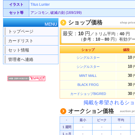
イラスト
Titus Lunter
セット等
アンコモン, 破滅の刻 (169/199)
ショップ価格
shop pric
MENU
トップページ
最安：
10
円
／トリム平均：
40
円
（参考：
10
～
80
円）有効デー
カードリスト
セット情報
ショップ
値段
10
シングルスター
管理者へ連絡
10
シングルスター
30
MINT MALL
30
BLACK FROG
30
カードショップBIGRED
掲載を希望されるショ
オークション価格
auction pr
-
最小
ピーク
平均
１週間
-
-
-
１ヶ月
-
-
-