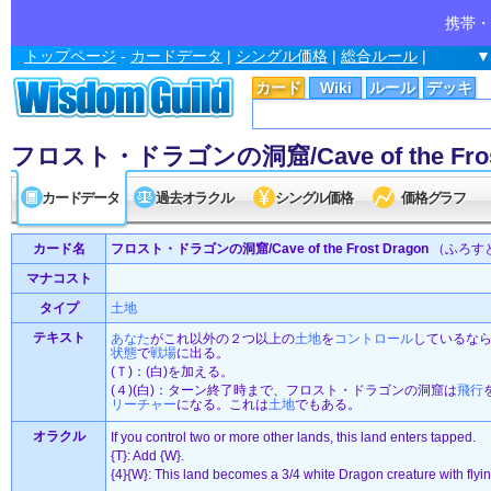
携帯・
トップページ
-
カードデータ
|
シングル価格
|
総合ルール
|
▼
カード
Wiki
ルール
デッキ
フロスト・ドラゴンの洞窟/Cave of the Frost
カードデータ
過去オラクル
シングル価格
価格グラフ
カード名
フロスト・ドラゴンの洞窟/Cave of the Frost Dragon
（ふろす
マナコスト
タイプ
土地
テキスト
あなた
がこれ以外の２つ以上の
土地
を
コントロール
しているな
状態
で
戦場
に出る。
(Ｔ)：(白)を加える。
(４)(白)：ターン終了時まで、フロスト・ドラゴンの洞窟は
飛行
リーチャー
になる。これは
土地
でもある。
オラクル
If you control two or more other lands, this land enters tapped.
{T}: Add {W}.
{4}{W}: This land becomes a 3/4 white Dragon creature with flying un