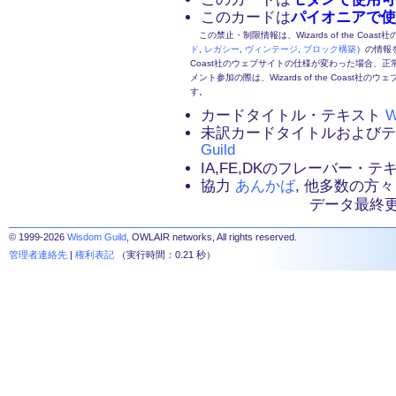
このカードは
パイオニアで使
この禁止・制限情報は、Wizards of the Coas
ド
,
レガシー
,
ヴィンテージ
,
ブロック構築
）の情報を
Coast社のウェブサイトの仕様が変わった場合、
メント参加の際は、Wizards of the Coas
す。
カードタイトル・テキスト
W
未訳カードタイトルおよび
Guild
IA,FE,DKのフレーバー・
協力
あんかば
, 他多数の方々
データ最終更新：2
© 1999-2026
Wisdom Guild
, OWLAIR networks, All rights reserved.
管理者連絡先
|
権利表記
（実行時間：0.21 秒）