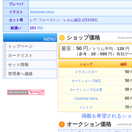
フレーバ
イラスト
Johannes Voss
セット等
レア, フォーゴトン・レルム探訪 (253/281)
絵違い
253
350
ショップ価格
shop pric
MENU
トップページ
最安：
50
円
／トリム平均：
139
円
（参考：
20
～
599
円）有効デー
カードリスト
セット情報
ショップ
値段
50
ドラゴンスター
管理者へ連絡
50
カードショップ抜忍
50
カードショップはま屋
60
Cardshop Serra
70
トレトク
掲載を希望されるショ
オークション価格
auction pr