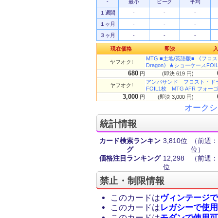
-
最小
ピーク
平均
１週間
-
-
-
１ヶ月
-
-
-
３ヶ月
-
-
-
現在価格
即決
MTG ■土地/英語版■ 《フロスト・
ヤフオク!
Dragon》★ショーケースFO
680
円
(即決 619 円)
アンパサンド フロスト・ドラゴンの洞窟
ヤフオク!
FOIL1枚 MTG AFR フォー
3,000
円
(即決 3,000 円)
オークシ
統計情報
カード検索ランキン
3,810位
（前週：1
グ
位）
価格注目ランキング
12,298
（前週：5
位
禁止・制限情報
このカードは
ヴィンテージで
このカードは
レガシーで使用
このカードは
モダンで使用可