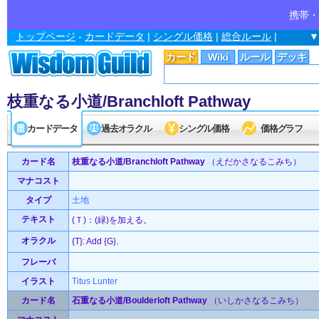
携帯・
トップページ
-
カードデータ
|
シングル価格
|
総合ルール
|
▼
カード
Wiki
ルール
デッキ
枝重なる小道/Branchloft Pathway
カードデータ
過去オラクル
シングル価格
価格グラフ
カード名
枝重なる小道/Branchloft Pathway
（えだかさなるこみち）
マナコスト
タイプ
土地
テキスト
(Ｔ)：(緑)を加える。
オラクル
{T}: Add {G}.
フレーバ
イラスト
Titus Lunter
カード名
石重なる小道/Boulderloft Pathway
（いしかさなるこみち）