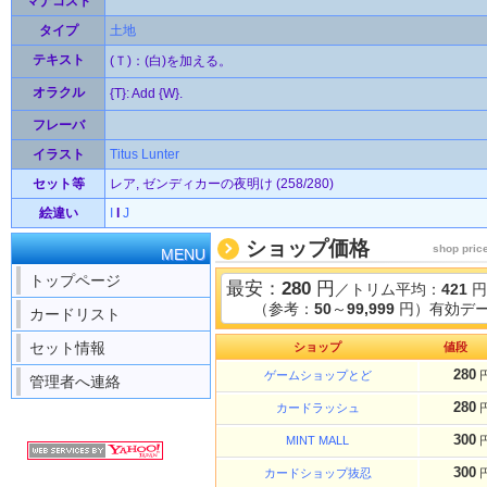
マナコスト
タイプ
土地
テキスト
(Ｔ)：(白)を加える。
オラクル
{T}: Add {W}.
フレーバ
イラスト
Titus Lunter
セット等
レア, ゼンディカーの夜明け (258/280)
絵違い
I
I
J
ショップ価格
shop pric
MENU
トップページ
最安：
280
円
／トリム平均：
421
円
（参考：
50
～
99,999
円）有効デー
カードリスト
セット情報
ショップ
値段
280
ゲームショップとど
管理者へ連絡
280
カードラッシュ
300
MINT MALL
300
カードショップ抜忍