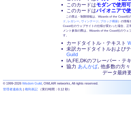
このカードは
モダンで使用可
このカードは
パイオニアで使
この禁止・制限情報は、Wizards of the Coas
ド
,
レガシー
,
ヴィンテージ
,
ブロック構築
）の情報を
Coast社のウェブサイトの仕様が変わった場合、
メント参加の際は、Wizards of the Coas
す。
カードタイトル・テキスト
W
未訳カードタイトルおよび
Guild
IA,FE,DKのフレーバー・
協力
あんかば
, 他多数の方々
データ最終更新：2
© 1999-2026
Wisdom Guild
, OWLAIR networks, All rights reserved.
管理者連絡先
|
権利表記
（実行時間：0.12 秒）