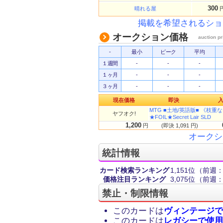
300
晴れる屋
掲載を希望されるショ
オークション価格
auction pr
-
最小
ピーク
平均
１週間
-
-
-
１ヶ月
-
-
-
３ヶ月
-
-
-
現在価格
即決
MTG ■土地/英語版■ 《枝重なる小道
ヤフオク!
★FOIL★Secret Lair SLD
1,200
円
(即決 1,091 円)
オークシ
統計情報
カード検索ランキング
1,151位
（前週：1
価格注目ランキング
3,075位
（前週：1
禁止・制限情報
このカードは
ヴィンテージで
このカードは
レガシーで使用