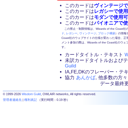
このカードは
ヴィンテージで
このカードは
レガシーで使用
このカードは
モダンで使用可
このカードは
パイオニアで使
この禁止・制限情報は、Wizards of the Coas
ド
,
レガシー
,
ヴィンテージ
,
ブロック構築
）の情報を
Coast社のウェブサイトの仕様が変わった場合、
メント参加の際は、Wizards of the Coas
す。
カードタイトル・テキスト
W
未訳カードタイトルおよび
Guild
IA,FE,DKのフレーバー・
協力
あんかば
, 他多数の方々
データ最終更新：2
© 1999-2026
Wisdom Guild
, OWLAIR networks, All rights reserved.
管理者連絡先
|
権利表記
（実行時間：0.19 秒）