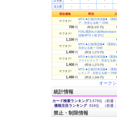
１ヶ月
-
-
-
３ヶ月
-
-
-
現在価格
即決
MTG ■土地/日本語版■ 《黒割れの
ヤフオク!
ア：完全なる統一 ONE
700
円
(即決 637 円)
FOIL/黒割れの崖/Blackcle
ヤフオク!
語版/MTG１枚 [FC]
1,100
円
MTG ■土地/英語版■ 《黒割れの崖
ヤフオク!
完全なる統一 ONE
1,400
円
(即決 1,273 円)
MTG ■土地/日本語版■《黒割れの崖
ヤフオク!
ファイレクシア：完全なる統一
1,400
円
(即決 1,273 円)
MTG ■土地/日本語版■ 《黒割れの崖
ヤフオク!
レクシア：完全なる統一 ONE
1,480
円
(即決 1,346 円)
オークシ
統計情報
カード検索ランキング
3,579位
（前週：1
価格注目ランキング
818位
（前週：1
禁止・制限情報