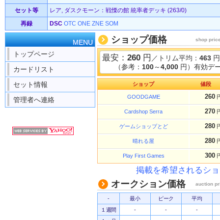
セット等
レア, ダスクモーン：戦慄の館 統率者デッキ (263/0)
再録
DSC
OTC
ONE
ZNE
SOM
ショップ価格
shop pric
MENU
トップページ
最安：
260
円
／トリム平均：
463
円
（参考：
100
～
4,000
円）有効デー
カードリスト
セット情報
ショップ
値段
260
GOODGAME
管理者へ連絡
270
Cardshop Serra
280
ゲームショップとど
280
晴れる屋
300
Play First Games
掲載を希望されるショ
オークション価格
auction pr
-
最小
ピーク
平均
１週間
-
-
-