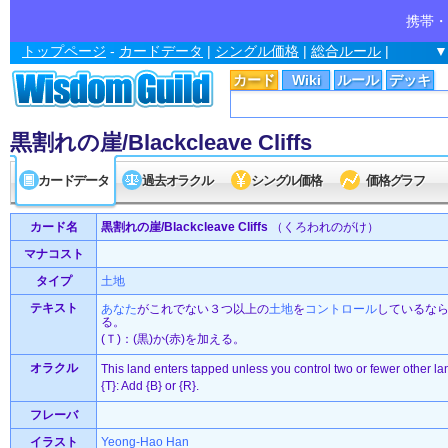
携帯・
トップページ
-
カードデータ
|
シングル価格
|
総合ルール
|
▼
カード
Wiki
ルール
デッキ
黒割れの崖/Blackcleave Cliffs
カードデータ
過去オラクル
シングル価格
価格グラフ
カード名
黒割れの崖/Blackcleave Cliffs
（くろわれのがけ）
マナコスト
タイプ
土地
テキスト
あなた
がこれでない３つ以上の
土地
を
コントロール
しているな
る。
(Ｔ)：(黒)か(赤)を加える。
オラクル
This land enters tapped unless you control two or fewer other la
{T}: Add {B} or {R}.
フレーバ
イラスト
Yeong-Hao Han