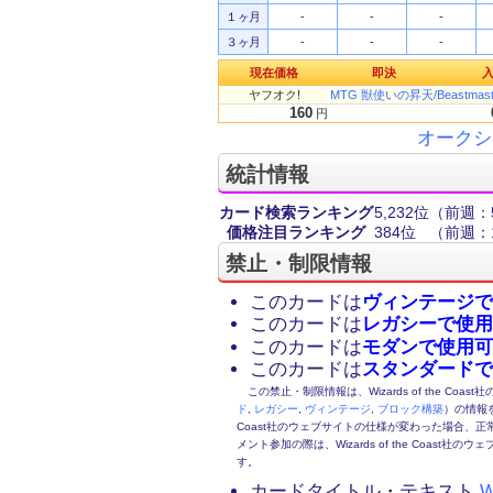
１ヶ月
-
-
-
３ヶ月
-
-
-
現在価格
即決
ヤフオク!
MTG 獣使いの昇天/Beastmaste
160
円
オークシ
統計情報
カード検索ランキング
5,232位
（前週：5
価格注目ランキング
384位
（前週：1
禁止・制限情報
このカードは
ヴィンテージで
このカードは
レガシーで使用
このカードは
モダンで使用可
このカードは
スタンダードで
この禁止・制限情報は、Wizards of the Coas
ド
,
レガシー
,
ヴィンテージ
,
ブロック構築
）の情報を
Coast社のウェブサイトの仕様が変わった場合、
メント参加の際は、Wizards of the Coas
す。
カードタイトル・テキスト
W