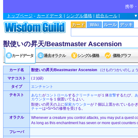
携帯・
トップページ
-
カードデータ
|
シングル価格
|
総合ルール
|
▼
カード
Wiki
ルール
デッキ
獣使いの昇天/Beastmaster Ascension
カードデータ
過去オラクル
シングル価格
価格グラフ
カード名
獣使いの昇天/Beastmaster Ascension
（けものつかいのしょ
マナコスト
(２)(緑)
タイプ
エンチャント
テキスト
あなた
が
コントロール
する
クリーチャー
が１体
攻撃
するたび、
カウンター
を１個置いてもよい。
獣使いの昇天の上に
探索
カウンター
が７個以上置かれているか
チャー
は+5/+5の修整を受ける。
オラクル
Whenever a creature you control attacks, you may put a quest c
As long as this enchantment has seven or more quest counters on
フレーバ