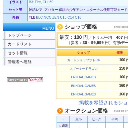
イラスト
B3: Fire, CH: 59
セット等
神話レア, アバター 伝説の少年アン・エターナル使用可能カード (3
再録
TLE
BLC
NCC
ZEN
C15
C14
C16
ショップ価格
shop pric
MENU
トップページ
最安：
100
円
／トリム平均：
407
円
（参考：
30
～
99,999
円）有効デー
カードリスト
セット情報
ショップ
値段
100
カードショップサトPin
管理者へ連絡
150
スプーキードラゴン
160
ENNDAL GAMES
160
ENNDAL GAMES
160
ENNDAL GAMES
掲載を希望されるショ
オークション価格
auction pr
-
最小
ピーク
平均
１週間
-
-
-