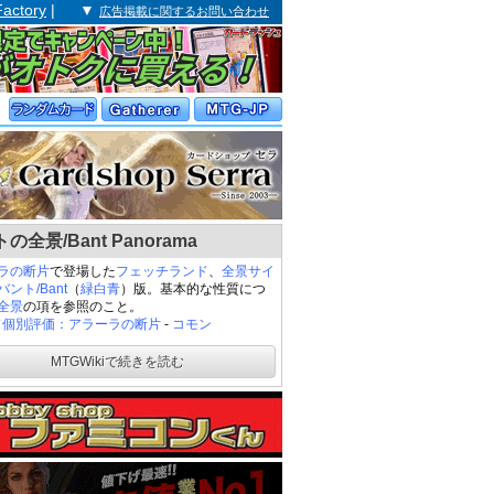
Factory
| ▼
広告掲載に関するお問い合わせ
の全景/Bant Panorama
ラの断片
で登場した
フェッチランド
、
全景
サイ
バント/Bant
（
緑白青
）版。基本的な性質につ
全景
の項を参照のこと。
ド個別評価：アラーラの断片
-
コモン
MTGWikiで続きを読む