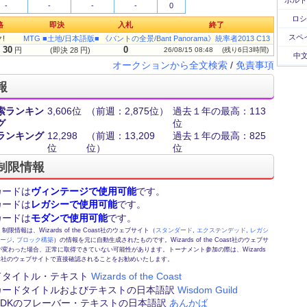
ポルト
-
-
-
-
0
ロシ
格
即決
入札
終了
スペ
!
MTG ■土地/日本語版■ 《バントの全景/Bant Panorama》統率者2013 C13
30
0
円
(即決 28 円)
26/08/15 08:48
(残り6日3時間)
中文
オークションから全文検索
/
免責事項
報
索ランキン
3,606位
（前週：2,875位）
過去１年の最高：113
グ
位
ランキング
12,298
（前週：13,209
過去１年の最高：825
位
位）
位
制限情報
カードは
ヴィンテージで使用可能
です。
カードは
レガシーで使用可能
です。
カードは
モダンで使用可能
です。
情報は、Wizards of the Coast社のウェブサイト（
スタンダード
,
エクステンデッド
,
レガシ
テージ
,
ブロック構築
）の情報を元に自動生成されたものです。Wizards of the Coast社のウェブサ
変わった場合、正常に取得できていない可能性があります。トーナメント参加の際は、Wizards
 Coast社のウェブサイトで直接確認されることをお勧めいたします。
ドタイトル・テキスト
Wizards of the Coast
カードタイトルおよびテキストの日本語訳
Wisdom Guild
FE,DKのフレーバー・テキストの日本語訳
あんかば