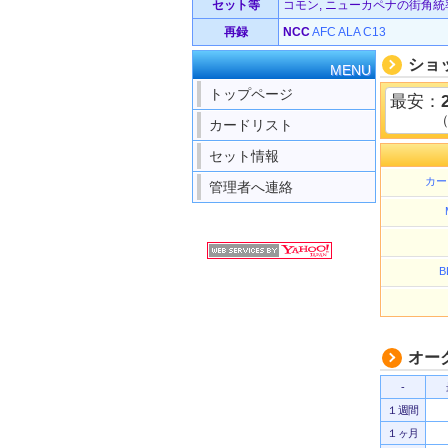
セット等
コモン, ニューカペナの街角統率者
再録
NCC
AFC
ALA
C13
ショ
MENU
トップページ
最安：
カードリスト
セット情報
カー
管理者へ連絡
B
オー
-
１週間
１ヶ月