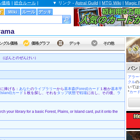
ル価格
|
総合ルール
|
▼ リンク -
Astral Guild
|
MTG Wiki
|
Magic 
ド
Wiki
ルール
デッキ
rama
ングル価格
価格グラフ
デッキ
その他
（ばんとのぜんけい）
バント
アラー
クル
の
いては
け贄に捧げる：
あなた
の
ライブラリー
から
基本
森(Forest)
カード
１枚か
基本
平
*
カー
Island)
カード
１枚を探し、それを
タップ状態
で
戦場
に出し、その後、
ラ
arch your library for a basic Forest, Plains, or Island card, put it onto the
.