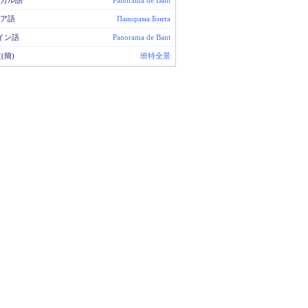
ガル語
Panorama de Bant
ア語
Панорама Бэнта
イン語
Panorama de Bant
(簡)
班特全景