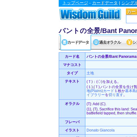
トップページ
-
カードデータ
|
シング
カー
バントの全景/Bant Pano
カードデータ
過去オラクル
シ
カード名
バントの全景/Bant Panorama
マナコスト
タイプ
土地
テキスト
(Ｔ)：(◇)を加える。
(１),(Ｔ),バントの全景を生
地(Plains)
カード
１枚か
基本
島(
イブラリー
を
切り直す
。
オラクル
{T}: Add {C}.
{1}, {T}, Sacrifice this land: Se
battlefield tapped, then shuffle
フレーバ
イラスト
Donato Giancola