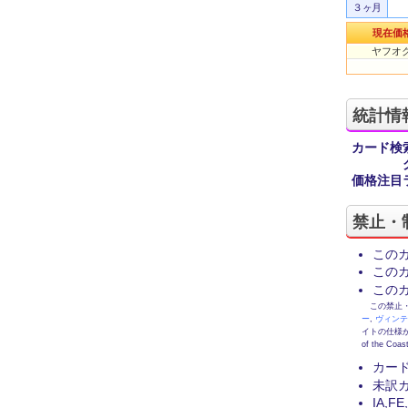
３ヶ月
現在価
ヤフオク
統計情
カード検
価格注目
禁止・
この
この
この
この禁止・制限
ー
,
ヴィン
イトの仕様が
of the
カー
未訳
IA,