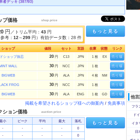
デッキ (387/93)
ップ価格
shop price
20
円
もっと見る
／トリム平均：
43
円
（参考：
12
～
299
円）有効データ数：28 件
ショップ
値段
セット
言語
在庫
状態
リンク
20
ドショップ抜忍
円
C13
JPN
1 枚
EX
売り場
30
MINT MALL
円
NCC
JPN
1 枚
売り場
30
BIGWEB
円
ALA
JPN
4 枚
NM
売り場
30
LACK FROG
円
NCC
JPN
1 枚
売り場
30
BIGWEB
円
ALA
ENG
1 枚
GD
売り場
他言
掲載を希望されるショップ様への御案内
/
免責事項
フラ
クション価格
auction price
ドイ
最小
ピーク
平均
最大
落札
もっと見る
イタ
-
-
-
-
0
日
-
-
-
-
0