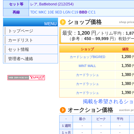
セット等
レア, Battlebond (212/254)
再録
TDC
MKC
10E
9ED
LGN
C19
BBD
CC1
ショップ価格
shop pric
MENU
トップページ
最安：
1,200
円
／トリム平均：
1,8
（参考：
450
～
99,999
円）有効デー
カードリスト
セット情報
ショップ
値段
1,200
カードショップBIGRED
管理者へ連絡
1,350
MINT MALL
1,380
カードラッシュ
1,380
カードラッシュ
1,390
カードラッシュ
掲載を希望されるショ
オークション価格
auction pr
-
最小
ピーク
平均
１週間
-
-
-
１ヶ月
-
-
-