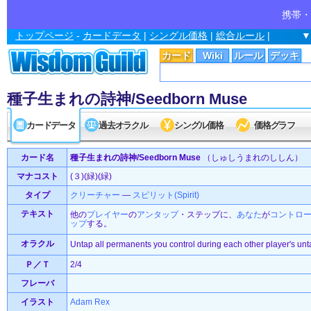
携帯・
トップページ
-
カードデータ
|
シングル価格
|
総合ルール
|
▼
カード
Wiki
ルール
デッキ
種子生まれの詩神/Seedborn Muse
カードデータ
過去オラクル
シングル価格
価格グラフ
カード名
種子生まれの詩神/Seedborn Muse
（しゅしうまれのししん）
マナコスト
(３)(緑)(緑)
タイプ
クリーチャー
—
スピリット(Spirit)
テキスト
他の
プレイヤー
の
アンタップ
・ステップに、
あなた
が
コントロ
ップ
する。
オラクル
Untap all permanents you control during each other player's unt
Ｐ／Ｔ
2/4
フレーバ
イラスト
Adam Rex