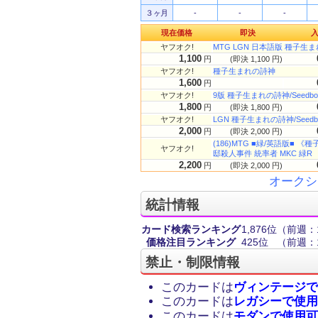
３ヶ月
-
-
-
現在価格
即決
ヤフオク!
MTG LGN 日本語版 種子生まれ
1,100
円
(即決 1,100 円)
ヤフオク!
種子生まれの詩神
1,600
円
ヤフオク!
9版 種子生まれの詩神/Seedbor
1,800
円
(即決 1,800 円)
ヤフオク!
LGN 種子生まれの詩神/Seedbo
2,000
円
(即決 2,000 円)
(186)MTG ■緑/英語版■ 《種
ヤフオク!
邸殺人事件 統率者 MKC 緑R
2,200
円
(即決 2,000 円)
オークシ
統計情報
カード検索ランキング
1,876位
（前週：1
価格注目ランキング
425位
（前週：1
禁止・制限情報
このカードは
ヴィンテージで
このカードは
レガシーで使用
このカードは
モダンで使用可