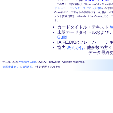
この禁止・制限情報は、Wizards of the Coas
ド
,
レガシー
,
ヴィンテージ
,
ブロック構築
）の情報を
Coast社のウェブサイトの仕様が変わった場合、
メント参加の際は、Wizards of the Coas
す。
カードタイトル・テキスト
W
未訳カードタイトルおよび
Guild
IA,FE,DKのフレーバー・
協力
あんかば
, 他多数の方々
データ最終更新：2
© 1999-2026
Wisdom Guild
, OWLAIR networks, All rights reserved.
管理者連絡先
|
権利表記
（実行時間：0.21 秒）