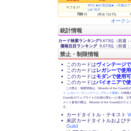
MTG ■白/英語版■ 《不動のアジャニ/
ヤフオク!
Lair SLD
780
円
(即決 710 円)
オークシ
統計情報
カード検索ランキング
9,673位
（前週：4
価格注目ランキング
9,073位
（前週：1
禁止・制限情報
このカードは
ヴィンテージで
このカードは
レガシーで使用
このカードは
モダンで使用可
このカードは
パイオニアで使
この禁止・制限情報は、Wizards of the Coas
ド
,
レガシー
,
ヴィンテージ
,
ブロック構築
）の情報を
Coast社のウェブサイトの仕様が変わった場合、
メント参加の際は、Wizards of the Coas
す。
カードタイトル・テキスト
W
未訳カードタイトルおよび
Guild