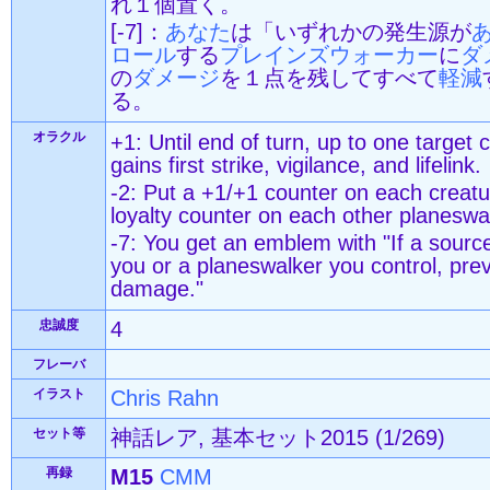
れ１個置く。
[-7]：
あなた
は「いずれかの発生源が
ロール
する
プレインズウォーカー
に
ダ
の
ダメージ
を１点を残してすべて
軽減
る。
オラクル
+1: Until end of turn, up to one target
gains first strike, vigilance, and lifelink.
-2: Put a +1/+1 counter on each creatu
loyalty counter on each other planeswal
-7: You get an emblem with "If a sour
you or a planeswalker you control, preve
damage."
忠誠度
4
フレーバ
イラスト
Chris Rahn
セット等
神話レア, 基本セット2015 (1/269)
再録
M15
CMM