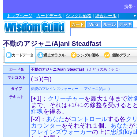
携帯・
トップページ
-
カードデータ
|
シングル価格
|
総合ルール
|
▼
カード
Wiki
ルール
デッキ
不動のアジャニ/Ajani Steadfast
カードデータ
過去オラクル
シングル価格
価格グラフ
カード名
不動のアジャニ/Ajani Steadfast
（ふどうのあじゃに）
マナコスト
(３)(白)
タイプ
伝説の
プレインズウォーカー
—
アジャニ(Ajani)
テキスト
[+1]：
クリーチャー
を最大１体まで
対
まで、それは+1/+1の修整を受けると
絆魂
を得る。
[-2]：
あなた
が
コントロール
する各
ク
カウンター
をそれぞれ１個、
あなた
が
プレインズウォーカー
の上に
忠誠(loyal