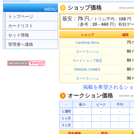
ショップ価格
shop pric
MENU
トップページ
最安：
75
円
／トリム平均：
158
円
（参考：
20
～
660
円）有効デー
カードリスト
セット情報
ショップ
値段
75
Cardshop Serra
管理者へ連絡
80
カードラッシュ
80
カードショップ抜忍
80
ENNDAL GAMES
90
カードラッシュ
掲載を希望されるショ
オークション価格
auction pr
-
最小
ピーク
平均
１週間
-
-
-
１ヶ月
-
-
-
３ヶ月
-
-
-
現在価格
即決