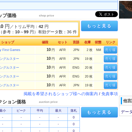
ップ価格
shop price
10
円
もっと見る
／トリム平均：
42
円
（参考：
10
～
99
円）有効データ数：36 件
ショップ
値段
セット
言語
在庫
状態
リンク
10
y First Games
円
AFR
JPN
2 枚
NM
売り場
10
ングルスター
円
AFR
JPN
19 枚
売り場
10
ングルスター
円
AFR
ENG
20 枚
売り場
10
ングルスター
円
AFR
ENG
20 枚
売り場
10
ングルスター
円
AFR
JPN
19 枚
売り場
掲載を希望されるショップ様への御案内
/
免責事項
他言
クション価格
auction price
最小
ピーク
平均
最大
落札
デー
もっと見る
-
-
-
-
0
-
-
-
-
0
-
-
-
-
0