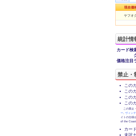
現在価
ヤフオク
統計情
カード検
価格注目
禁止・
この
この
この
この
この禁止・制限
ー
,
ヴィン
イトの仕様が
of the
カー
未訳