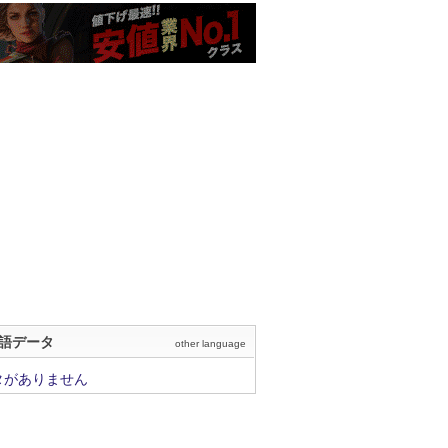
語データ
other language
タがありません