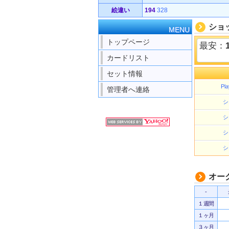
絵違い
194
328
ショ
MENU
トップページ
最安：
カードリスト
セット情報
Pla
管理者へ連絡
シ
シ
シ
シ
オー
-
１週間
１ヶ月
３ヶ月