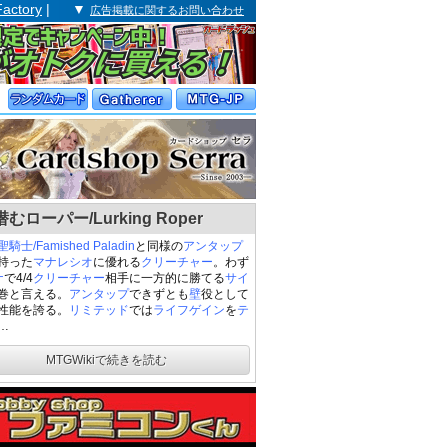
Factory
| ▼
広告掲載に関するお問い合わせ
むローパー/Lurking Roper
士/Famished Paladin
と同様の
アンタップ
持った
マナレシオ
に優れる
クリーチャー
。わず
ナ
で4/4
クリーチャー
相手に一方的に勝てる
サイ
巻と言える。
アンタップ
できずとも
壁
役として
性能を誇る。
リミテッド
では
ライフゲイン
を
テ
…
MTGWikiで続きを読む