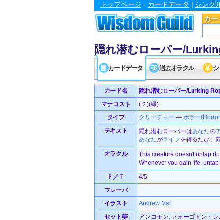
トップページ
-
カードデータ
|
シング
カー
隠れ潜むローパー/Lurking
カードデータ
過去オラクル
シ
カード名
隠れ潜むローパー/Lurking Rop
マナコスト
(２)(緑)
タイプ
クリーチャー
—
ホラー(Horror
テキスト
隠れ潜むローパーは
あなた
の
あなた
が
ライフ
を得るたび、
オラクル
This creature doesn't untap du
Whenever you gain life, untap 
Ｐ／Ｔ
4/5
フレーバ
イラスト
Andrew Mar
セット等
アンコモン, フォーゴトン・レルム