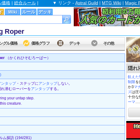
ル価格
|
総合ルール
|
▼ リンク -
Astral Guild
|
MTG Wiki
|
Magic 
ド
Wiki
ルール
デッキ
 Roper
ングル価格
価格グラフ
デッキ
その他
er
（かくれひそむろーぱー）
隠れ潜
)
飢えた聖騎
制限
を
アンタップ
・ステップに
アンタップ
しない。
か3
マ
隠れ潜むローパーを
アンタップ
する。
ズ
は圧
十分な
ring your untap step.
ーマ
…
this creature.
探訪 (194/281)