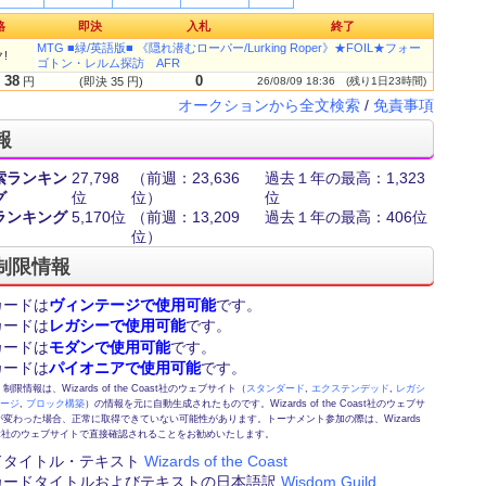
格
即決
入札
終了
MTG ■緑/英語版■ 《隠れ潜むローパー/Lurking Roper》★FOIL★フォー
!
ゴトン・レルム探訪 AFR
38
0
円
(即決 35 円)
26/08/09 18:36
(残り1日23時間)
オークションから全文検索
/
免責事項
報
索ランキン
27,798
（前週：23,636
過去１年の最高：1,323
グ
位
位）
位
ランキング
5,170位
（前週：13,209
過去１年の最高：406位
位）
制限情報
カードは
ヴィンテージで使用可能
です。
カードは
レガシーで使用可能
です。
カードは
モダンで使用可能
です。
カードは
パイオニアで使用可能
です。
情報は、Wizards of the Coast社のウェブサイト（
スタンダード
,
エクステンデッド
,
レガシ
テージ
,
ブロック構築
）の情報を元に自動生成されたものです。Wizards of the Coast社のウェブサ
変わった場合、正常に取得できていない可能性があります。トーナメント参加の際は、Wizards
 Coast社のウェブサイトで直接確認されることをお勧めいたします。
ドタイトル・テキスト
Wizards of the Coast
カードタイトルおよびテキストの日本語訳
Wisdom Guild