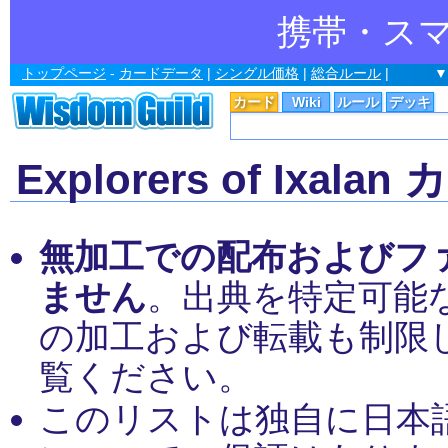
携帯・ス
トップページ
-
カードデータ
|
シングル価格
|
総合ルール
|
▼
カード
Wiki
ルール
デッキ
Explorers of Ixal
無加工での配布およびフ
ません
。出典を特定可能
の加工および転載も制限
覧ください。
このリストは独自に日本