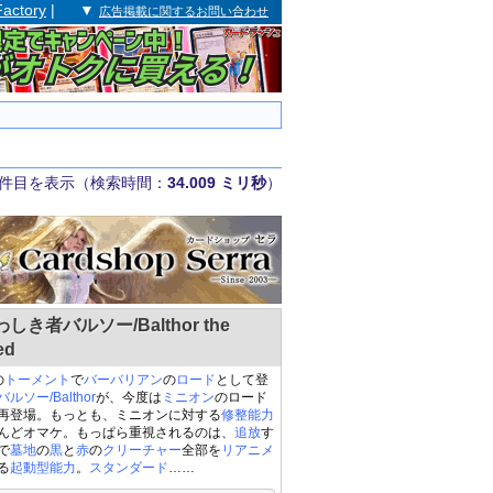
Factory
| ▼
広告掲載に関するお問い合わせ
件目を表示（検索時間：
34.009 ミリ秒
）
しき者バルソー/Balthor the
ed
の
トーメント
で
バーバリアン
の
ロード
として登
バルソー/Balthor
が、今度は
ミニオン
のロード
再登場。もっとも、ミニオンに対する
修整
能力
んどオマケ。もっぱら重視されるのは、
追放
す
で
墓地
の
黒
と
赤
の
クリーチャー
全部を
リアニメ
る
起動型能力
。
スタンダード
……