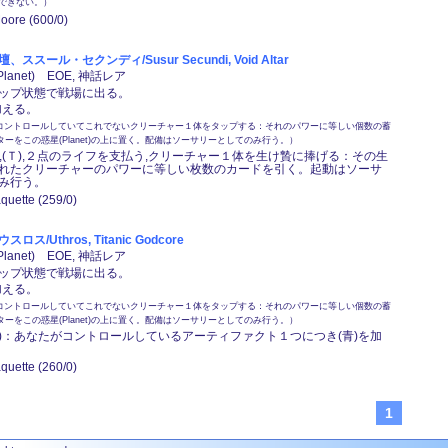
できない。）
Moore (600/0)
ススール・セクンディ/Susur Secundi, Void Altar
lanet) EOE, 神話レア
ップ状態で戦場に出る。
を加える。
コントロールしていてこれでないクリーチャー１体をタップする：それのパワーに等しい個数の蓄
カウンターをこの惑星(Planet)の上に置く。配備はソーサリーとしてのみ行う。）
(黒),(Ｔ),２点のライフを支払う,クリーチャー１体を生け贄に捧げる：その生
れたクリーチャーのパワーに等しい枚数のカードを引く。起動はソーサ
み行う。
quette (259/0)
ス/Uthros, Titanic Godcore
lanet) EOE, 神話レア
ップ状態で戦場に出る。
を加える。
コントロールしていてこれでないクリーチャー１体をタップする：それのパワーに等しい個数の蓄
カウンターをこの惑星(Planet)の上に置く。配備はソーサリーとしてのみ行う。）
,(Ｔ)：あなたがコントロールしているアーティファクト１つにつき(青)を加
quette (260/0)
1