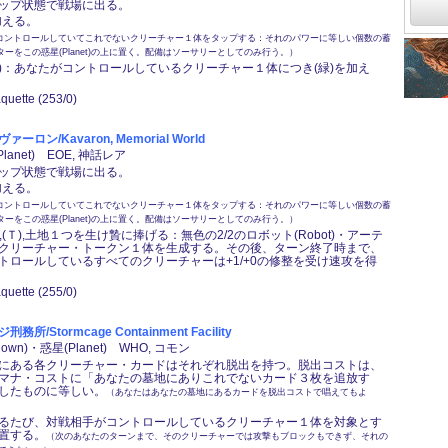
ップ状態で戦場に出る。
を加える。
コントロールしていてこれでないクリーチャー１体をタップする：それのパワーに等しい個数の蓄
カウンターをこの惑星(Planet)の上に置く。配備はソーサリーとしてのみ行う。）
,(Ｔ)：あなたがコントロールしているクリーチャー１体につき(緑)を加え
quette (253/0)
ロン/Kavaron, Memorial World
lanet) EOE, 神話レア
ップ状態で戦場に出る。
を加える。
コントロールしていてこれでないクリーチャー１体をタップする：それのパワーに等しい個数の蓄
カウンターをこの惑星(Planet)の上に置く。配備はソーサリーとしてのみ行う。）
赤),(Ｔ),土地１つを生け贄に捧げる：無色の2/2のロボット(Robot)・アーテ
クリーチャー・トークン１体を生成する。その後、ターン終了時まで、
トロールしているすべてのクリーチャーは+1/+0の修整を受け速攻を得
quette (255/0)
所/Stormcage Containment Facility
nown)・惑星(Planet) WHO, コモン
にある各クリーチャー・カードはそれぞれ脱出を持つ。脱出コストは、
マナ・コストに「あなたの墓地にありこれでないカード３枚を追放す
したものに等しい。
（あなたはあなたの墓地にあるカードを脱出コストで唱えてもよ
るたび、対戦相手がコントロールしているクリーチャー１体を対象とす
置する。
（次のあなたのターンまで、そのクリーチャーでは攻撃もブロックもできず、それの