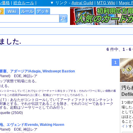
ル価格
|
総合ルール
|
▼ リンク -
Astral Guild
|
MTG Wiki
|
Magic 
ド
Wiki
ルール
デッキ
ました.
6
件中、
1
-
6
1
アダージア/Adagia, Windswept Bastion
lanet) EOE, 神話レア
ップ状態で戦場に出る。
を加える。
汚らわ
コントロールしていてこれでないクリーチャー１体をタップする：それのパワーに等しい個数の蓄
Defil
カウンターをこの惑星(Planet)の上に置く。配備はソーサリーとしてのみ行う。）
(白),(Ｔ)：あなたがコントロールしていてアーティファクトやエンチャント
1つ前
対象とする。それが伝説であることを除き、それのコピーであるトーク
場した
する。起動はソーサリーとしてのみ行う。
として
quette (250/0)
はほと
ること
エヴェンド/Evendo, Waking Haven
イト
す
lanet) EOE, 神話レア