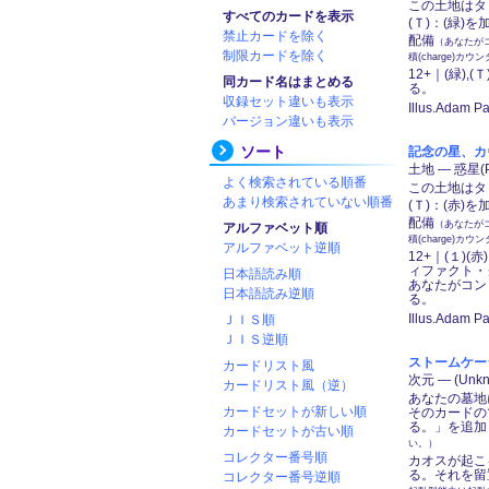
この土地はタ
すべてのカードを表示
(Ｔ)：(緑)
禁止カードを除く
配備
（あなたが
制限カードを除く
積(charge)
12+｜(緑)
同カード名はまとめる
る。
収録セット違いも表示
Illus.Adam Pa
バージョン違いも表示
ソート
記念の星、カヴァー
土地 ― 惑星(P
よく検索されている順番
この土地はタ
あまり検索されていない順番
(Ｔ)：(赤)
配備
（あなたが
アルファベット順
積(charge)
アルファベット逆順
12+｜(１)(
ィファクト・
日本語読み順
あなたがコン
日本語読み逆順
る。
Illus.Adam Pa
ＪＩＳ順
ＪＩＳ逆順
ストームケージ刑務
カードリスト風
次元 ― (Unk
カードリスト風（逆）
あなたの墓地
カードセットが新しい順
そのカードの
る。」を追加
カードセットが古い順
い。）
コレクター番号順
カオスが起こ
る。それを留
コレクター番号逆順