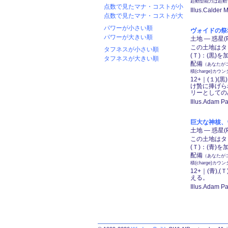
起動型能力は起動
点数で見たマナ・コストが小
Illus.Calder 
点数で見たマナ・コストが大
パワーが小さい順
ヴォイドの祭壇、
パワーが大きい順
土地 ― 惑星(P
この土地はタ
タフネスが小さい順
(Ｔ)：(黒)
タフネスが大きい順
配備
（あなたが
積(charge)
12+｜(１)
け贄に捧げら
リーとしての
Illus.Adam Pa
巨大な神核、ウスロ
土地 ― 惑星(P
この土地はタ
(Ｔ)：(青)
配備
（あなたが
積(charge)
12+｜(青)
える。
Illus.Adam Pa