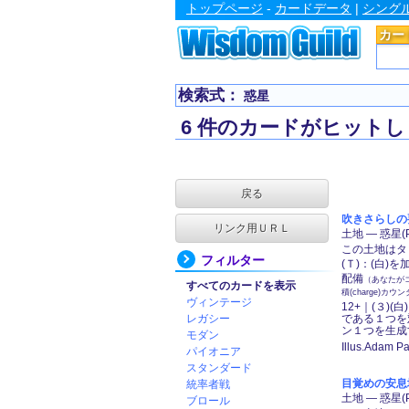
トップページ
-
カードデータ
|
シング
カー
検索式：
惑星
6 件のカードがヒットし
戻る
吹きさらしの要塞、
リンク用ＵＲＬ
土地 ― 惑星(P
この土地はタ
フィルター
(Ｔ)：(白)
配備
（あなたが
すべてのカードを表示
積(charge)
ヴィンテージ
12+｜(３)
レガシー
である１つを
ン１つを生成
モダン
Illus.Adam Pa
パイオニア
スタンダード
目覚めの安息地、
統率者戦
土地 ― 惑星(P
ブロール