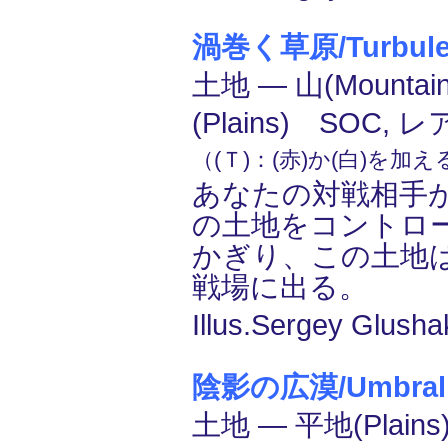
渦巻く草原/Turbulen
土地 ― 山(Mounta
(Plains) SOC, レ
（(Ｔ)：(赤)か(白)を加
あなたの対戦相手
の土地をコントロ
かぎり、この土地
戦場に出る。
Illus.Sergey Glusha
陰影の広漠/Umbral 
土地 ― 平地(Plain