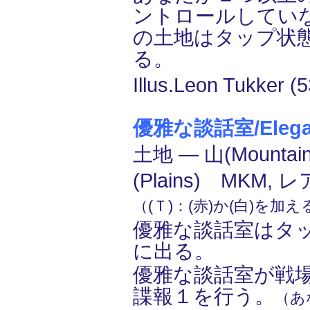
ントロールしてい
の土地はタップ状
る。
Illus.Leon Tukker (5
優雅な談話室/Elegant
土地 ― 山(Mounta
(Plains) MKM, レ
（(Ｔ)：(赤)か(白)を加
優雅な談話室はタ
に出る。
優雅な談話室が戦
諜報１を行う。
（あ