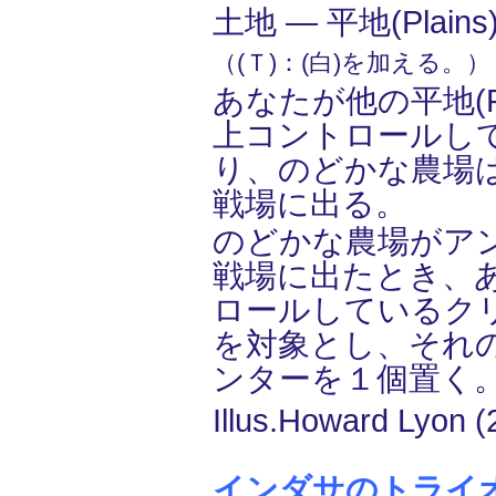
土地 ― 平地(Plain
（(Ｔ)：(白)を加える。）
あなたが他の平地(Pl
上コントロールし
り、のどかな農場
戦場に出る。
のどかな農場がア
戦場に出たとき、
ロールしているク
を対象とし、それの上
ンターを１個置く
Illus.Howard Lyon (
インダサのトライオーム