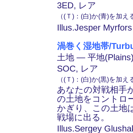
3ED, レア
（(Ｔ)：(白)か(青)を加
Illus.Jesper Myrfor
渦巻く湿地帯/Turbul
土地 ― 平地(Plain
SOC, レア
（(Ｔ)：(白)か(黒)を加
あなたの対戦相手
の土地をコントロ
かぎり、この土地
戦場に出る。
Illus.Sergey Glusha