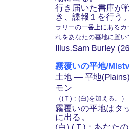
行き届いた書庫が
き、諜報１を行う
ラリーの一番上にあるカ
れをあなたの墓地に置い
Illus.Sam Burley (2
霧覆いの平地/Mistvei
土地 ― 平地(Plain
モン
（(Ｔ)：(白)を加える。）
霧覆いの平地はタ
に出る。
(白),(Ｔ)：あな