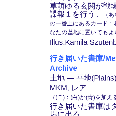
草萌ゆる玄関が戦
諜報１を行う。
（あ
の一番上にあるカード１
なたの墓地に置いてもよ
Illus.Kamila Szuten
行き届いた書庫/Meti
Archive
土地 ― 平地(Plains
MKM, レア
（(Ｔ)：(白)か(青)を加
行き届いた書庫は
場に出る。