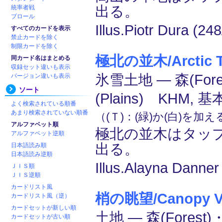
出る。
統率者戦
ブロール
Illus.Piotr Dura (24
すべてのカードを表示
禁止カードを除く
制限カードを除く
極北の並木/Arctic Tr
同カード名はまとめる
収録セット違いも表示
氷雪土地 ― 森(For
バージョン違いも表示
ソート
(Plains) KHM, 
よく検索されている順番
あまり検索されていない順番
（(Ｔ)：(緑)か(白)を加
アルファベット順
極北の並木はタッ
アルファベット逆順
出る。
日本語読み順
日本語読み逆順
Illus.Alayna Danner
ＪＩＳ順
ＪＩＳ逆順
カードリスト風
梢の眺望/Canopy Vi
カードリスト風（逆）
カードセットが新しい順
土地 ― 森(Forest)
カードセットが古い順