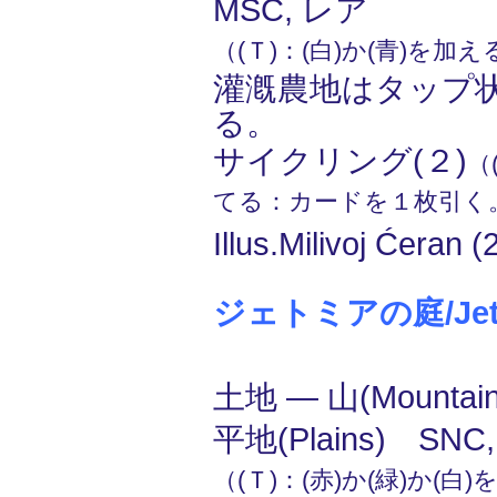
MSC, レア
（(Ｔ)：(白)か(青)を加
灌漑農地はタップ
る。
サイクリング(２)
（
てる：カードを１枚引く
Illus.Milivoj Ćeran (
ジェトミアの庭/Jetmi
土地 ― 山(Mountain
平地(Plains) SNC
（(Ｔ)：(赤)か(緑)か(白