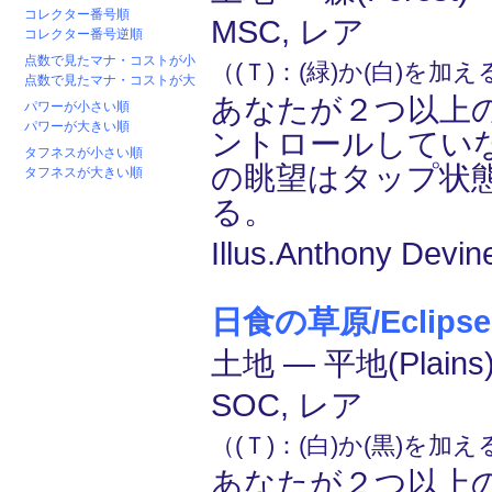
コレクター番号順
MSC, レア
コレクター番号逆順
点数で見たマナ・コストが小
（(Ｔ)：(緑)か(白)を加
点数で見たマナ・コストが大
あなたが２つ以上
パワーが小さい順
パワーが大きい順
ントロールしてい
タフネスが小さい順
の眺望はタップ状
タフネスが大きい順
る。
Illus.Anthony Devin
日食の草原/Eclipsed
土地 ― 平地(Plain
SOC, レア
（(Ｔ)：(白)か(黒)を加
あなたが２つ以上