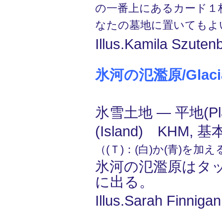
の一番上にあるカード１
なたの墓地に置いてもよ
Illus.Kamila Szuten
氷河の氾濫原/Glacial
氷雪土地 ― 平地(Pl
(Island) KHM, 
（(Ｔ)：(白)か(青)を加
氷河の氾濫原はタ
に出る。
Illus.Sarah Finniga