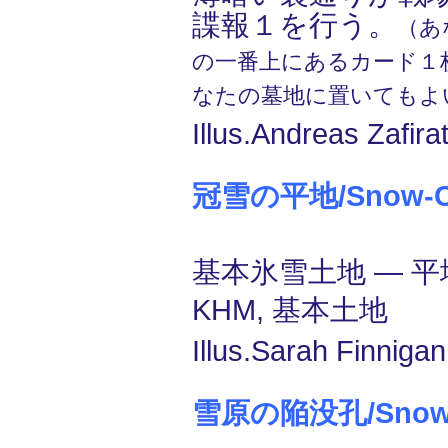
諜報１を行う。
（あ
の一番上にあるカード１
なたの墓地に置いてもよ
Illus.Andreas Zafira
冠雪の平地/Snow-Cov
基本氷雪土地 ― 平地(
KHM, 基本土地
Illus.Sarah Finniga
雪原の陥没孔/Snowfie