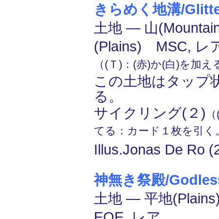
きらめく地溝/Glitter
土地 ― 山(Mounta
(Plains) MSC, レ
（(Ｔ)：(赤)か(白)を加
この土地はタップ
る。
サイクリング(２)
（
てる：カード１枚を引く
Illus.Jonas De Ro (
神無き祭殿/Godless
土地 ― 平地(Plain
EOE, レア