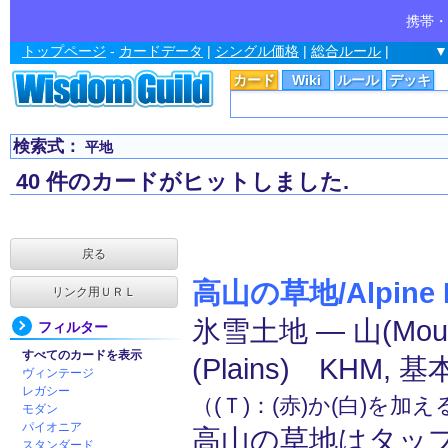
携帯・
トップページ
-
カードデータ
|
シングル価格
|
総合ルール
|
▼
カード
Wiki
ルール
デッキ
検索式：
平地
40 件のカードがヒットしました.
戻る
高山の草地/Alpine 
リンク用ＵＲＬ
氷雪土地 ― 山(Mou
フィルター
すべてのカードを表示
(Plains) KHM, 
ヴィンテージ
レガシー
（(Ｔ)：(赤)か(白)を加
モダン
パイオニア
高山の草地はタッ
スタンダード