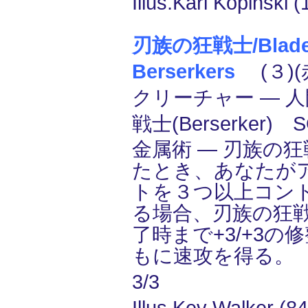
Illus.Karl Kopinski 
刃族の狂戦士/Blade-
Berserkers
(３)(
クリーチャー ― 人間
戦士(Berserker)
金属術 ― 刃族の
たとき、あなたが
トを３つ以上コン
る場合、刃族の狂
了時まで+3/+3の
もに速攻を得る。
3/3