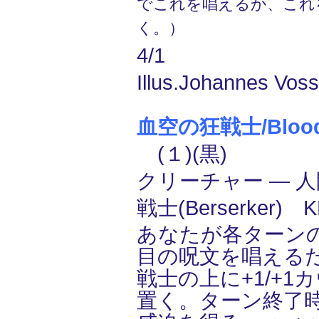
でこれを唱えるか、これ
く。）
4/1
Illus.Johannes Voss
血空の狂戦士/Bloodsk
(１)(黒)
クリーチャー ― 人間
戦士(Berserker)
あなたが各ターン
目の呪文を唱える
戦士の上に+1/+1
置く。ターン終了