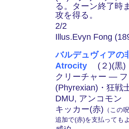
る。ターン終了時
攻を得る。
2/2
Illus.Evyn Fong (18
バルデュヴィアの非道/
Atrocity
(２)(黒)
クリーチャー ― 
(Phyrexian)・狂戦士
DMU, アンコモン
キッカー(赤)
（この
追加で(赤)を支払っても