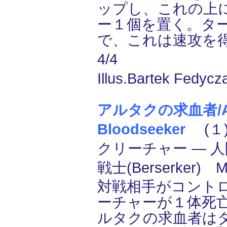
ップし、これの上に
ー１個を置く。タ
で、これは速攻を
4/4
Illus.Bartek Fedycz
アルタクの求血者/Al
Bloodseeker
(１)
クリーチャー ― 人間
戦士(Berserker)
対戦相手がコント
ーチャーが１体死
ルタクの求血者は