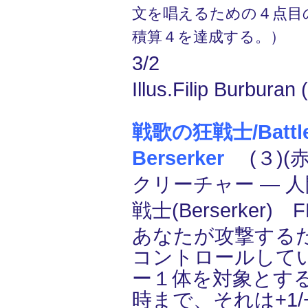
文を唱えるための４点目
積算４を達成する。）
3/2
Illus.Filip Burburan 
戦歌の狂戦士/Battle
Berserker
(３)(赤
クリーチャー ― 人間
戦士(Berserker)
あなたが攻撃する
コントロールして
ー１体を対象とす
時まで、それは+1/