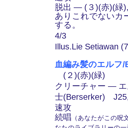
脱出 ― (３)(赤)(
ありこれでないカ
する。
4/3
Illus.Lie Setiawan (
血編み髪のエルフ/Bloo
(２)(赤)(緑)
クリーチャー ― エル
士(Berserker) J
速攻
続唱
（あなたがこの呪
なたのライブラリーの一