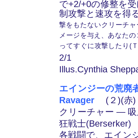
で+2/+0の修整を
制攻撃と速攻を得
撃をもたないクリーチャ
メージを与え、あなたの
ってすぐに攻撃したり(Ｔ
2/1
Illus.Cynthia Shepp
エインジーの荒廃者/A
Ravager
(２)(赤)
クリーチャー ― 吸血鬼
狂戦士(Berserker)
各戦闘で、エイン