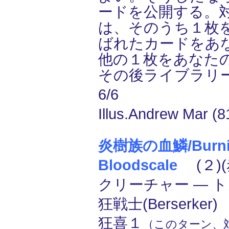
ードを公開する。
は、そのうち１枚
ばれたカードをあ
他の１枚をあなた
その後ライブラリ
6/6
Illus.Andrew Mar (8
炎樹族の血鱗/Burnin
Bloodscale
(２)(
クリーチャー ― トカゲ
狂戦士(Berserker
狂喜１
（このターン、