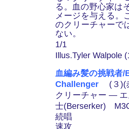
る。血の野心家は
メージを与える。
のクリーチャーで
ない。
1/1
Illus.Tyler Walpole 
血編み髪の挑戦者/Blo
Challenger
(３)(赤
クリーチャー ― エル
士(Berserker) M
続唱
速攻