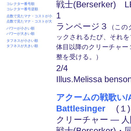
戦士(Berserker)
コレクター番号順
コレクター番号逆順
1
点数で見たマナ・コストが小
点数で見たマナ・コストが大
ランページ３
（この
パワーが小さい順
パワーが大きい順
ックされるたび、それを
タフネスが小さい順
体目以降のクリーチャー１
タフネスが大きい順
整を受ける。）
2/4
Illus.Melissa benso
アクームの戦歌い/A
Battlesinger
(１)
クリーチャー ― 人間
戦士(Berserker)・