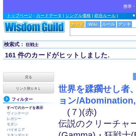
携帯・
トップページ
-
カードデータ
|
シングル価格
|
総合ルール
|
▼
カード
Wiki
ルール
デッキ
検索式：
狂戦士
161 件のカードがヒットしました.
戻る
世界を蹂躙せし者
リンク用ＵＲＬ
ョン/Abomination,
フィルター
すべてのカードを表示
(７)(赤)
ヴィンテージ
レガシー
伝説のクリーチャー
モダン
パイオニア
(Gamma)・狂戦士(B
スタンダード