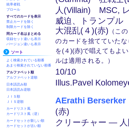
統率者戦
人(Villain) MSC,
ブロール
すべてのカードを表示
威迫、トランプル
禁止カードを除く
制限カードを除く
大混乱(４)(赤)
（この
同カード名はまとめる
収録セット違いも表示
のカードを捨てていたな
バージョン違いも表示
を(４)(赤)で唱えても
ソート
ルは適用される。）
よく検索されている順番
あまり検索されていない順番
10/10
アルファベット順
アルファベット逆順
Illus.Pavel Kolomey
日本語読み順
日本語読み逆順
ＪＩＳ順
AErathi Berserker
ＪＩＳ逆順
カードリスト風
(赤)
カードリスト風（逆）
クリーチャー ― 人間
カードセットが新しい順
カードセットが古い順