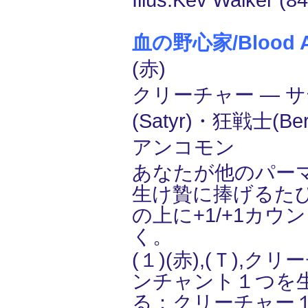
Illus.Kev Walker (8
血の野心家/Blood As
(赤)
クリーチャー ― 
(Satyr)・狂戦士(Ber
アンコモン
あなたが他のパー
生け贄に捧げるた
の上に+1/+1カウ
く。
(１)(赤),(Ｔ),
ンチャント１つを
る：クリーチャー