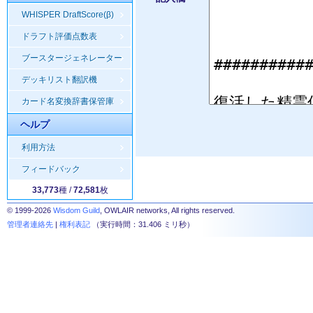
WHISPER DraftScore(β)
ドラフト評価点数表
ブースタージェネレーター
デッキリスト翻訳機
カード名変換辞書保管庫
ヘルプ
利用方法
フィードバック
33,773
種 /
72,581
枚
© 1999-2026
Wisdom Guild
, OWLAIR networks, All rights reserved.
管理者連絡先
|
権利表記
（実行時間：31.406 ミリ秒）