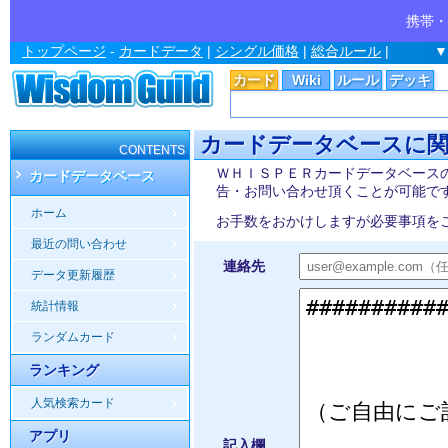
携帯・
トップページ
-
カードデータ
|
シングル価格
|
総合ルール
|
▼
カード
Wiki
ルール
デッキ
カードデータベースに
CONTENTS
ＷＨＩＳＰＥＲカードデータベース
カードデータベース
告・お問い合わせ頂くことが可能で
ホーム
お手数をおかけしますが必要事項を
最近の問い合わせ
連絡先
データ更新履歴
統計情報
ランダムカード
ランキング
人気検索カード
アプリ
記入欄