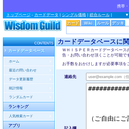
携帯・
トップページ
-
カードデータ
|
シングル価格
|
総合ルール
|
▼
カード
Wiki
ルール
デッキ
カードデータベースに
CONTENTS
ＷＨＩＳＰＥＲカードデータベース
カードデータベース
告・お問い合わせ頂くことが可能で
ホーム
お手数をおかけしますが必要事項を
最近の問い合わせ
連絡先
データ更新履歴
統計情報
ランダムカード
ランキング
人気検索カード
アプリ
記入欄