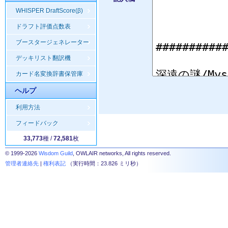
WHISPER DraftScore(β)
ドラフト評価点数表
ブースタージェネレーター
デッキリスト翻訳機
カード名変換辞書保管庫
ヘルプ
利用方法
フィードバック
33,773
種 /
72,581
枚
© 1999-2026
Wisdom Guild
, OWLAIR networks, All rights reserved.
管理者連絡先
|
権利表記
（実行時間：23.826 ミリ秒）