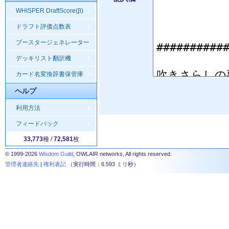
WHISPER DraftScore(β)
ドラフト評価点数表
ブースタージェネレーター
デッキリスト翻訳機
カード名変換辞書保管庫
ヘルプ
利用方法
フィードバック
33,773
種 /
72,581
枚
© 1999-2026
Wisdom Guild
, OWLAIR networks, All rights reserved.
管理者連絡先
|
権利表記
（実行時間：6.593 ミリ秒）