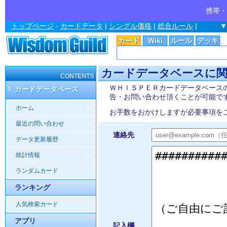
携帯・
トップページ
-
カードデータ
|
シングル価格
|
総合ルール
|
▼
カード
Wiki
ルール
デッキ
カードデータベースに
CONTENTS
ＷＨＩＳＰＥＲカードデータベース
カードデータベース
告・お問い合わせ頂くことが可能で
ホーム
お手数をおかけしますが必要事項を
最近の問い合わせ
連絡先
データ更新履歴
統計情報
ランダムカード
ランキング
人気検索カード
アプリ
記入欄