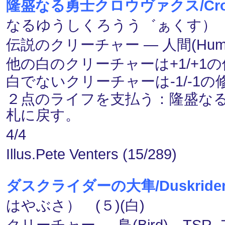
隆盛なる勇士クロウヴァクス/Crovax,
なるゆうしくろうう゛ぁくす） (４
伝説のクリーチャー ― 人間(Human
他の白のクリーチャーは+1/+1
白でないクリーチャーは-1/-1
２点のライフを支払う：隆盛な
札に戻す。
4/4
Illus.Pete Venters (15/289)
ダスクライダーの大隼/Duskrider P
はやぶさ） (５)(白)
クリーチャー ― 鳥(Bird) TSR