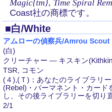
,
Magic{tm}
Time Spiral Rem
Coast社の商標です。
■白/White
アムローの偵察兵/Amrou Scout
(白)
クリーチャー ― キスキン(Kithki
TSR, コモン
(４),(Ｔ)：あなたのライブラ
(Rebel)・パーマネント・カ
し、その後ライブラリーを切り
2/1