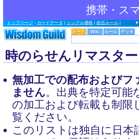
携帯・ス
トップページ
-
カードデータ
|
シングル価格
|
総合ルール
|
▼
カード
Wiki
ルール
デッキ
時のらせんリマスター
無加工での配布およびフ
ません
。出典を特定可能
の加工および転載も制限
覧ください。
このリストは独自に日本