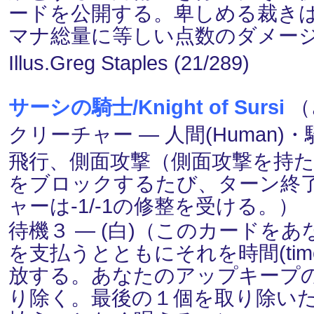
ードを公開する。卑しめる裁き
マナ総量に等しい点数のダメー
Illus.Greg Staples (21/289)
サーシの騎士/Knight of Sursi
（
クリーチャー ― 人間(Human)・騎士
飛行、側面攻撃（側面攻撃を持
をブロックするたび、ターン終
ャーは-1/-1の修整を受ける。）
待機３ ― (白)（このカードを
を支払うとともにそれを時間(ti
放する。あなたのアップキープ
り除く。最後の１個を取り除い