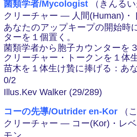
菌類学者/Mycologist
（きんるいが
クリーチャー ― 人間(Human)・ド
あなたのアップキープの開始時に、
ターを１個置く。
菌類学者から胞子カウンターを３個取り
クリーチャー・トークンを１体
苗木を１体生け贄に捧げる：あ
0/2
Illus.Kev Walker (29/289)
コーの先導/Outrider en-Kor
（こ
クリーチャー ― コー(Kor)・レベル(
モン