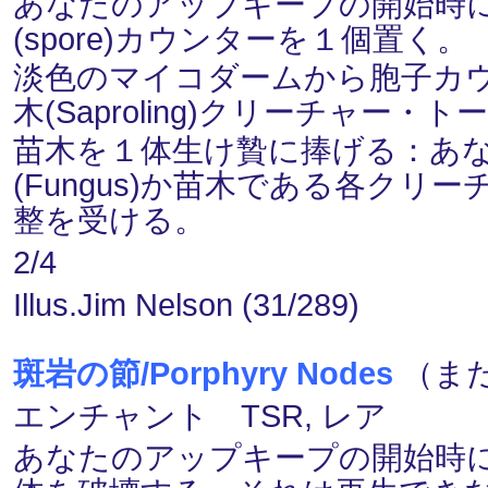
あなたのアップキープの開始時
(spore)カウンターを１個置く。
淡色のマイコダームから胞子カウ
木(Saproling)クリーチャー
苗木を１体生け贄に捧げる：あ
(Fungus)か苗木である各クリ
整を受ける。
2/4
Illus.Jim Nelson (31/289)
斑岩の節/Porphyry Nodes
（まだ
エンチャント TSR, レア
あなたのアップキープの開始時