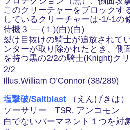
プロテクション（黒）、側面攻
このクリーチャーをブロックす
しているクリーチャーは-1/-1
待機３ ― (１)(白)(白)
裂け目抜けの騎士が追放されている
ンターが取り除かれたとき、側
を持つ黒の2/2の騎士(Knigh
2/2
Illus.William O'Connor (38/289)
塩撃破/Saltblast
（えんげきは） (
ソーサリー TSR, アンコモン
白でないパーマネント１つを対