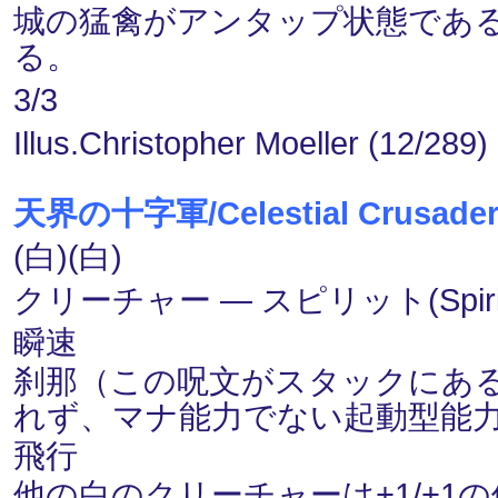
城の猛禽がアンタップ状態である
る。
3/3
Illus.Christopher Moeller (12/289)
天界の十字軍/Celestial Crusade
(白)(白)
クリーチャー ― スピリット(Spiri
瞬速
刹那（この呪文がスタックにあ
れず、マナ能力でない起動型能
飛行
他の白のクリーチャーは+1/+1