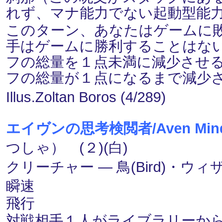
れず、マナ能力でない起動型能
このターン、あなたはゲームに
手はゲームに勝利することはな
フの総量を１点未満に減少させ
フの総量が１点になるまで減少
Illus.Zoltan Boros (4/289)
エイヴンの思考検閲者/Aven Mind
つしゃ） (２)(白)
クリーチャー ― 鳥(Bird)・ウィザ
瞬速
飛行
対戦相手１人がライブラリーか