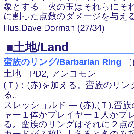
象とする。火の玉はそれらにそ
に割った点数のダメージを与え
Illus.Dave Dorman (27/34)
■土地/Land
蛮族のリング/Barbarian Ring
（
土地 PD2, アンコモン
(Ｔ)：(赤)を加える。蛮族のリ
る。
スレッショルド ― (赤),(Ｔ)
ャー１体かプレイヤー１人かプ
る。蛮族のリングはそれに２点
カードが７枚以上あるときのみ