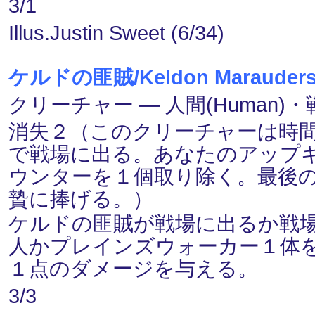
3/1
Illus.Justin Sweet (6/34)
ケルドの匪賊/Keldon Marauder
クリーチャー ― 人間(Human)・戦士
消失２（このクリーチャーは時間(
で戦場に出る。あなたのアップ
ウンターを１個取り除く。最後
贄に捧げる。）
ケルドの匪賊が戦場に出るか戦
人かプレインズウォーカー１体
１点のダメージを与える。
3/3