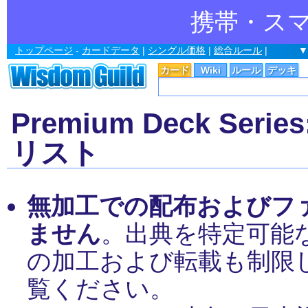
携帯・ス
トップページ
-
カードデータ
|
シングル価格
|
総合ルール
|
▼
カード
Wiki
ルール
デッキ
Premium Deck Series
リスト
無加工での配布およびフ
ません
。出典を特定可能
の加工および転載も制限
覧ください。