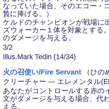
なっていた場合、そのエコー・
贄に捧げる。）
ケルドのチャンピオンが戦場に
ズウォーカー１体を対象とする
のダメージを与える。
3/2
Illus.Mark Tedin (14/34)
火の召使い/Fire Servant
（ひのめ
クリーチャー ― エレメンタル(Elem
あなたがコントロールする赤の
文がダメージを与える場合、代
える。