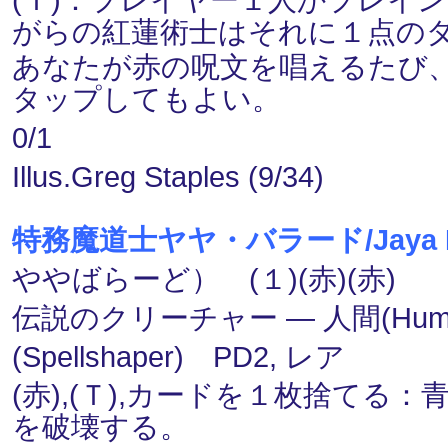
がらの紅蓮術士はそれに１点の
あなたが赤の呪文を唱えるたび
タップしてもよい。
0/1
Illus.Greg Staples (9/34)
特務魔道士ヤヤ・バラード/Jaya Ball
ややばらーど） (１)(赤)(赤)
伝説のクリーチャー ― 人間(Hu
(Spellshaper) PD2, レア
(赤),(Ｔ),カードを１枚捨て
を破壊する。