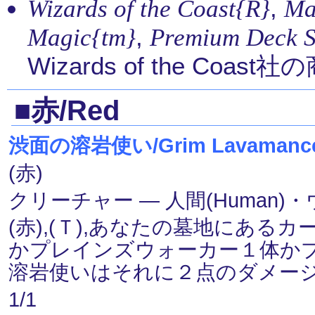
,
Wizards of the Coast{R}
Ma
,
Magic{tm}
Premium Deck Se
Wizards of the Coas
■赤/Red
渋面の溶岩使い/Grim Lavamanc
(赤)
クリーチャー ― 人間(Human)・ウ
(赤),(Ｔ),あなたの墓地にあ
かプレインズウォーカー１体か
溶岩使いはそれに２点のダメー
1/1