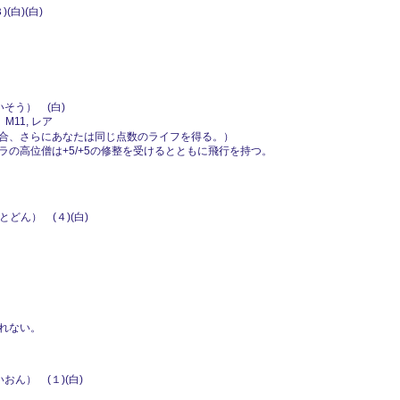
(白)(白)
ン
そう） (白)
M11, レア
合、さらにあなたは同じ点数のライフを得る。）
の高位僧は+5/+5の修整を受けるとともに飛行を持つ。
どん） (４)(白)
れない。
おん） (１)(白)