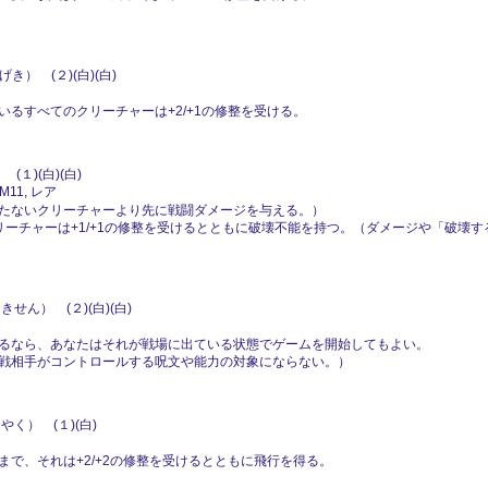
） (２)(白)(白)
るすべてのクリーチャーは+2/+1の修整を受ける。
１)(白)(白)
M11, レア
たないクリーチャーより先に戦闘ダメージを与える。）
)クリーチャーは+1/+1の修整を受けるとともに破壊不能を持つ。（ダメージや「破
せん） (２)(白)(白)
るなら、あなたはそれが戦場に出ている状態でゲームを開始してもよい。
戦相手がコントロールする呪文や能力の対象にならない。）
く） (１)(白)
で、それは+2/+2の修整を受けるとともに飛行を得る。