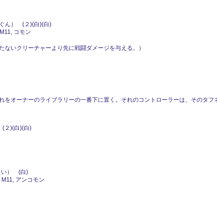
） (２)(白)(白)
M11, コモン
たないクリーチャーより先に戦闘ダメージを与える。）
れをオーナーのライブラリーの一番下に置く。それのコントローラーは、そのタフ
)(白)(白)
い） (白)
 M11, アンコモン