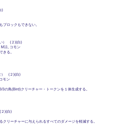
)
もブロックもできない。
） (２)(白)
 M11, コモン
できる。
 (２)(白)
ンコモン
3の鳥(Bird)クリーチャー・トークンを１体生成する。
)(白)
るクリーチャーに与えられるすべてのダメージを軽減する。