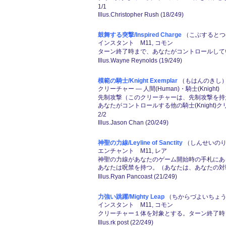
1/1
Illus.Christopher Rush (18/249)
鼓舞する突撃/Inspired Charge
（こぶするとつげき
インスタント M11, コモン
ターン終了時まで、あなたがコントロールしてい
Illus.Wayne Reynolds (19/249)
模範の騎士/Knight Exemplar
（もはんのきし） (
クリーチャー ― 人間(Human)・騎士(Knight) 
先制攻撃（このクリーチャーは、先制攻撃を持
あなたがコントロールする他の騎士(Knight
2/2
Illus.Jason Chan (20/249)
神聖の力線/Leyline of Sanctity
（しんせいのりき
エンチャント M11, レア
神聖の力線があなたのゲーム開始時の手札にあ
あなたは呪禁を持つ。（あなたは、あなたの対
Illus.Ryan Pancoast (21/249)
力強い跳躍/Mighty Leap
（ちからづよいちょうや
インスタント M11, コモン
クリーチャー１体を対象とする。ターン終了時ま
Illus.rk post (22/249)