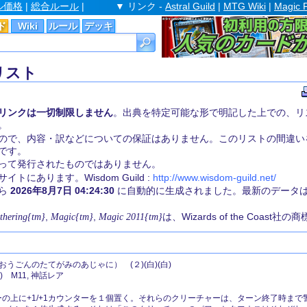
ル価格
|
総合ルール
|
▼ リンク -
Astral Guild
|
MTG Wiki
|
Magic 
ド
Wiki
ルール
デッキ
リスト
リンクは一切制限しません
。出典を特定可能な形で明記した上での、リ
。
ので、内容・訳などについての保証はありません。このリストの間違い
です。
st 社によって発行されたものではありません。
にあります。Wisdom Guild :
http://www.wisdom-guild.net/
から
2026年8月7日 04:24:30
に自動的に生成されました。最新のデータ
thering{tm}
,
Magic{tm}
,
Magic 2011{tm}
は、Wizards of the Coast社
おうごんのたてがみのあじゃに） (２)(白)(白)
 M11, 神話レア
ャーの上に+1/+1カウンターを１個置く。それらのクリーチャーは、ターン終了時まで