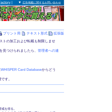
Factory
| ▼
広告掲載に関するお問い合わせ
プリント用
テキスト形式
拡張版
ストの加工および転載も制限しませ
を見つけられましたら、
管理者への連
は
WHISPER Card Database
からどう
の商標です。
警戒を得る。