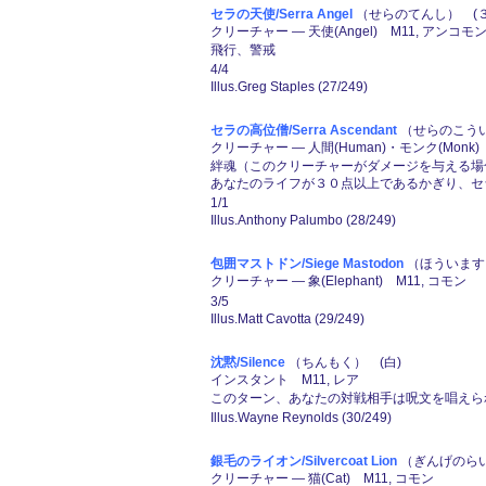
セラの天使/Serra Angel
（せらのてんし） (３)
クリーチャー ― 天使(Angel) M11, アンコモ
飛行、警戒
4/4
Illus.Greg Staples (27/249)
セラの高位僧/Serra Ascendant
（せらのこうい
クリーチャー ― 人間(Human)・モンク(Monk) 
絆魂（このクリーチャーがダメージを与える場
あなたのライフが３０点以上であるかぎり、セラ
1/1
Illus.Anthony Palumbo (28/249)
包囲マストドン/Siege Mastodon
（ほういますと
クリーチャー ― 象(Elephant) M11, コモン
3/5
Illus.Matt Cavotta (29/249)
沈黙/Silence
（ちんもく） (白)
インスタント M11, レア
このターン、あなたの対戦相手は呪文を唱えら
Illus.Wayne Reynolds (30/249)
銀毛のライオン/Silvercoat Lion
（ぎんげのらい
クリーチャー ― 猫(Cat) M11, コモン