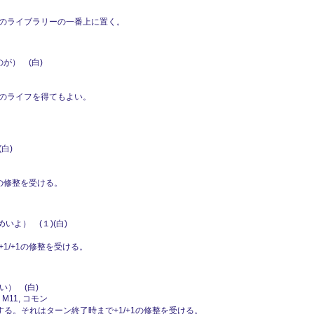
のライブラリーの一番上に置く。
が） (白)
のライフを得てもよい。
白)
2の修整を受ける。
いよ） (１)(白)
1/+1の修整を受ける。
） (白)
 M11, コモン
する。それはターン終了時まで+1/+1の修整を受ける。