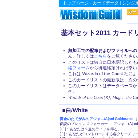
トップページ
-
カードデータ
|
シング
カー
基本セット2011 カード
無加工での配布およびファイルへの
ん。詳しくは
こちら
をご覧ください
このリストは独自に日本語訳したも
絡フォーム
から御連絡頂ければ幸い
これは Wizards of the Coa
このカードリストの最新版は、次のサイト
このカードリストはデータベース
ぞ。
Wizards of the Coast{R}
,
Magic: the Ga
■白/White
黄金のたてがみのアジャニ/Ajani Goldmane
（
伝説のプレインズウォーカー ― アジャニ(Ajani)
[+1]：あなたは２点のライフを得る。
[-1]：あなたがコントロールする各クリーチ