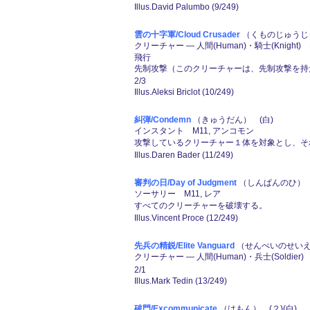
Illus.David Palumbo (9/249)
雲の十字軍/Cloud Crusader
（くものじゅうじぐん
クリーチャー ― 人間(Human)・騎士(Knight) 
飛行
先制攻撃（このクリーチャーは、先制攻撃を持
2/3
Illus.Aleksi Briclot (10/249)
糾弾/Condemn
（きゅうだん） (白)
インスタント M11, アンコモン
攻撃しているクリーチャー１体を対象とし、そ
Illus.Daren Bader (11/249)
審判の日/Day of Judgment
（しんぱんのひ） (２
ソーサリー M11, レア
すべてのクリーチャーを破壊する。
Illus.Vincent Proce (12/249)
先兵の精鋭/Elite Vanguard
（せんぺいのせいえ
クリーチャー ― 人間(Human)・兵士(Soldier)
2/1
Illus.Mark Tedin (13/249)
破門/Excommunicate
（はもん） (２)(白)