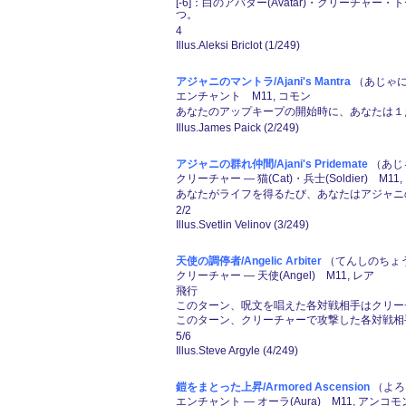
[-6]：白のアバター(Avatar)・クリー
つ。
4
Illus.Aleksi Briclot (1/249)
アジャニのマントラ/Ajani's Mantra
（あじゃに
エンチャント M11, コモン
あなたのアップキープの開始時に、あなたは１
Illus.James Paick (2/249)
アジャニの群れ仲間/Ajani's Pridemate
（あじゃ
クリーチャー ― 猫(Cat)・兵士(Soldier) M1
あなたがライフを得るたび、あなたはアジャニの
2/2
Illus.Svetlin Velinov (3/249)
天使の調停者/Angelic Arbiter
（てんしのちょうて
クリーチャー ― 天使(Angel) M11, レア
飛行
このターン、呪文を唱えた各対戦相手はクリー
このターン、クリーチャーで攻撃した各対戦相
5/6
Illus.Steve Argyle (4/249)
鎧をまとった上昇/Armored Ascension
（よろ
エンチャント ― オーラ(Aura) M11, アンコモ