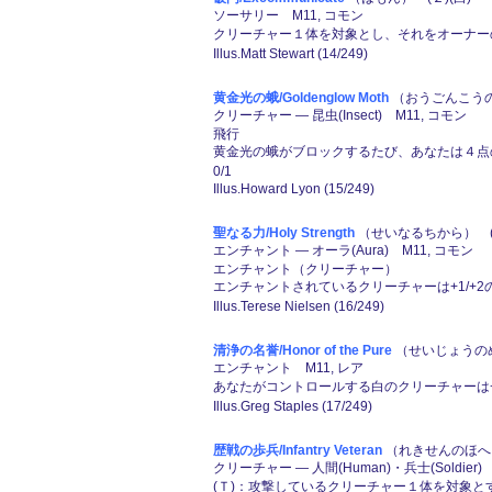
ソーサリー M11, コモン
クリーチャー１体を対象とし、それをオーナー
Illus.Matt Stewart (14/249)
黄金光の蛾/Goldenglow Moth
（おうごんこうの
クリーチャー ― 昆虫(Insect) M11, コモン
飛行
黄金光の蛾がブロックするたび、あなたは４点
0/1
Illus.Howard Lyon (15/249)
聖なる力/Holy Strength
（せいなるちから） (
エンチャント ― オーラ(Aura) M11, コモン
エンチャント（クリーチャー）
エンチャントされているクリーチャーは+1/+
Illus.Terese Nielsen (16/249)
清浄の名誉/Honor of the Pure
（せいじょうのめ
エンチャント M11, レア
あなたがコントロールする白のクリーチャーは+
Illus.Greg Staples (17/249)
歴戦の歩兵/Infantry Veteran
（れきせんのほへい
クリーチャー ― 人間(Human)・兵士(Soldier)
(Ｔ)：攻撃しているクリーチャー１体を対象と