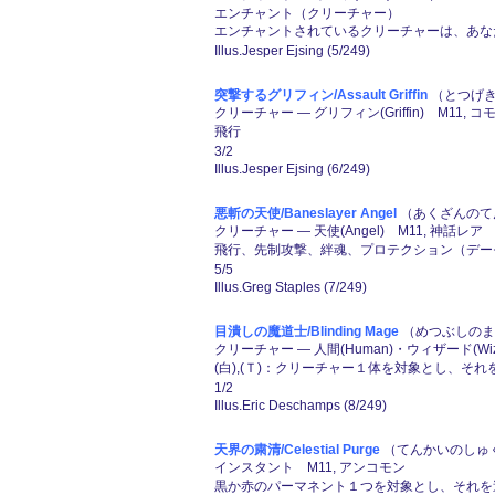
エンチャント（クリーチャー）
エンチャントされているクリーチャーは、あなたが
Illus.Jesper Ejsing (5/249)
突撃するグリフィン/Assault Griffin
（とつげき
クリーチャー ― グリフィン(Griffin) M11, コ
飛行
3/2
Illus.Jesper Ejsing (6/249)
悪斬の天使/Baneslayer Angel
（あくざんのてんし
クリーチャー ― 天使(Angel) M11, 神話レア
飛行、先制攻撃、絆魂、プロテクション（デーモン(
5/5
Illus.Greg Staples (7/249)
目潰しの魔道士/Blinding Mage
（めつぶしのまど
クリーチャー ― 人間(Human)・ウィザード(Wiza
(白),(Ｔ)：クリーチャー１体を対象とし、そ
1/2
Illus.Eric Deschamps (8/249)
天界の粛清/Celestial Purge
（てんかいのしゅく
インスタント M11, アンコモン
黒か赤のパーマネント１つを対象とし、それを