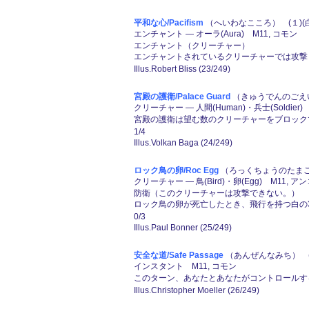
平和な心/Pacifism
（へいわなこころ） (１)(白
エンチャント ― オーラ(Aura) M11, コモン
エンチャント（クリーチャー）
エンチャントされているクリーチャーでは攻撃
Illus.Robert Bliss (23/249)
宮殿の護衛/Palace Guard
（きゅうでんのごえい
クリーチャー ― 人間(Human)・兵士(Soldier)
宮殿の護衛は望む数のクリーチャーをブロック
1/4
Illus.Volkan Baga (24/249)
ロック鳥の卵/Roc Egg
（ろっくちょうのたまご）
クリーチャー ― 鳥(Bird)・卵(Egg) M11, ア
防衛（このクリーチャーは攻撃できない。）
ロック鳥の卵が死亡したとき、飛行を持つ白の3/
0/3
Illus.Paul Bonner (25/249)
安全な道/Safe Passage
（あんぜんなみち） (２
インスタント M11, コモン
このターン、あなたとあなたがコントロールす
Illus.Christopher Moeller (26/249)