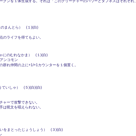
チャー・トークンを１体生成する。それは「このクリーチャーのパワーとタフネスはそれ
のまんとら） (１)(白)
点のライフを得てもよい。
にのむれなかま） (１)(白)
1, アンコモン
群れ仲間の上に+1/+1カウンターを１個置く。
いしゃ） (５)(白)(白)
チャーで攻撃できない。
手は呪文を唱えられない。
いをまとったじょうしょう） (３)(白)
ン