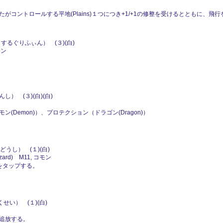
コントロールする平地(Plains)１つにつき+1/+1の修整を受けるとともに、飛行
するぐりふぃん） (３)(白)
モン
） (３)(白)(白)
Demon)）、プロテクション（ドラゴン(Dragon)）
うし） (１)(白)
rd) M11, コモン
れをタップする。
せい） (１)(白)
追放する。