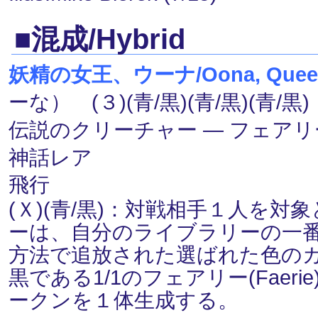
■混成/Hybrid
妖精の女王、ウーナ/Oona, Queen o
ーな） (３)(青/黒)(青/黒)(青/黒)
伝説のクリーチャー ― フェアリー(Fa
神話レア
飛行
(Ｘ)(青/黒)：対戦相手１人を
ーは、自分のライブラリーの一
方法で追放された選ばれた色の
黒である1/1のフェアリー(Faeri
ークンを１体生成する。