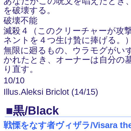
あなたがこの呪文を唱えたとき
を破壊する。
破壊不能
滅殺４（このクリーチャーが攻
ネントを４つ生け贄に捧げる。
無限に廻るもの、ウラモグがい
かれたとき、オーナーは自分の
り直す。
10/10
Illus.Aleksi Briclot (14/15)
■黒/Black
戦慄をなす者ヴィザラ/Visara the D