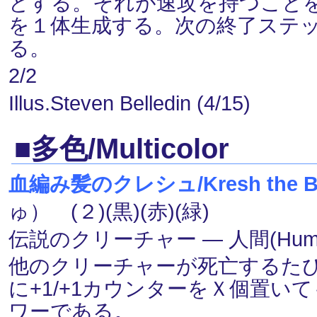
とする。それが速攻を持つこと
を１体生成する。次の終了ステ
る。
2/2
Illus.Steven Belledin (4/15)
■多色/Multicolor
血編み髪のクレシュ/Kresh the Blo
ゅ） (２)(黒)(赤)(緑)
伝説のクリーチャー ― 人間(Human
他のクリーチャーが死亡するた
に+1/+1カウンターをＸ個置
ワーである。