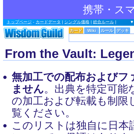
携帯・ス
トップページ
-
カードデータ
|
シングル価格
|
総合ルール
|
▼
カード
Wiki
ルール
デッキ
From the Vault: L
無加工での配布およびフ
ません
。出典を特定可能
の加工および転載も制限
覧ください。
このリストは独自に日本