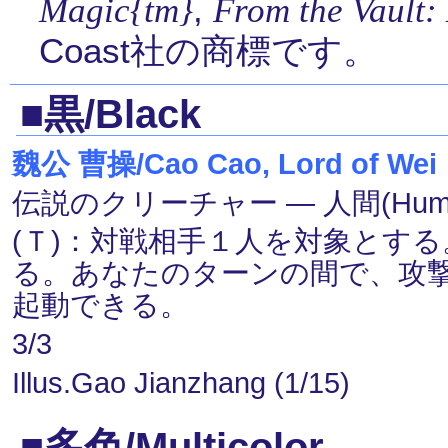
,
Magic{tm}
From the Vault:
Coast社の商標です。
■黒/Black
魏公 曹操/Cao Cao, Lord of Wei
伝説のクリーチャー ― 人間(Human)
(Ｔ)：対戦相手１人を対象とす
る。あなたのターンの間で、攻
起動できる。
3/3
Illus.Gao Jianzhang (1/15)
■多色/Multicolor