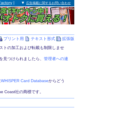
Factory
| ▼
広告掲載に関するお問い合わせ
プリント用
テキスト形式
拡張版
ストの加工および転載も制限しませ
を見つけられましたら、
管理者への連
は
WHISPER Card Database
からどう
 the Coast社の商標です。