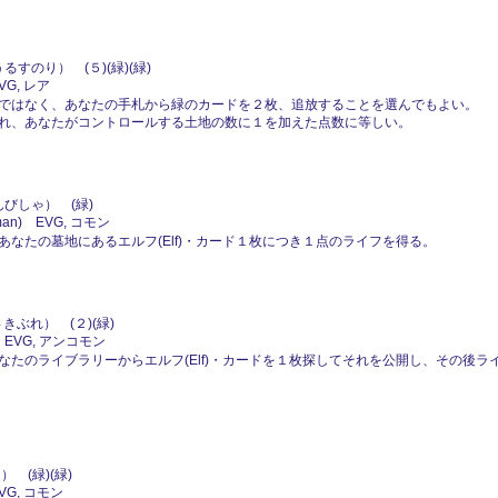
すのり） (５)(緑)(緑)
VG, レア
ではなく、あなたの手札から緑のカードを２枚、追放することを選んでもよい。
れ、あなたがコントロールする土地の数に１を加えた点数に等しい。
びしゃ） (緑)
an) EVG, コモン
なたの墓地にあるエルフ(Elf)・カード１枚につき１点のライフを得る。
きぶれ） (２)(緑)
 EVG, アンコモン
たのライブラリーからエルフ(Elf)・カードを１枚探してそれを公開し、その後
 (緑)(緑)
VG, コモン