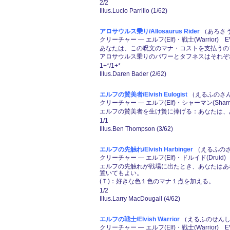
2/2
Illus.Lucio Parrillo (1/62)
アロサウルス乗り/Allosaurus Rider
（あろさうる
クリーチャー ― エルフ(Elf)・戦士(Warrior) E
あなたは、この呪文のマナ・コストを支払うの
アロサウルス乗りのパワーとタフネスはそれぞ
1+*/1+*
Illus.Daren Bader (2/62)
エルフの賛美者/Elvish Eulogist
（えるふのさん
クリーチャー ― エルフ(Elf)・シャーマン(Sham
エルフの賛美者を生け贄に捧げる：あなたは、あ
1/1
Illus.Ben Thompson (3/62)
エルフの先触れ/Elvish Harbinger
（えるふのさ
クリーチャー ― エルフ(Elf)・ドルイド(Druid)
エルフの先触れが戦場に出たとき、あなたはあな
置いてもよい。
(Ｔ)：好きな色１色のマナ１点を加える。
1/2
Illus.Larry MacDougall (4/62)
エルフの戦士/Elvish Warrior
（えるふのせんし）
クリーチャー ― エルフ(Elf)・戦士(Warrior) E