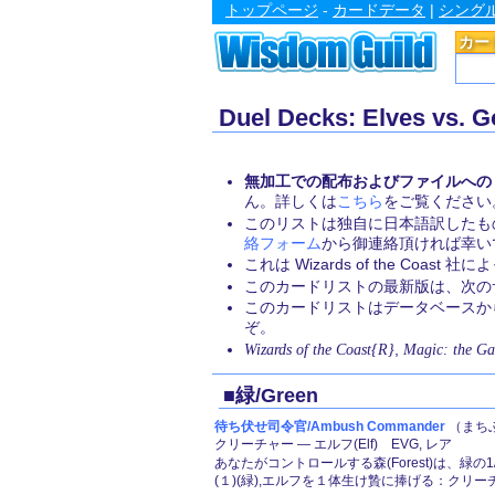
トップページ
-
カードデータ
|
シング
カー
Duel Decks: Elves v
無加工での配布およびファイルへの
ん。詳しくは
こちら
をご覧ください
このリストは独自に日本語訳したも
絡フォーム
から御連絡頂ければ幸い
これは Wizards of the Coa
このカードリストの最新版は、次のサイト
このカードリストはデータベース
ぞ。
Wizards of the Coast{R}
,
Magic: the Ga
■緑/Green
待ち伏せ司令官/Ambush Commander
（まちぶ
クリーチャー ― エルフ(Elf) EVG, レア
あなたがコントロールする森(Forest)は、緑の
(１)(緑),エルフを１体生け贄に捧げる：クリ