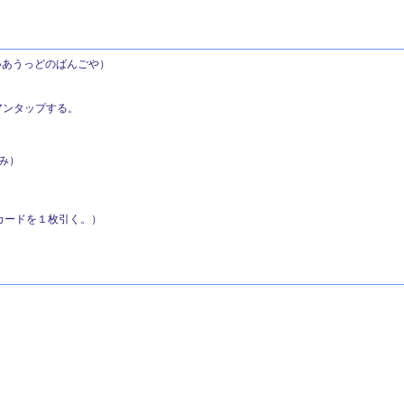
あうっどのばんごや）
をアンタップする。
み）
：カードを１枚引く。）