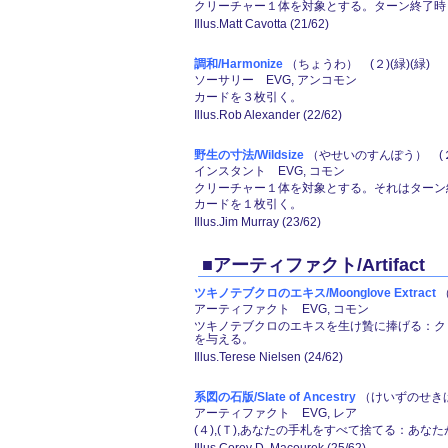
クリーチャー１体を対象とする。ターン終了時ま
Illus.Matt Cavotta (21/62)
調和/Harmonize
（ちょうわ） (２)(緑)(緑)
ソーサリー EVG, アンコモン
カードを３枚引く。
Illus.Rob Alexander (22/62)
野生の寸法/Wildsize
（やせいのすんぽう） (２
インスタント EVG, コモン
クリーチャー１体を対象とする。それはターン終
カードを１枚引く。
Illus.Jim Murray (23/62)
■アーティファクト/Artifact
ツキノテブクロのエキス/Moonglove Extract
（
アーティファクト EVG, コモン
ツキノテブクロのエキスを生け贄に捧げる：ク
を与える。
Illus.Terese Nielsen (24/62)
系図の石版/Slate of Ancestry
（けいずのせきば
アーティファクト EVG, レア
(４),(Ｔ),あなたの手札をすべて捨てる：