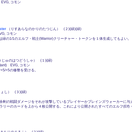
 EVG, コモン
ter
（りすあらなのかりのたつじん） (２)(緑)(緑)
VG, コモン
は緑の1/1のエルフ・戦士(Warrior)クリーチャー・トークンを１体生成してもよい。
じゅのはつどうしゃ） (１)(緑)
nt) EVG, コモン
+5/+5の修整を受ける。
し） (３)(緑)
余剰の戦闘ダメージをそれが攻撃しているプレイヤーかプレインズウォーカーに与
リーのカードを上から４枚公開する。これにより公開されたすべてのエルフ(Elf