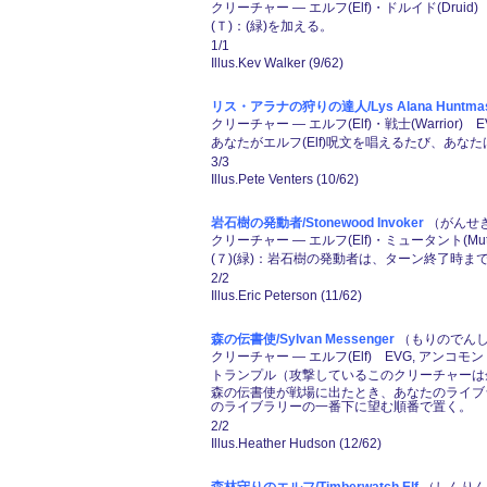
クリーチャー ― エルフ(Elf)・ドルイド(Druid)
(Ｔ)：(緑)を加える。
1/1
Illus.Kev Walker (9/62)
リス・アラナの狩りの達人/Lys Alana Huntmas
クリーチャー ― エルフ(Elf)・戦士(Warrior) E
あなたがエルフ(Elf)呪文を唱えるたび、あなた
3/3
Illus.Pete Venters (10/62)
岩石樹の発動者/Stonewood Invoker
（がんせき
クリーチャー ― エルフ(Elf)・ミュータント(Muta
(７)(緑)：岩石樹の発動者は、ターン終了時まで
2/2
Illus.Eric Peterson (11/62)
森の伝書使/Sylvan Messenger
（もりのでんしょ
クリーチャー ― エルフ(Elf) EVG, アンコモン
トランプル（攻撃しているこのクリーチャーは
森の伝書使が戦場に出たとき、あなたのライブラ
のライブラリーの一番下に望む順番で置く。
2/2
Illus.Heather Hudson (12/62)