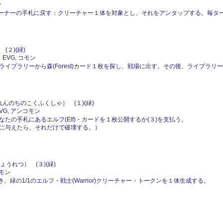
ン
をオーナーの手札に戻す：クリーチャー１体を対象とし、それをアンタップする。毎タ
(２)(緑)
 EVG, コモン
イブラリーから森(Forest)カード１枚を探し、戦場に出す。その後、ライブラリ
んのちのこくふくしゃ） (１)(緑)
EVG, アンコモン
たの手札にあるエルフ(Elf)・カードを１枚公開するか(３)を支払う。
に与えたら、それだけで破壊する。）
うれつ） (３)(緑)
コモン
き、緑の1/1のエルフ・戦士(Warrior)クリーチャー・トークンを１体生成する。