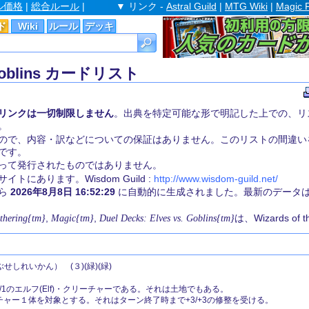
ル価格
|
総合ルール
|
▼ リンク -
Astral Guild
|
MTG Wiki
|
Magic 
ド
Wiki
ルール
デッキ
s. Goblins カードリスト
リンクは一切制限しません
。出典を特定可能な形で明記した上での、リ
。
ので、内容・訳などについての保証はありません。このリストの間違い
です。
st 社によって発行されたものではありません。
にあります。Wisdom Guild :
http://www.wisdom-guild.net/
から
2026年8月8日 16:52:29
に自動的に生成されました。最新のデータ
thering{tm}
,
Magic{tm}
,
Duel Decks: Elves vs. Goblins{tm}
は、Wizards of
せしれいかん） (３)(緑)(緑)
1/1のエルフ(Elf)・クリーチャーである。それは土地でもある。
ーチャー１体を対象とする。それはターン終了時まで+3/+3の修整を受ける。