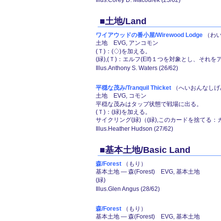
Illus.Corey D. Macourek (25/62)
■土地/Land
ワイアウッドの番小屋/Wirewood Lodge
（わい
土地 EVG, アンコモン
(Ｔ)：(◇)を加える。
(緑),(Ｔ)：エルフ(Elf)１つを対象とし、それ
Illus.Anthony S. Waters (26/62)
平穏な茂み/Tranquil Thicket
（へいおんなしげ
土地 EVG, コモン
平穏な茂みはタップ状態で戦場に出る。
(Ｔ)：(緑)を加える。
サイクリング(緑)（(緑),このカードを捨てる
Illus.Heather Hudson (27/62)
■基本土地/Basic Land
森/Forest
（もり）
基本土地 ― 森(Forest) EVG, 基本土地
(緑)
Illus.Glen Angus (28/62)
森/Forest
（もり）
基本土地 ― 森(Forest) EVG, 基本土地