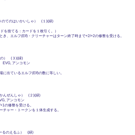
のてのはいかいしゃ） (１)(緑)
このカードを捨てる：カードを１枚引く。）
、エルフ(Elf)・クリーチャーはターン終了時まで+2/+2の修整を受ける。
） (３)(緑)
) EVG, アンコモン
に出ているエルフ(Elf)の数に等しい。
んぜんしゃ） (２)(緑)
EVG, アンコモン
/+1の修整を受ける。
or)クリーチャー・トークンを１体生成する。
るのえるふ） (緑)