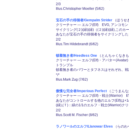
2/3
Illus.Christopher Moeller (5/62)
宝石の手の徘徊者/Gempalm Strider
（ほうせき
クリーチャー ― エルフ(Elf) EVG, アンコモン
サイクリング(２)(緑)(緑)（(２)(緑)(緑),
あなたが宝石の手の徘徊者をサイクリングしたとき
2/2
Illus.Tim Hildebrandt (6/62)
頓着無き者/Heedless One
（とんちゃくなきもの
クリーチャー ― エルフ(Elf)・アバター(Avatar
トランプル
頓着無き者のパワーとタフネスはそれぞれ、戦場
*/*
Illus.Mark Zug (7/62)
傲慢な完全者/Imperious Perfect
（ごうまんなか
クリーチャー ― エルフ(Elf)・戦士(Warrior) 
あなたがコントロールする他のエルフ(Elf)は+1
(緑),(Ｔ)：緑の1/1のエルフ・戦士(Warri
2/2
Illus.Scott M. Fischer (8/62)
ラノワールのエルフ/Llanowar Elves
（らのわー