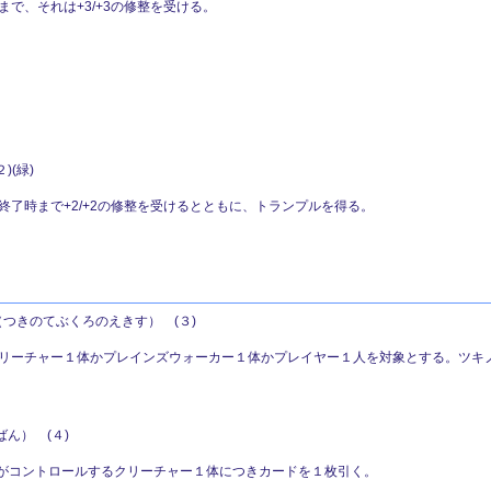
で、それは+3/+3の修整を受ける。
)(緑)
了時まで+2/+2の修整を受けるとともに、トランプルを得る。
つきのてぶくろのえきす） (３)
リーチャー１体かプレインズウォーカー１体かプレイヤー１人を対象とする。ツキ
ん） (４)
あなたがコントロールするクリーチャー１体につきカードを１枚引く。