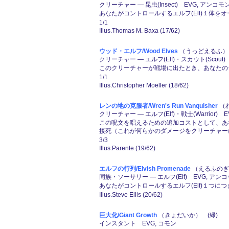
クリーチャー ― 昆虫(Insect) EVG, アンコモ
あなたがコントロールするエルフ(Elf)１体
1/1
Illus.Thomas M. Baxa (17/62)
ウッド・エルフ/Wood Elves
（うっどえるふ） 
クリーチャー ― エルフ(Elf)・スカウト(Scout)
このクリーチャーが戦場に出たとき、あなたのラ
1/1
Illus.Christopher Moeller (18/62)
レンの地の克服者/Wren's Run Vanquisher
（れ
クリーチャー ― エルフ(Elf)・戦士(Warrior) 
この呪文を唱えるための追加コストとして、あな
接死（これが何らかのダメージをクリーチャー
3/3
Illus.Parente (19/62)
エルフの行列/Elvish Promenade
（えるふのぎょ
同族・ソーサリー ― エルフ(Elf) EVG, アン
あなたがコントロールするエルフ(Elf)１つにつ
Illus.Steve Ellis (20/62)
巨大化/Giant Growth
（きょだいか） (緑)
インスタント EVG, コモン