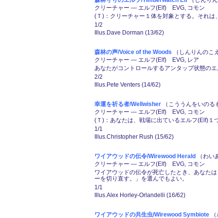
森林守りのエルフ/Timberwatch Elf
（しんりん
クリーチャー ― エルフ(Elf) EVG, コモン
(Ｔ)：クリーチャー１体を対象とする。それは、
1/2
Illus.Dave Dorman (13/62)
森林の声/Voice of the Woods
（しんりんのこえ）
クリーチャー ― エルフ(Elf) EVG, レア
あなたがコントロールするアンタップ状態のエルフ(
2/2
Illus.Pete Venters (14/62)
幸運を祈る者/Wellwisher
（こううんをいのるもの
クリーチャー ― エルフ(Elf) EVG, コモン
(Ｔ)：あなたは、戦場に出ているエルフ(Elf
1/1
Illus.Christopher Rush (15/62)
ワイアウッドの伝令/Wirewood Herald
（わいあ
クリーチャー ― エルフ(Elf) EVG, コモン
ワイアウッドの伝令が死亡したとき、あなたは「
ーを切り直す。」を選んでもよい。
1/1
Illus.Alex Horley-Orlandelli (16/62)
ワイアウッドの共生虫/Wirewood Symbiote
（