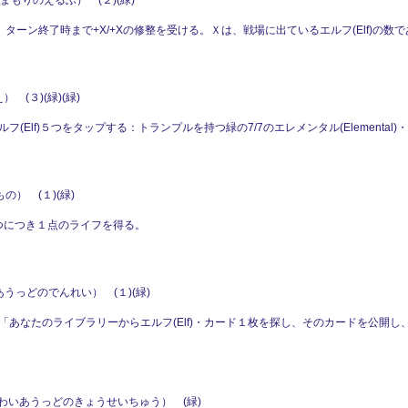
まもりのえるふ） (２)(緑)
ターン終了時まで+X/+Xの修整を受ける。Ｘは、戦場に出ているエルフ(Elf)の数
 (３)(緑)(緑)
Elf)５つをタップする：トランプルを持つ緑の7/7のエレメンタル(Elementa
） (１)(緑)
)１つにつき１点のライフを得る。
うっどのでんれい） (１)(緑)
あなたのライブラリーからエルフ(Elf)・カード１枚を探し、そのカードを公開
わいあうっどのきょうせいちゅう） (緑)