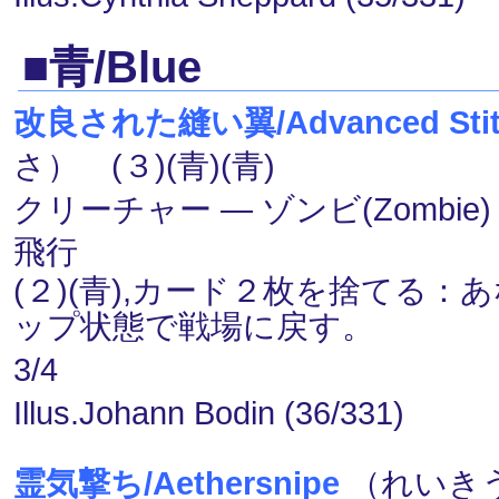
■青/Blue
改良された縫い翼/Advanced Stit
さ） (３)(青)(青)
クリーチャー ― ゾンビ(Zombie)・
飛行
(２)(青),カード２枚を捨てる
ップ状態で戦場に戻す。
3/4
Illus.Johann Bodin (36/331)
霊気撃ち/Aethersnipe
（れいきう