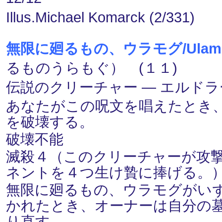
Illus.Michael Komarck (2/331)
無限に廻るもの、ウラモグ/Ulamog, th
るものうらもぐ） (１１)
伝説のクリーチャー ― エルドラージ(
あなたがこの呪文を唱えたとき
を破壊する。
破壊不能
滅殺４（このクリーチャーが攻
ネントを４つ生け贄に捧げる。
無限に廻るもの、ウラモグがい
かれたとき、オーナーは自分の
り直す。