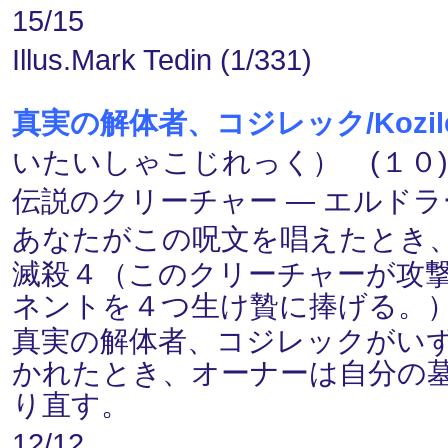
15/15
Illus.Mark Tedin (1/331)
真実の解体者、コジレック/Kozilek, B
いたいしゃこじれっく） (１０)
伝説のクリーチャー ― エルドラージ(
あなたがこの呪文を唱えたとき
滅殺４（このクリーチャーが攻
ネントを４つ生け贄に捧げる。
真実の解体者、コジレックがい
かれたとき、オーナーは自分の
り直す。
12/12