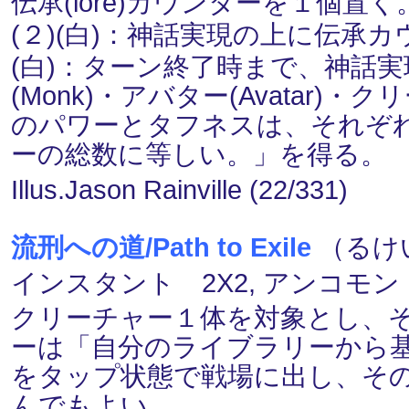
伝承(lore)カウンターを１個置く
(２)(白)：神話実現の上に伝承
(白)：ターン終了時まで、神話
(Monk)・アバター(Avatar
のパワーとタフネスは、それぞ
ーの総数に等しい。」を得る。
Illus.Jason Rainville (22/331)
流刑への道/Path to Exile
（るけ
インスタント 2X2, アンコモン
クリーチャー１体を対象とし、
ーは「自分のライブラリーから
をタップ状態で戦場に出し、そ
んでもよい。