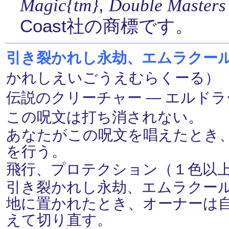
,
Magic{tm}
Double Masters
Coast社の商標です。
引き裂かれし永劫、エムラクール/Emrak
かれしえいごうえむらくーる） 
伝説のクリーチャー ― エルドラージ(
この呪文は打ち消されない。
あなたがこの呪文を唱えたとき
を行う。
飛行、プロテクション（１色以
引き裂かれし永劫、エムラクー
地に置かれたとき、オーナーは
えて切り直す。