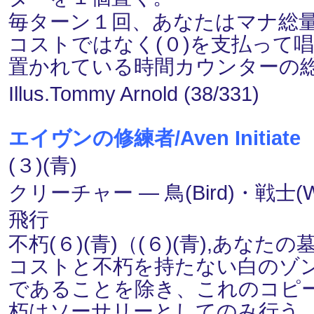
毎ターン１回、あなたはマナ総
コストではなく(０)を支払って
置かれている時間カウンターの
Illus.Tommy Arnold (38/331)
エイヴンの修練者/Aven Initiate
(３)(青)
クリーチャー ― 鳥(Bird)・戦士(Wa
飛行
不朽(６)(青)（(６)(青),あ
コストと不朽を持たない白のゾンビ(Zom
であることを除き、これのコピ
朽はソーサリーとしてのみ行う