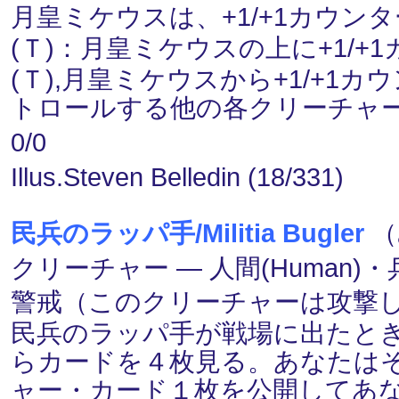
月皇ミケウスは、+1/+1カウ
(Ｔ)：月皇ミケウスの上に+1/
(Ｔ),月皇ミケウスから+1/+
トロールする他の各クリーチャー
0/0
Illus.Steven Belledin (18/331)
民兵のラッパ手/Militia Bugler
（
クリーチャー ― 人間(Human)・兵士
警戒（このクリーチャーは攻撃
民兵のラッパ手が戦場に出たと
らカードを４枚見る。あなたは
ャー・カード１枚を公開してあ