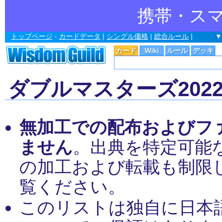
携帯・ス
トップページ
-
カードデータ
|
シングル価格
|
総合ルール
|
▼
カード
Wiki
ルール
デッキ
ダブルマスターズ202
無加工での配布およびフ
ません
。出典を特定可能
の加工および転載も制限
覧ください。
このリストは独自に日本