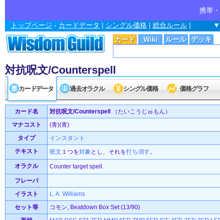
携帯・
トップページ
-
カードデータ
|
シングル価格
|
総合ルール
|
▼
カード
Wiki
ルール
デッキ
対抗呪文/Counterspell
カードデータ
過去オラクル
シングル価格
価格グラフ
カード名
対抗呪文/Counterspell
（たいこうじゅもん）
マナコスト
(青)(青)
タイプ
インスタント
テキスト
呪文
１つを
対象
とし、それを
打ち消す
。
オラクル
Counter target spell.
フレーバ
イラスト
L. A. Williams
セット等
コモン, Beatdown Box Set (13/90)