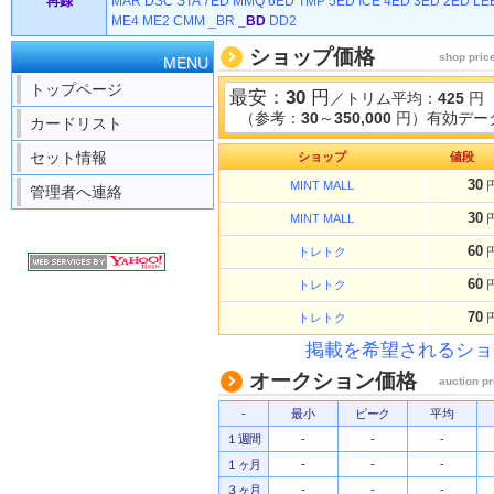
再録
MAR
DSC
STA
7ED
MMQ
6ED
TMP
5ED
ICE
4ED
3ED
2ED
LE
ME4
ME2
CMM
_BR
_BD
DD2
ショップ価格
shop pric
MENU
トップページ
最安：
30
円
／トリム平均：
425
円
（参考：
30
～
350,000
円）有効データ
カードリスト
セット情報
ショップ
値段
30
MINT MALL
管理者へ連絡
30
MINT MALL
60
トレトク
60
トレトク
70
トレトク
掲載を希望されるショ
オークション価格
auction pr
-
最小
ピーク
平均
１週間
-
-
-
１ヶ月
-
-
-
３ヶ月
-
-
-