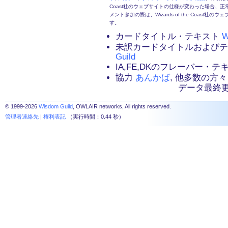
Coast社のウェブサイトの仕様が変わった場合、
メント参加の際は、Wizards of the Coas
す。
カードタイトル・テキスト
W
未訳カードタイトルおよび
Guild
IA,FE,DKのフレーバー・
協力
あんかば
, 他多数の方々
データ最終更新：2
© 1999-2026
Wisdom Guild
, OWLAIR networks, All rights reserved.
管理者連絡先
|
権利表記
（実行時間：0.44 秒）