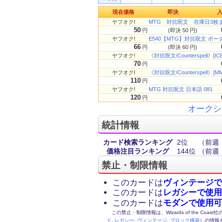
現在価格
即決
ヤフオク!
MTG 対抗呪文 在庫日3枚
50
円
(即決 50 円)
ヤフオク!
E540【MTG】対抗呪文 ボー
66
円
(即決 60 円)
ヤフオク!
《対抗呪文/Counterspell》[IC
70
円
ヤフオク!
《対抗呪文/Counterspell》[M
110
円
ヤフオク!
MTG 対抗呪文 日本語 081
120
円
オークシ
統計情報
カード検索ランキング
2位
（前週
価格注目ランキング
144位
（前週
禁止・制限情報
このカードは
ヴィンテージで
このカードは
レガシーで使用
このカードは
モダンで使用可
この禁止・制限情報は、Wizards of the Coas
ド
,
レガシー
,
ヴィンテージ
,
ブロック構築
）の情報を