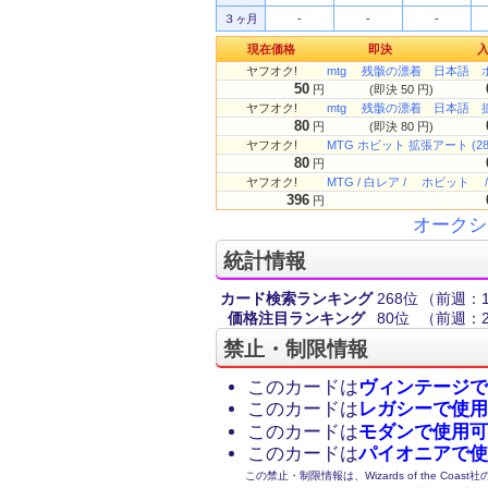
３ヶ月
-
-
-
現在価格
即決
ヤフオク!
mtg 残骸の漂着 日本語 
50
円
(即決 50 円)
ヤフオク!
mtg 残骸の漂着 日本語 
80
円
(即決 80 円)
ヤフオク!
MTG ホビット 拡張アート (28
80
円
ヤフオク!
MTG / 白レア / ホビット
396
円
オークシ
統計情報
カード検索ランキング
268位
（前週：1
価格注目ランキング
80位
（前週：
禁止・制限情報
このカードは
ヴィンテージで
このカードは
レガシーで使用
このカードは
モダンで使用可
このカードは
パイオニアで使
この禁止・制限情報は、Wizards of the Coas