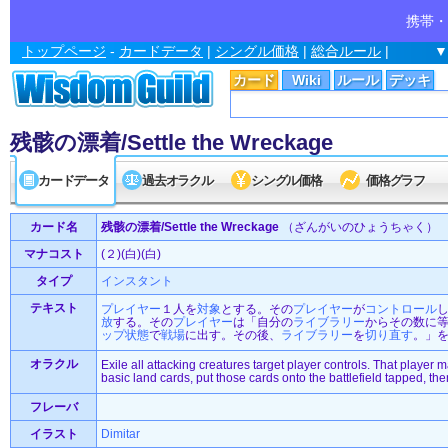
携帯・
トップページ
-
カードデータ
|
シングル価格
|
総合ルール
|
▼
カード
Wiki
ルール
デッキ
残骸の漂着/Settle the Wreckage
カードデータ
過去オラクル
シングル価格
価格グラフ
カード名
残骸の漂着/Settle the Wreckage
（ざんがいのひょうちゃく）
マナコスト
(２)(白)(白)
タイプ
インスタント
テキスト
プレイヤー
１人を
対象
とする。その
プレイヤー
が
コントロール
放
する。その
プレイヤー
は「自分の
ライブラリー
からその数に
ップ状態
で
戦場
に出す。その後、
ライブラリー
を
切り直す
。」
オラクル
Exile all attacking creatures target player controls. That player m
basic land cards, put those cards onto the battlefield tapped, the
フレーバ
イラスト
Dimitar