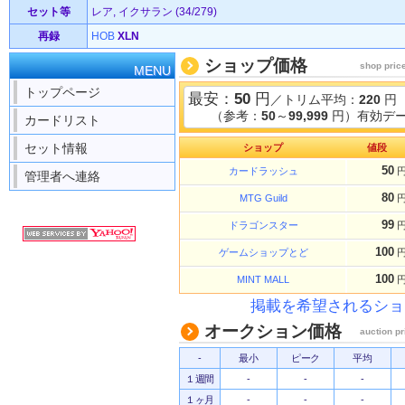
セット等
レア, イクサラン (34/279)
再録
HOB
XLN
ショップ価格
shop pric
MENU
トップページ
最安：
50
円
／トリム平均：
220
円
（参考：
50
～
99,999
円）有効デー
カードリスト
セット情報
ショップ
値段
50
カードラッシュ
管理者へ連絡
80
MTG Guild
99
ドラゴンスター
100
ゲームショップとど
100
MINT MALL
掲載を希望されるショ
オークション価格
auction pr
-
最小
ピーク
平均
１週間
-
-
-
１ヶ月
-
-
-