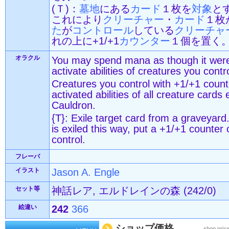
(Ｔ)：
墓地
にある
カード
１枚を
対象
と
これにより
クリーチャー
・
カード
１枚
た
が
コントロール
している
クリーチャ
れの上に+1/+1
カウンター
１個を置く
オラクル
You may spend mana as though it were
activate abilities of creatures you contro
Creatures you control with +1/+1 count
activated abilities of all creature cards
Cauldron.
{T}: Exile target card from a graveyar
is exiled this way, put a +1/+1 counter
control.
フレーバ
イラスト
Jason A. Engle
セット等
神話レア, エルドレインの森 (242/0)
絵違い
242
366
ショップ価格
shop pric