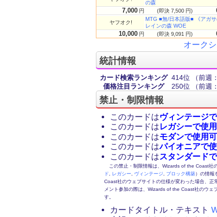
の森
7,000
円
(即決 7,500 円)
MTG ■無/日本語版■ 《アガサの魂の
ヤフオク!
レインの森 WOE
10,000
円
(即決 9,091 円)
オークシ
統計情報
カード検索ランキング
414位
（前週：
価格注目ランキング
250位
（前週：
禁止・制限情報
このカードは
ヴィンテージで
このカードは
レガシーで使用
このカードは
モダンで使用可
このカードは
パイオニアで使
このカードは
スタンダードで
この禁止・制限情報は、Wizards of the Coas
ド
,
レガシー
,
ヴィンテージ
,
ブロック構築
）の情報を
Coast社のウェブサイトの仕様が変わった場合、
メント参加の際は、Wizards of the Coas
す。
カードタイトル・テキスト
W