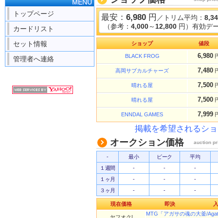
MENU
トップページ
最安：
6,980
円
／トリム平均：
8,3
（参考：
4,000
～
12,800
円）有効デー
カードリスト
セット情報
ショップ
値段
6,980
BLACK FROG
管理者へ連絡
7,480
高岡サブカルチャーズ
7,500
晴れる屋
7,500
晴れる屋
7,999
ENNDAL GAMES
掲載を希望されるショ
オークション価格
auction pr
-
最小
ピーク
平均
１週間
-
-
-
１ヶ月
-
-
-
３ヶ月
-
-
-
現在価格
即決
MTG「アガサの魂の大釜/Agatha
ヤフオク!