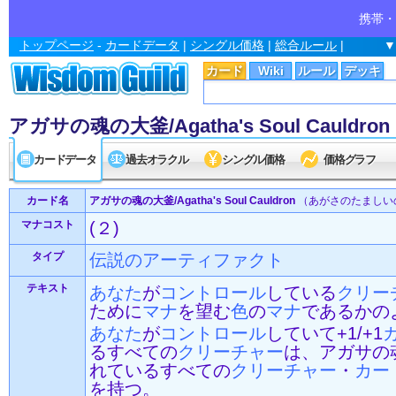
携帯・
トップページ
-
カードデータ
|
シングル価格
|
総合ルール
|
▼
カード
Wiki
ルール
デッキ
アガサの魂の大釜/Agatha's Soul Cauldron
カードデータ
過去オラクル
シングル価格
価格グラフ
カード名
アガサの魂の大釜/Agatha's Soul Cauldron
（あがさのたましい
マナコスト
(２)
タイプ
伝説の
アーティファクト
テキスト
あなた
が
コントロール
している
クリー
ために
マナ
を望む
色
の
マナ
であるかの
あなた
が
コントロール
していて+1/+1
るすべての
クリーチャー
は、アガサの
れているすべての
クリーチャー
・
カー
を持つ。