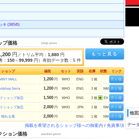
(385/0)
ップ価格
shop price
1,200
円
もっと見る
／トリム平均：
1,880
円
考：
150
～
99,999
円）有効データ数：5 件
ショップ
値段
セット
言語
在庫
状態
リンク
1,200
MINT MALL
円
WHO
ENG
1 枚
売り場
1,200
rdshop Serra
円
WHO
ENG
3 枚
NM
売り場
1,500
ドショップ抜忍
円
WHO
ENG
3 枚
EX
売り場
2,000
ドショップ抜忍
円
WHO
JPN
1 枚
NM
売り場
他言
2,000
晴れる屋
円
ENG
1 枚
NM
売り場
デー
掲載を希望されるショップ様への御案内
/
免責事項
クション価格
auction price