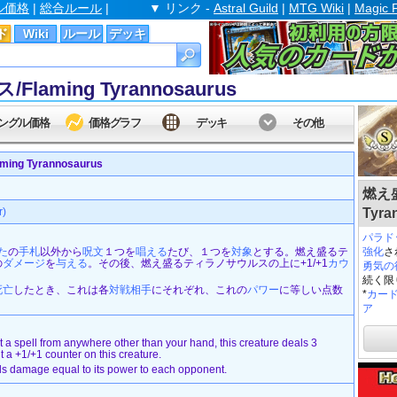
ル価格
|
総合ルール
|
▼ リンク -
Astral Guild
|
MTG Wiki
|
Magic 
ド
Wiki
ルール
デッキ
ming Tyrannosaurus
ングル価格
価格グラフ
デッキ
その他
g Tyrannosaurus
燃え盛
r)
Tyra
パラド
た
の
手札
以外から
呪文
１つを
唱える
たび、１つを
対象
とする。燃え盛るテ
強化
さ
の
ダメージ
を
与える
。その後、燃え盛るティラノサウルスの上に+1/+1
カウ
勇気の徳目
続く限
死亡
したとき、これは各
対戦相手
にそれぞれ、これの
パワー
に等しい点数
*
カー
ア
 a spell from anywhere other than your hand, this creature deals 3
 a +1/+1 counter on this creature.
als damage equal to its power to each opponent.