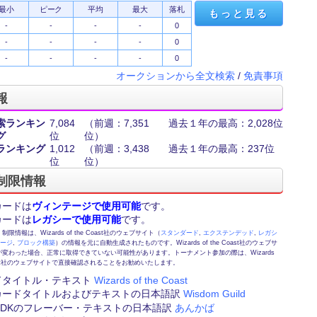
最小
ピーク
平均
最大
落札
もっと見る
-
-
-
-
0
-
-
-
-
0
-
-
-
-
0
オークションから全文検索
/
免責事項
報
索ランキン
7,084
（前週：7,351
過去１年の最高：2,028位
グ
位
位）
ランキング
1,012
（前週：3,438
過去１年の最高：237位
位
位）
制限情報
カードは
ヴィンテージで使用可能
です。
カードは
レガシーで使用可能
です。
情報は、Wizards of the Coast社のウェブサイト（
スタンダード
,
エクステンデッド
,
レガシ
テージ
,
ブロック構築
）の情報を元に自動生成されたものです。Wizards of the Coast社のウェブサ
変わった場合、正常に取得できていない可能性があります。トーナメント参加の際は、Wizards
 Coast社のウェブサイトで直接確認されることをお勧めいたします。
ドタイトル・テキスト
Wizards of the Coast
カードタイトルおよびテキストの日本語訳
Wisdom Guild
FE,DKのフレーバー・テキストの日本語訳
あんかば