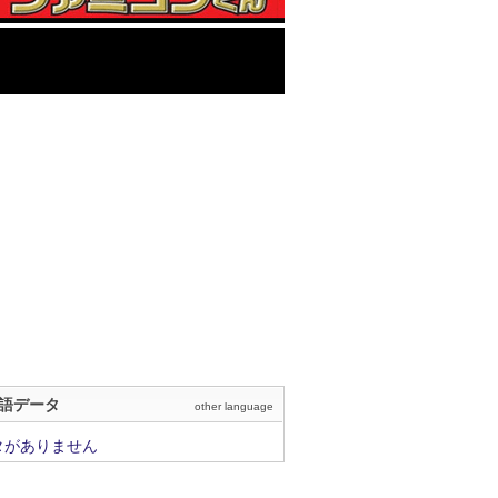
語データ
other language
タがありません