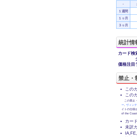
-
１週間
１ヶ月
３ヶ月
統計情
カード検
価格注目
禁止・
この
この
この禁止・制限
ー
,
ヴィン
イトの仕様が
of the
カー
未訳
IA,