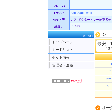
フレーバ
イラスト
Axel Sauerwald
セット等
レア, ドクター・フー統率者デッキ 
絵違い
85
385
ショ
MENU
トップページ
最安：
（参
カードリスト
セット情報
管理者へ連絡
Ca
カー
カー
オー