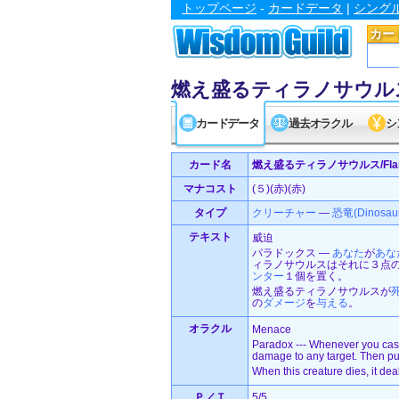
トップページ
-
カードデータ
|
シング
カー
燃え盛るティラノサウルス/Fla
カードデータ
過去オラクル
シ
カード名
燃え盛るティラノサウルス/Flamin
マナコスト
(５)(赤)(赤)
タイプ
クリーチャー
—
恐竜(Dinosau
テキスト
威迫
パラドックス ―
あなた
が
あな
ィラノサウルスはそれに３点
ンター
１個を置く。
燃え盛るティラノサウルスが
の
ダメージ
を
与える
。
オラクル
Menace
Paradox --- Whenever you cast
damage to any target. Then put
When this creature dies, it de
Ｐ／Ｔ
5/5