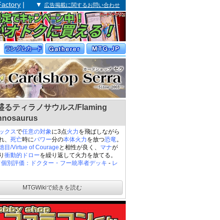
Factory
| ▼
広告掲載に関するお問い合わせ
るティラノサウルス/Flaming
nnosaurus
ックス
で
任意の対象
に3点
火力
を飛ばしながら
れ、
死亡
時に
パワー
分の
本体火力
を放つ
恐竜
。
/Virtue of Courage
と相性が良く、
マナ
が
り
衝動的ドロー
を繰り返して火力を放てる。
ド個別評価：ドクター・フー統率者デッキ
-
レ
MTGWikiで続きを読む