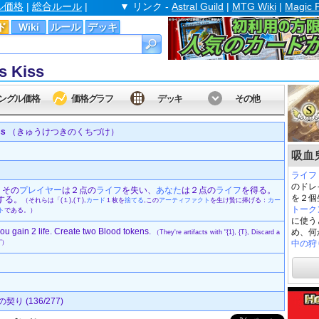
ル価格
|
総合ルール
|
▼ リンク -
Astral Guild
|
MTG Wiki
|
Magic 
ド
Wiki
ルール
デッキ
 Kiss
ングル価格
価格グラフ
デッキ
その他
ss
（きゅうけつきのくちづけ）
吸血鬼
ライフ
のドレ
。その
プレイヤー
は２点の
ライフ
を失い、
あなた
は２点の
ライフ
を得る。
を２個
する。
（それらは「(１),(Ｔ),
カード
１枚を
捨てる
,この
アーティファクト
を生け贄に捧げる：
カー
トーク
ト
である。）
に使う
you gain 2 life. Create two Blood tokens.
め、何
（They're artifacts with "{1}, {T}, Discard a
."）
中の狩
 (136/277)