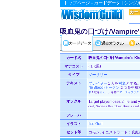
トップページ
-
カードデータ
|
シング
カー
吸血鬼の口づけ/Vampire's
カードデータ
過去オラクル
シ
カード名
吸血鬼の口づけ/Vampire's Ki
マナコスト
(１)(黒)
タイプ
ソーサリー
テキスト
プレイヤー
１人を
対象
とする
血(Blood)
トークン
２つを生成
ド
１枚を
引く
。」を持つ
アーティファク
オラクル
Target player loses 2 life and 
card, Sacrifice this token: Draw a card
フレーバ
イラスト
Ilse Gort
セット等
コモン, イニストラード：真紅の契り