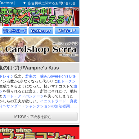
Factory
| ▼
広告掲載に関するお問い合わせ
の口づけ/Vampire's Kiss
ドレイン
呪文。
君主の一噛み/Sovereign's Bite
イン点数が1少なくなった代わりに
血
トークン
生成できるようになった。軽いマナコストで
血
ン
を得られるとは言え、所詮はそれだけ。単純
と
カード・アドバンテージ
を失ってしまうた
かしらの工夫が欲しい。
イニストラード：真夜
り〜サンダー・ジャンクションの無法者期
……
MTGWikiで続きを読む