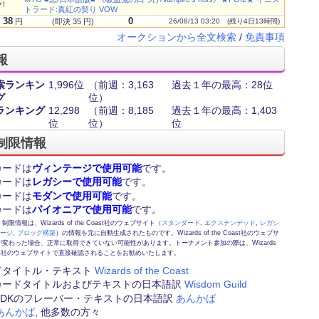
!
トラード:真紅の契り VOW
38
0
円
(即決 35 円)
26/08/13 03:20
(残り4日13時間)
オークションから全文検索
/
免責事項
報
索ランキン
1,996位
（前週：3,163
過去１年の最高：28位
グ
位）
ランキング
12,298
（前週：8,185
過去１年の最高：1,403
位
位）
位
制限情報
カードは
ヴィンテージで使用可能
です。
カードは
レガシーで使用可能
です。
カードは
モダンで使用可能
です。
カードは
パイオニアで使用可能
です。
情報は、Wizards of the Coast社のウェブサイト（
スタンダード
,
エクステンデッド
,
レガシ
テージ
,
ブロック構築
）の情報を元に自動生成されたものです。Wizards of the Coast社のウェブサ
変わった場合、正常に取得できていない可能性があります。トーナメント参加の際は、Wizards
 Coast社のウェブサイトで直接確認されることをお勧めいたします。
ドタイトル・テキスト
Wizards of the Coast
カードタイトルおよびテキストの日本語訳
Wisdom Guild
FE,DKのフレーバー・テキストの日本語訳
あんかば
あんかば
, 他多数の方々