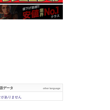
語データ
other language
タがありません