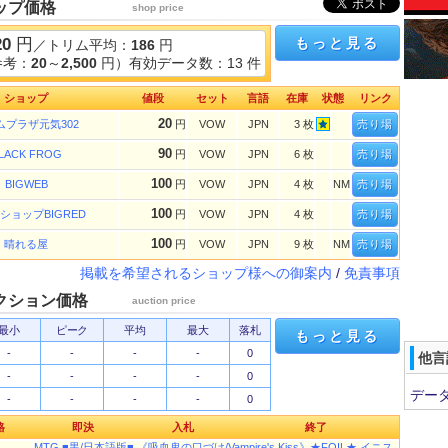
ップ価格
shop price
20
円
もっと見る
／トリム平均：
186
円
参考：
20
～
2,500
円）有効データ数：13 件
ショップ
値段
セット
言語
在庫
状態
リンク
20
ムプラザ元気302
円
VOW
JPN
3 枚
売り場
90
LACK FROG
円
VOW
JPN
6 枚
売り場
100
BIGWEB
円
VOW
JPN
4 枚
NM
売り場
100
ショップBIGRED
円
VOW
JPN
4 枚
売り場
100
晴れる屋
円
VOW
JPN
9 枚
NM
売り場
掲載を希望されるショップ様への御案内
/
免責事項
クション価格
auction price
最小
ピーク
平均
最大
落札
もっと見る
-
-
-
-
0
他言
-
-
-
-
0
デー
-
-
-
-
0
格
即決
入札
終了
MTG ■黒/日本語版■ 《吸血鬼の口づけ/Vampire's Kiss》★FOIL★ イニス