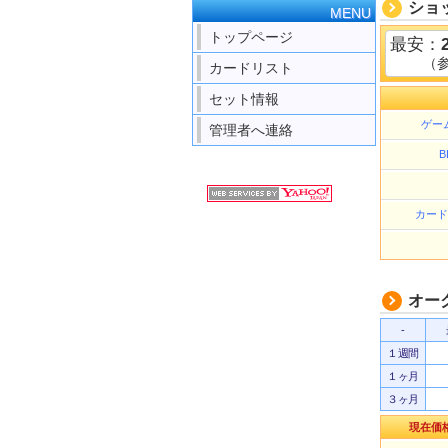
ショ
MENU
トップページ
最安：
（
カードリスト
セット情報
ゲー
管理者へ連絡
B
カード
オー
-
１週間
１ヶ月
３ヶ月
現在価