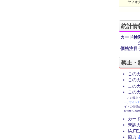
ヤフオク
統計情
カード検
価格注目
禁止・
この
この
この
この
この禁止・制限
ー
,
ヴィン
イトの仕様が
of the
カー
未訳
IA,
協力