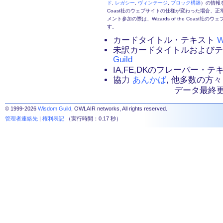
ド
,
レガシー
,
ヴィンテージ
,
ブロック構築
）の情報を
Coast社のウェブサイトの仕様が変わった場合、
メント参加の際は、Wizards of the Coas
す。
カードタイトル・テキスト
W
未訳カードタイトルおよび
Guild
IA,FE,DKのフレーバー・
協力
あんかば
, 他多数の方々
データ最終更新：2
© 1999-2026
Wisdom Guild
, OWLAIR networks, All rights reserved.
管理者連絡先
|
権利表記
（実行時間：0.17 秒）