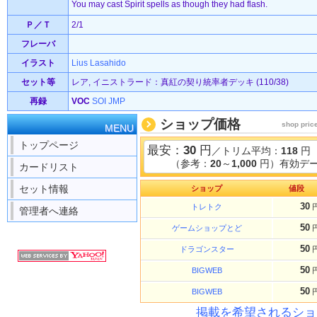
You may cast Spirit spells as though they had flash.
Ｐ／Ｔ
2/1
フレーバ
イラスト
Lius Lasahido
セット等
レア, イニストラード：真紅の契り統率者デッキ (110/38)
再録
VOC
SOI
JMP
ショップ価格
shop pric
MENU
トップページ
最安：
30
円
／トリム平均：
118
円
（参考：
20
～
1,000
円）有効デー
カードリスト
セット情報
ショップ
値段
30
トレトク
管理者へ連絡
50
ゲームショップとど
50
ドラゴンスター
50
BIGWEB
50
BIGWEB
掲載を希望されるショ