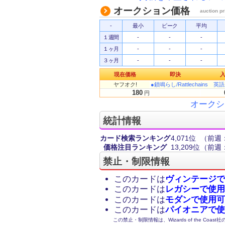
オークション価格
auction pr
-
最小
ピーク
平均
１週間
-
-
-
１ヶ月
-
-
-
３ヶ月
-
-
-
現在価格
即決
ヤフオク!
●鎖鳴らし/Rattlechains 英
180
円
オークシ
統計情報
カード検索ランキング
4,071位
（前週：
価格注目ランキング
13,209位
（前週：
禁止・制限情報
このカードは
ヴィンテージで
このカードは
レガシーで使用
このカードは
モダンで使用可
このカードは
パイオニアで使
この禁止・制限情報は、Wizards of the Coas