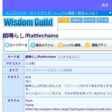
携帯・
トップページ
-
カードデータ
|
シングル価格
|
総合ルール
|
▼
カード
Wiki
ルール
デッキ
鎖鳴らし/Rattlechains
カードデータ
過去オラクル
シングル価格
価格グラフ
カード名
鎖鳴らし/Rattlechains
（くさりならし）
マナコスト
(１)(青)
タイプ
クリーチャー
—
スピリット(Spirit)
テキスト
瞬速
飛行
鎖鳴らしが
戦場
に出たとき、
スピリット(Spirit)
１体を
対象
とす
る。
あなた
は
スピリット
呪文
を、それが
瞬速
を持っているかのよう
オラクル
Flash
Flying
When this creature enters, target Spirit gains hexproof until end o