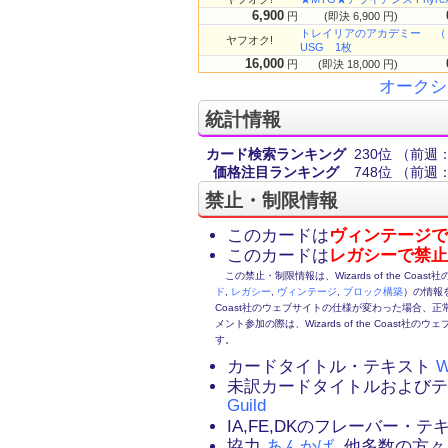
6,900
円
(即決 6,900 円)
トレイリアのアカデミー （ To
ヤフオク!
USG 1枚
16,000
円
(即決 18,000 円)
オークシ
統計情報
カード検索ランキング
230位
（前週：
価格注目ランキング
748位
（前週：
禁止・制限情報
このカードは
ヴィンテージで
このカードは
レガシーで禁止
この禁止・制限情報は、Wizards of the Coas
ド
,
レガシー
,
ヴィンテージ
,
ブロック構築
）の情報を
Coast社のウェブサイトの仕様が変わった場合、
メント参加の際は、Wizards of the Coas
す。
カードタイトル・テキスト
W
未訳カードタイトルおよび
Guild
IA,FE,DKのフレーバー・
協力
あんかば
, 他多数の方々