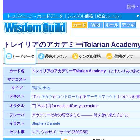
携帯・
トップページ
-
カードデータ
|
シングル価格
|
総合ルール
|
▼
カード
Wiki
ルール
デッキ
トレイリアのアカデミー/Tolarian Academ
カードデータ
過去オラクル
シングル価格
価格グラフ
カード名
トレイリアのアカデミー/Tolarian Academy
（とれいりあのあ
マナコスト
タイプ
伝説の
土地
テキスト
(Ｔ)：
あなた
が
コントロール
する
アーティファクト
１つにつき(
オラクル
{T}: Add {U} for each artifact you control.
フレーバ
アカデミーは時の研究をした ――― 時を使い果たすまで。
イラスト
Stephen Daniele
セット等
レア, ウルザズ・サーガ (330/350)