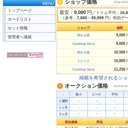
ショップ価格
shop pric
MENU
トップページ
最安：
9,000
円
／トリム平均：
16,
（参考：
7,680
～
39,999
円）有効デー
カードリスト
セット情報
ショップ
値段
9,000
晴れる屋
管理者へ連絡
9,000
Cardshop Serra
10,500
晴れる屋
10,800
トレトク
11,250
Cardshop Serra
掲載を希望されるショ
オークション価格
auction pr
-
最小
ピーク
平均
１週間
-
-
-
１ヶ月
-
-
-
３ヶ月
-
-
-
現在価格
即決
ヤフオク!
★MTG★アライアンス Phyrexian