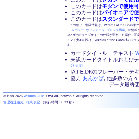
このカードは
モダンで使用可
このカードは
パイオニアで使
このカードは
スタンダードで
この禁止・制限情報は、Wizards of the Coas
ド
,
レガシー
,
ヴィンテージ
,
ブロック構築
）の情報を
Coast社のウェブサイトの仕様が変わった場合、
メント参加の際は、Wizards of the Coas
す。
カードタイトル・テキスト
W
未訳カードタイトルおよび
Guild
IA,FE,DKのフレーバー・
協力
あんかば
, 他多数の方々
データ最終更新：2
© 1999-2026
Wisdom Guild
, OWLAIR networks, All rights reserved.
管理者連絡先
|
権利表記
（実行時間：0.33 秒）