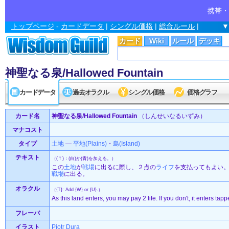
携帯・
トップページ
-
カードデータ
|
シングル価格
|
総合ルール
|
▼
カード
Wiki
ルール
デッキ
神聖なる泉/Hallowed Fountain
カードデータ
過去オラクル
シングル価格
価格グラフ
カード名
神聖なる泉/Hallowed Fountain
（しんせいなるいずみ）
マナコスト
タイプ
土地
—
平地(Plains)
・
島(Island)
テキスト
（(Ｔ)：(白)か(青)を加える。）
この
土地
が
戦場
に出るに際し、２点の
ライフ
を支払ってもよい
戦場
に出る。
オラクル
（{T}: Add {W} or {U}.）
As this land enters, you may pay 2 life. If you don't, it enters tapp
フレーバ
イラスト
Piotr Dura