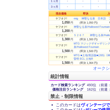
１ヶ月
-
-
-
３ヶ月
-
-
-
現在価格
即決
ヤフオク!
mtg 神聖なる泉 日本語 
1,050
円
(即決 1,050 円)
ヤフオク!
神聖なる泉/Hallowed Founta
1,200
円
ヤフオク!
５２６７ 神聖なる泉/Hallowe
1,300
円
(即決 1,300 円)
MTG マジックザギャザリング
ヤフオク!
泉/Hallowed Fountain
1,500
円
(即決 1,500 円)
MTG ■土地/英語版■(265)《神
ヤフオク!
昏明 ECL 土地R
1,500
円
(即決 1,364 円)
オークシ
統計情報
カード検索ランキング
493位
（前週：
価格注目ランキング
162位
（前週：
禁止・制限情報
このカードは
ヴィンテージで
このカードは
レガシーで使用