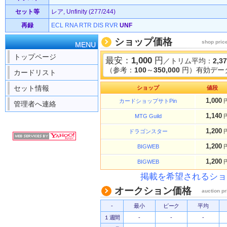
セット等
レア, Unfinity (277/244)
再録
ECL
RNA
RTR
DIS
RVR
UNF
ショップ価格
shop pric
MENU
トップページ
最安：
1,000
円
／トリム平均：
2,3
（参考：
100
～
350,000
円）有効データ
カードリスト
セット情報
ショップ
値段
1,000
カードショップサトPin
管理者へ連絡
1,140
MTG Guild
1,200
ドラゴンスター
1,200
BIGWEB
1,200
BIGWEB
掲載を希望されるショ
オークション価格
auction pr
-
最小
ピーク
平均
１週間
-
-
-