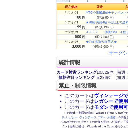
現在価格
即決
ヤフオク!
MTG☆沸騰/Boil★テンペス
80
円
(即決 80 円)
ヤフオク!
★沸騰 英語4枚 4点以上で送
99
円
(即決 199 円)
ヤフオク!
４６０７ 沸騰/Boil ４枚
500
円
(即決 500 円)
ヤフオク!
★Foil 沸騰/Boil 英語★
3,000
円
(即決 3,000 円)
オークシ
統計情報
カード検索ランキング
10,525位
（前週：
価格注目ランキング
5,296位
（前週：
禁止・制限情報
このカードは
ヴィンテージで
このカードは
レガシーで使用
このカードは
モダンで使用可
この禁止・制限情報は、Wizards of the Coas
ド
,
レガシー
,
ヴィンテージ
,
ブロック構築
）の情報を
Coast社のウェブサイトの仕様が変わった場合、
メント参加の際は、Wizards of the Coas