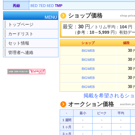
再録
8ED
7ED
6ED
TMP
ショップ価格
shop pric
MENU
トップページ
最安：
30
円
／トリム平均：
104
円
（参考：
10
～
5,999
円）有効デー
カードリスト
セット情報
ショップ
値段
30
BIGWEB
管理者へ連絡
30
BIGWEB
30
BIGWEB
30
BIGWEB
30
BIGWEB
掲載を希望されるショ
オークション価格
auction pr
-
最小
ピーク
平均
１週間
-
-
-
１ヶ月
-
-
-
３ヶ月
-
-
-