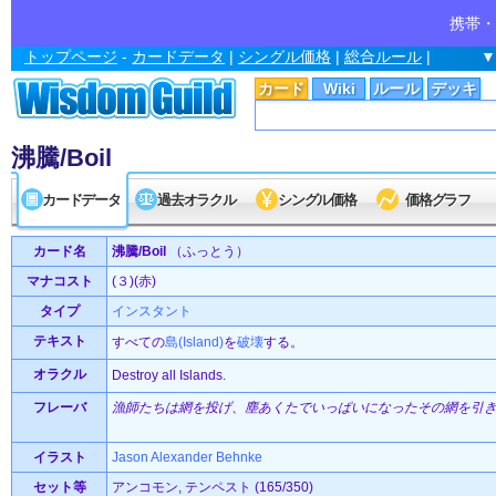
携帯・
トップページ
-
カードデータ
|
シングル価格
|
総合ルール
|
▼
カード
Wiki
ルール
デッキ
沸騰/Boil
カードデータ
過去オラクル
シングル価格
価格グラフ
カード名
沸騰/Boil
（ふっとう）
マナコスト
(３)(赤)
タイプ
インスタント
テキスト
すべての
島(Island)
を
破壊
する。
オラクル
Destroy all Islands.
フレーバ
漁師たちは網を投げ、塵あくたでいっぱいになったその網を引
イラスト
Jason Alexander Behnke
セット等
アンコモン, テンペスト (165/350)