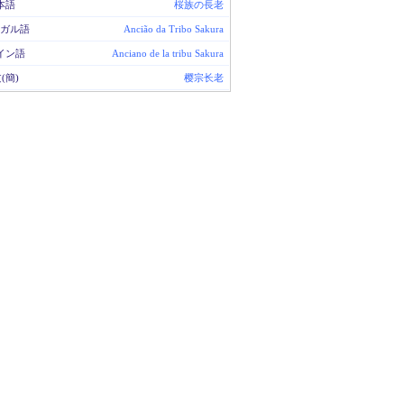
本語
桜族の長老
ガル語
Ancião da Tribo Sakura
イン語
Anciano de la tribu Sakura
(簡)
樱宗长老