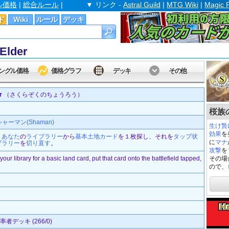
ル価格
|
総合ルール
|
▼ リンク -
Astral Guild
|
MTG Wiki
|
Magic 
ド
Wiki
ルール
デッキ
Elder
ングル価格
価格グラフ
デッキ
その他
r
（さくらぞくのちょうろう）
桜族の長
シャーマン(Shaman)
生け贄
効果
を
：
あなた
の
ライブラリー
から
基本
土地
カード
を１枚探し、それを
タップ状
に
マナ
ブラリー
を
切り直す
。
攻撃
を
your library for a basic land card, put that card onto the battlefield tapped,
その場
ので、
者デッキ (266/0)