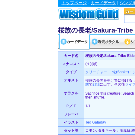
トップページ
-
カードデータ
|
シング
カー
桜族の長老/Sakura-Tribe 
カードデータ
過去オラクル
シ
カード名
桜族の長老/Sakura-Tribe Elde
マナコスト
(１)(緑)
タイプ
クリーチャー
—
蛇(Snake)
・
テキスト
桜族の長老を生け贄に捧げる
態
で
戦場
に出す。その後
ライ
オラクル
Sacrifice this creature: Search 
then shuffle.
Ｐ／Ｔ
1/1
フレーバ
イラスト
Ted Galaday
セット等
コモン, タルキール：龍嵐録 統率