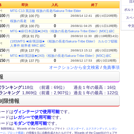
日
格
即決
入札
終了
ポルト
!
MTG C13 英語版 桜族の長老/Sakura-Tribe Elder
100
0
円
(即決 100 円)
26/08/14 12:41
(残り4日20時間)
スペ
!
桜族の長老 1枚
100
0
中文
円
(即決 100 円)
26/08/11 04:25
(残り1日12時間)
!
MTG ■緑/日本語版■(243)《桜族の長老/Sakura-Tribe Elder》[M3C] 緑C
100
0
円
(即決 91 円)
26/08/10 11:30
(残り19時間14分)
(183)MTG ■緑/英語版■ 《桜族の長老/Sakura-Tribe Elder》 カルロフ邸殺
!
人事件 統率者 MKC 緑C
150
0
円
(即決 137 円)
26/08/13 15:12
(残り3日22時間)
!
MTG ■緑/英語版■(243)《桜族の長老/Sakura-Tribe Elder》[M3C] 緑C
150
0
円
(即決 137 円)
26/08/12 17:53
(残り3日1時間)
オークションから全文検索
/
免責事項
報
索ランキング
118位
（前週：69位）
過去１年の最高：16位
ランキング
1,869位
（前週：2,907位）
過去１年の最高：122位
制限情報
カードは
ヴィンテージで使用可能
です。
カードは
レガシーで使用可能
です。
カードは
モダンで使用可能
です。
情報は、Wizards of the Coast社のウェブサイト（
スタンダード
,
エクステンデッド
,
レガシ
テージ
,
ブロック構築
）の情報を元に自動生成されたものです。Wizards of the Coast社のウェブサ