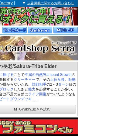
Factory
| ▼
広告掲載に関するお問い合わせ
老/Sakura-Tribe Elder
に捧げる
ことで
不屈の自然/Rampant Growth
の
発揮する
クリーチャー
で、その
上位互換
。
起動
が掛からないため、
対戦相手
の2～3
ターン
目の
ブロック
したあと
能力
を起動することが多い。
合は不屈の自然に
ライフ
回復
がついたようなも
ビートダウンデッキ
……
MTGWikiで続きを読む