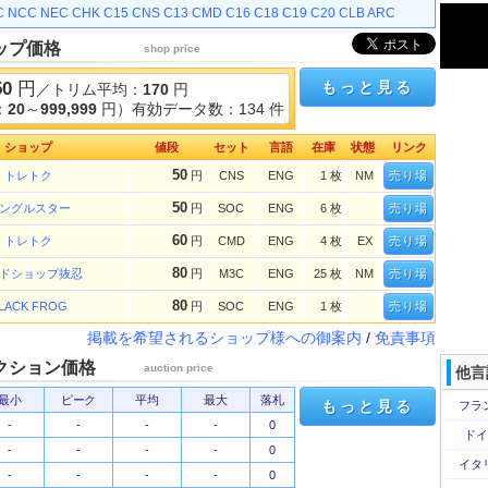
C
NCC
NEC
CHK
C15
CNS
C13
CMD
C16
C18
C19
C20
CLB
ARC
ップ価格
shop price
50
円
もっと見る
／トリム平均：
170
円
：
20
～
999,999
円）有効データ数：134 件
ショップ
値段
セット
言語
在庫
状態
リンク
50
トレトク
円
CNS
ENG
1 枚
NM
売り場
50
ングルスター
円
SOC
ENG
6 枚
売り場
60
トレトク
円
CMD
ENG
4 枚
EX
売り場
80
ドショップ抜忍
円
M3C
ENG
25 枚
NM
売り場
80
LACK FROG
円
SOC
ENG
1 枚
売り場
掲載を希望されるショップ様への御案内
/
免責事項
クション価格
auction price
他言
最小
ピーク
平均
最大
落札
もっと見る
フラ
-
-
-
-
0
ドイ
-
-
-
-
0
イタ
-
-
-
-
0