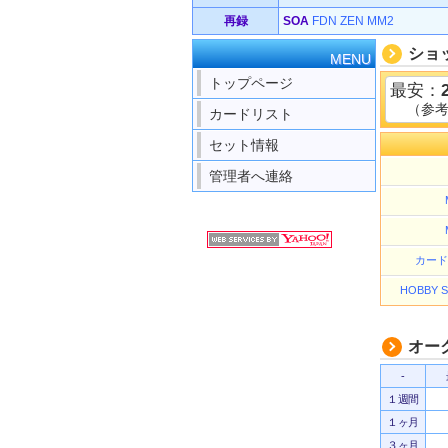
再録
SOA
FDN
ZEN
MM2
ショ
MENU
トップページ
最安：
（参
カードリスト
セット情報
管理者へ連絡
カード
HOBBY
オー
-
１週間
１ヶ月
３ヶ月