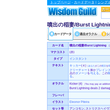
トップページ
-
カードデータ
|
シング
カー
噴出の稲妻/Burst Lightni
カードデータ
過去オラクル
シ
カード名
噴出の稲妻/Burst Lightning
（
マナコスト
(赤)
タイプ
インスタント
テキスト
キッカー
(４)
（
あなた
がこの
呪文
を
クリーチャー
１体か
プレイン
点の
ダメージ
を
与える
。この
る
。
オラクル
Kicker {4}
（You may pay an additiona
Burst Lightning deals 2 damage 
フレーバ
イラスト
Eleonor Piteira
セット等
アンコモン, ストリクスヘイヴン