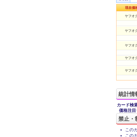
現在価
ヤフオク
ヤフオク
ヤフオク
ヤフオク
ヤフオク
統計情
カード検
価格注目
禁止・
この
この