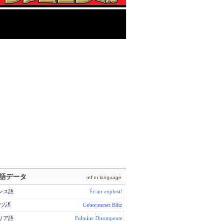
語データ
other language
ンス語
Éclair explosif
ツ語
Geborstener Blitz
リア語
Fulmine Dirompente