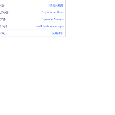
本語
噴出の稲妻
ガル語
Explodir em Raios
ア語
Взрывная Молния
イン語
Estallido de relámpagos
(簡)
闪电迸发