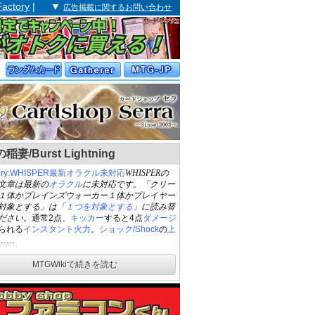
Factory
| ▼
広告掲載に関するお問い合わせ
妻/Burst Lightning
gory:WHISPER最新オラクル未対応
WHISPERの
文章は最新の
オラクル
に未対応です。「クリー
１体かプレインズウォーカー１体かプレイヤー
対象とする」は「
１つを対象とする
」に読み替
ださい。
通常2点、
キッカー
すると4点
ダメージ
られる
インスタント
火力
。
ショック/Shock
の
上
……
MTGWikiで続きを読む