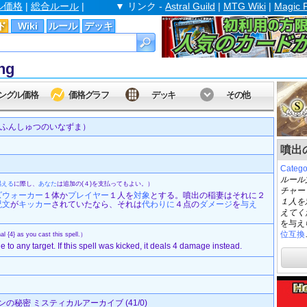
ル価格
|
総合ルール
|
▼ リンク -
Astral Guild
|
MTG Wiki
|
Magic 
ド
Wiki
ルール
デッキ
ng
ングル価格
価格グラフ
デッキ
その他
ふんしゅつのいなずま）
噴出の稲
Cate
ルール
唱える
に際し、
あなた
は追加の(４)を支払ってもよい。）
チャー
ズウォーカー
１体か
プレイヤー
１人を
対象
とする。噴出の稲妻はそれに２
１人を
呪文
が
キッカー
されていたなら、それは
代わりに
４点の
ダメージ
を
与え
えてく
を与え
位互換
l {4} as you cast this spell.）
to any target. If this spell was kicked, it deals 4 damage instead.
の秘密 ミスティカルアーカイブ (41/0)