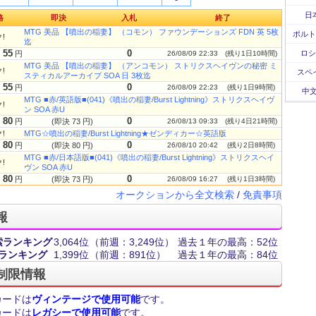
日
格
即決
入札
終了
MTG 美品 【噴出の稲妻】 （コモン） ファウンデーションズ FDN 英 5枚
ポルト
!
迄
55
0
ロシ
円
26/08/09 22:33
(残り1日10時間)
MTG 美品 【噴出の稲妻】 （アンコモン） ストリクスヘイヴンの秘密 ミ
!
スペ
スティカルアーカイブ SOA 日 3枚迄
55
0
円
26/08/09 22:23
(残り1日9時間)
中文
MTG ■赤/英語版■(041)《噴出の稲妻/Burst Lightning》ストリクスヘイヴ
!
ン SOA 赤U
80
0
円
(即決 73 円)
26/08/13 09:33
(残り4日21時間)
!
MTG☆噴出の稲妻/Burst Lightning★ゼンディカー☆英語版
80
0
円
(即決 80 円)
26/08/10 20:42
(残り2日8時間)
MTG ■赤/日本語版■(041)《噴出の稲妻/Burst Lightning》ストリクスヘイ
!
ヴン SOA 赤U
80
0
円
(即決 73 円)
26/08/09 16:27
(残り1日3時間)
オークションから全文検索
/
免責事項
報
索ランキング
3,064位
（前週：3,249位）
過去１年の最高：52位
ランキング
1,399位
（前週：891位）
過去１年の最高：84位
制限情報
カードは
ヴィンテージで使用可能
です。
カードは
レガシーで使用可能
です。