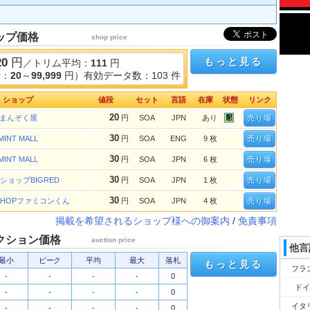
ップ価格
shop price
20
円
もっと見る
／トリム平均：
111
円
考：
20
～
99,999
円）有効データ数：103 件
ショップ
値段
セット
言語
在庫
状態
リンク
20
まんぞく屋
円
SOA
JPN
あり
売り場
30
MINT MALL
円
SOA
ENG
9 枚
売り場
30
MINT MALL
円
SOA
JPN
6 枚
売り場
30
ショップBIGRED
円
SOA
JPN
1 枚
売り場
30
 SHOPファミコンくん
円
SOA
JPN
4 枚
売り場
掲載を希望されるショップ様への御案内
/
免責事項
クション価格
auction price
他言
最小
ピーク
平均
最大
落札
もっと見る
フラ
-
-
-
-
0
ドイ
-
-
-
-
0
イタ
-
-
-
-
0